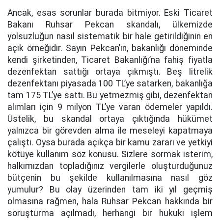
Ancak, esas sorunlar burada bitmiyor. Eski Ticaret
Bakanı Ruhsar Pekcan skandalı, ülkemizde
yolsuzluğun nasıl sistematik bir hale getirildiğinin en
açık örneğidir. Sayın Pekcan’ın, bakanlığı döneminde
kendi şirketinden, Ticaret Bakanlığı’na fahiş fiyatla
dezenfektan sattığı ortaya çıkmıştı. Beş litrelik
dezenfektanı piyasada 100 TL’ye satarken, bakanlığa
tam 175 TL’ye sattı. Bu yetmezmiş gibi, dezenfektan
alımları için 9 milyon TL’ye varan ödemeler yapıldı.
Üstelik, bu skandal ortaya çıktığında hükümet
yalnızca bir görevden alma ile meseleyi kapatmaya
çalıştı. Oysa burada açıkça bir kamu zararı ve yetkiyi
kötüye kullanım söz konusu. Sizlere sormak isterim,
halkımızdan topladığınız vergilerle oluşturduğunuz
bütçenin bu şekilde kullanılmasına nasıl göz
yumulur? Bu olay üzerinden tam iki yıl geçmiş
olmasına rağmen, hala Ruhsar Pekcan hakkında bir
soruşturma açılmadı, herhangi bir hukuki işlem