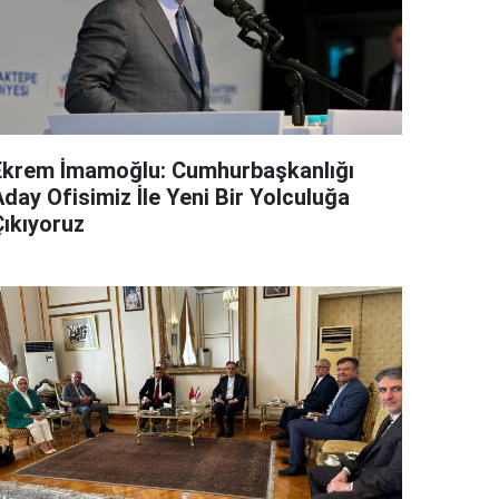
Ekrem İmamoğlu: Cumhurbaşkanlığı
day Ofisimiz İle Yeni Bir Yolculuğa
Çıkıyoruz