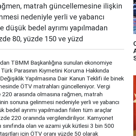
ağmen, matrah güncellemesine ilişkin
nmesi nedeniyle yerli ve yabancı
ve düşük bedel ayrımı yapılmadan
üzde 80, yüzde 150 ve yüzd
ından TBMM Başkanlığına sunulan ekonomiye
en Türk Parasının Kıymetini Koruma Hakkında
eğişiklik Yapılmasına Dair Kanun Teklifi ile binek
lmesinde ÖTV matrahları güncelleniyor. Vergi
de 220 arasında olmasına rağmen, matrah
kinin sonuna gelinmesi nedeniyle yerli ve yabancı
k bedel ayrımı yapılmadan fiilen tüm araçlar
zde 220 oranında vergilendiriliyor. Kamyonet
tı sınıfında olan ve azami yük kütlesi 3 bin 500
aşıtları için ÖTV oranı yüzde 50 olarak