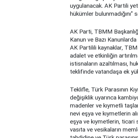
uygulanacak. AK Partili yet
hükümler bulunmadığını" 
AK Parti, TBMM Başkanlığ
Kanun ve Bazı Kanunlarda D
AK Partilili kaynaklar, TB
adalet ve etkinliğin artırıl
istisnaların azaltılması, hu
teklifinde vatandaşa ek yük
Teklifle, Türk Parasının K
değişiklik uyarınca kambiyo
madenler ve kıymetli taşl
nevi eşya ve kıymetlerin al
eşya ve kıymetlerin, ticari
vasıta ve vesikaların meml
tahdidine ve Türk parasını