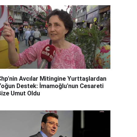
Chp'nin Avcılar Mitingine Yurttaşlardan
Yoğun Destek: İmamoğlu'nun Cesareti
Bize Umut Oldu