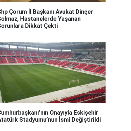
Chp Çorum İl Başkanı Avukat Dinçer
Solmaz, Hastanelerde Yaşanan
Sorunlara Dikkat Çekti
Cumhurbaşkanı’nın Onayıyla Eskişehir
Atatürk Stadyumu’nun İsmi Değiştirildi