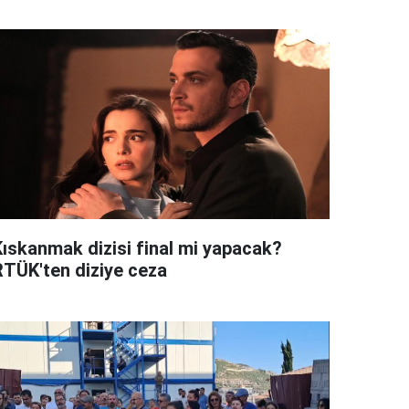
Kıskanmak dizisi final mi yapacak?
RTÜK'ten diziye ceza