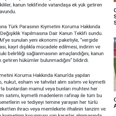
kililer, kanun teklifinde vatandaşa ek yük getiren
savundu.
ına Türk Parasının Kıymetini Koruma Hakkında
eğişiklik Yapılmasına Dair Kanun Teklifi sundu.
MM'ye sunulan yeni ekonomi paketiyle, "vergide
ması, kayıt dışılıkla mücadele edilmesi, indirim ve
kuki belirliliği sağlanmasının amaçlandığını, kanun
 getiren hükümler bulunmadığını" bildirdi.
ıymetini Koruma Hakkında Kanun'da yapılan
, nukut, esham ve tahvilat alım satımı ve kıymetli
arla bunlardan mamul veya bunları muhtevi her
ım satımı, kıymetli madenlerin rafinajı ile tüm bu
 senetlerin ve tediyeyi temine yarayan her türlü
eketten ihracı veya memlekete ithalinin tanzim ve
n kıymetinin korunması için kararlar alınmasında