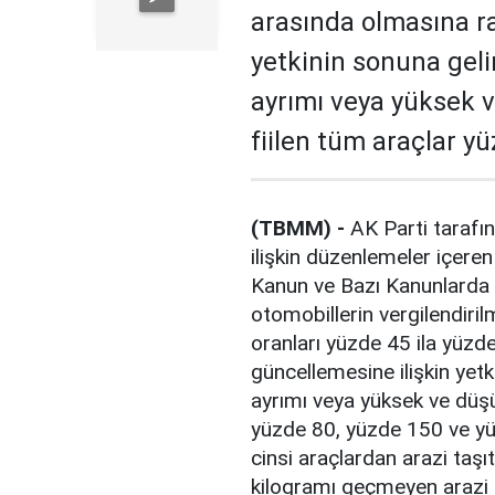
arasında olmasına r
yetkinin sonuna geli
ayrımı veya yüksek 
fiilen tüm araçlar y
(TBMM) -
AK Parti taraf
ilişkin düzenlemeler içer
Kanun ve Bazı Kanunlarda D
otomobillerin vergilendiri
oranları yüzde 45 ila yüz
güncellemesine ilişkin yet
ayrımı veya yüksek ve düşü
yüzde 80, yüzde 150 ve yü
cinsi araçlardan arazi taşı
kilogramı geçmeyen arazi t