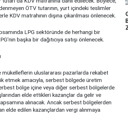
utarı da KDV matrahına dahil edilecek. Böylece,
ödenmeyen ÖTV tutarının, yurt içindeki teslimler
rle KDV matrahının dışına çıkarılması önlenecek.
Z
kapsamında LPG sektöründe de herhangi bir
PG'nin başka bir dağıtıcıya satışı önlenecek.
ı
 mükelleflerin uluslararası pazarlarda rekabet
vik etmek amacıyla, serbest bölgede üretim
serbest bölge içine veya diğer serbest bölgelerde
larından elde ettikleri kazançlar da gelir ve
 kapsamına alınacak. Ancak serbest bölgelerden
dan elde edilen kazançlardan vergi alınmaya