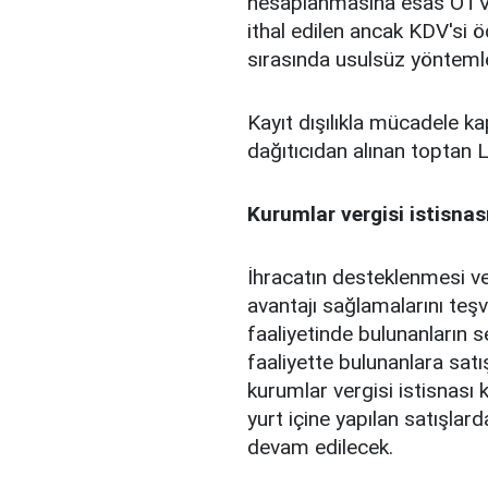
hesaplanmasına esas ÖTV t
ithal edilen ancak KDV'si 
sırasında usulsüz yöntemle
Kayıt dışılıkla mücadele 
dağıtıcıdan alınan toptan L
Kurumlar vergisi istisnas
İhracatın desteklenmesi ve
avantajı sağlamalarını teş
faaliyetinde bulunanların 
faaliyette bulunanlara satış
kurumlar vergisi istisnası
yurt içine yapılan satışlar
devam edilecek.