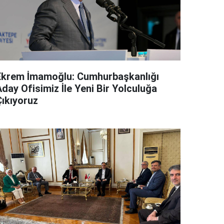
Ekrem İmamoğlu: Cumhurbaşkanlığı
day Ofisimiz İle Yeni Bir Yolculuğa
Çıkıyoruz