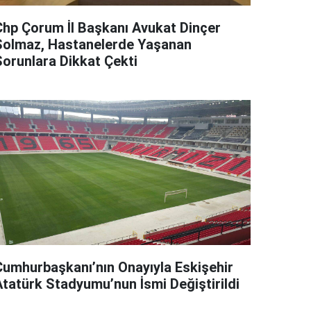
Chp Çorum İl Başkanı Avukat Dinçer
Solmaz, Hastanelerde Yaşanan
Sorunlara Dikkat Çekti
Cumhurbaşkanı’nın Onayıyla Eskişehir
Atatürk Stadyumu’nun İsmi Değiştirildi