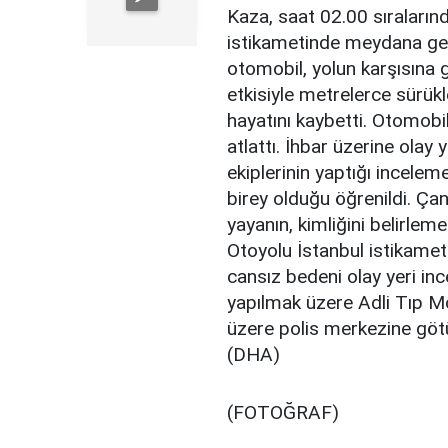
Kaza, saat 02.00 sıraları
istikametinde meydana geldi
otomobil, yolun karşısına
etkisiyle metrelerce sürük
hayatını kaybetti. Otomobili
atlattı. İhbar üzerine olay y
ekiplerinin yaptığı incele
birey olduğu öğrenildi. Ç
yayanın, kimliğini belirlem
Otoyolu İstanbul istikamet
cansız bedeni olay yeri in
yapılmak üzere Adli Tıp Mor
üzere polis merkezine götür
(DHA)
(FOTOĞRAF)