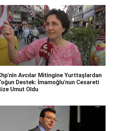
Chp'nin Avcılar Mitingine Yurttaşlardan
Yoğun Destek: İmamoğlu'nun Cesareti
Bize Umut Oldu