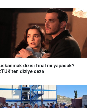
Kıskanmak dizisi final mi yapacak?
RTÜK'ten diziye ceza