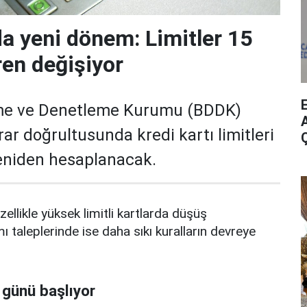
da yeni dönem: Limitler 15
ren değişiyor
me ve Denetleme Kurumu (BDDK)
A
rar doğrultusunda kredi kartı limitleri
yeniden hesaplanacak.
zellikle yüksek limitli kartlarda düşüş
mı taleplerinde ise daha sıkı kuralların devreye
 günü başlıyor