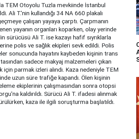
nda TEM Otoyolu Tuzla mevkiinde İstanbul
. Ali T.'nin kullandığı 34 NA 660 plakalı
 geçmeye çalışan yayaya çarptı. Çarpmanın
lenen yayanın organları koparken, olay yerinde
n sürücüsü Ali T. ise kazayı hafif sıyrıklarla
erine polis ve sağlık ekipleri sevk edildi. Polis
meler sonucunda hayatını kaybeden kişinin trans
antasından sadece makyaj malzemeleri çıkan
ek için parmak izleri alındı. Kaza nedeniyle TEM
inde uzun süre trafiğe kapandı. Ölen kişinin
celeme ekiplerinin çalışmasından sonra otopsi
gu'na kaldırıldı. Sürücü Ali T. ifadesi alınmak
ülürken, kaza ile ilgili soruşturma başlatıldı.