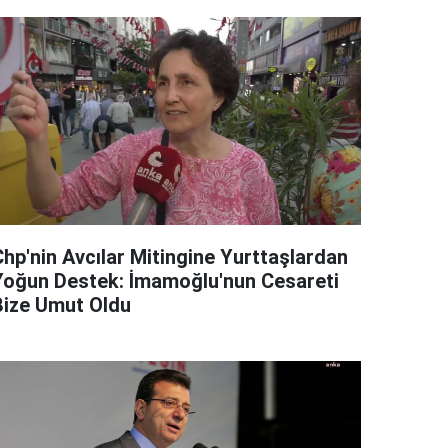
Chp'nin Avcılar Mitingine Yurttaşlardan
Yoğun Destek: İmamoğlu'nun Cesareti
Bize Umut Oldu