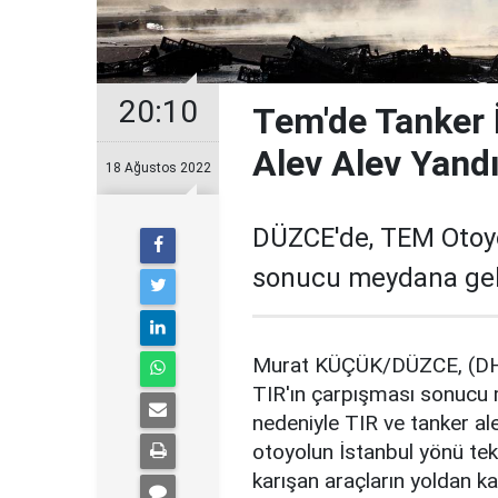
20:10
Tem'de Tanker İ
Alev Alev Yandı
18 Ağustos 2022
DÜZCE'de, TEM Otoyo
sonucu meydana gele
Murat KÜÇÜK/DÜZCE, (DHA
TIR'ın çarpışması sonucu 
nedeniyle TIR ve tanker al
otoyolun İstanbul yönü tek 
karışan araçların yoldan ka