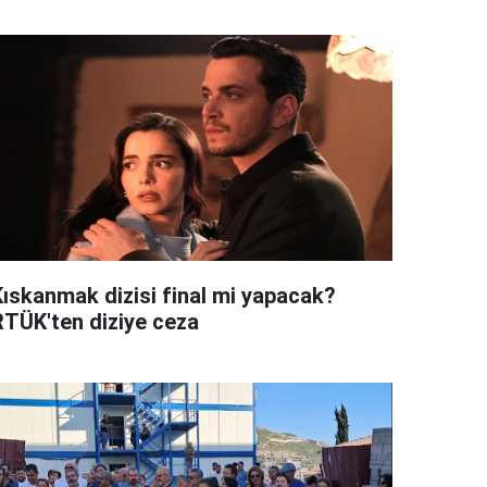
Kıskanmak dizisi final mi yapacak?
RTÜK'ten diziye ceza