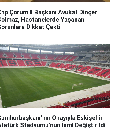
Chp Çorum İl Başkanı Avukat Dinçer
Solmaz, Hastanelerde Yaşanan
Sorunlara Dikkat Çekti
Cumhurbaşkanı’nın Onayıyla Eskişehir
Atatürk Stadyumu’nun İsmi Değiştirildi