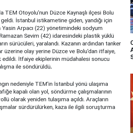
nda TEM Otoyolu'nun Düzce Kaynaşlı ilçesi Bolu
ldi. İstanbul istikametine giden, yandığı için
en Yasin Arpacı (22) yönetimindeki sodyum
 Ramazan Sevim (42) idaresindeki plastik yüklü
rın sürücüleri, yaralandı. Kazanın ardından tanker
ar üzerine olay yerine Düzce ve Bolu'dan itfaiye,
k edildi. İtfaiye ekiplerinin müdahalesi sonucu
alışma ile söndürüldü
.
ngın nedeniyle TEM'in İstanbul yönü ulaşıma
afiğe kapalı olan yol, söndürme çalışmalarının
ollü olarak yeniden tulaşıma açıldı. Araçların
lışmalar sürdürülürken, kaza ile ilgili soruşturma