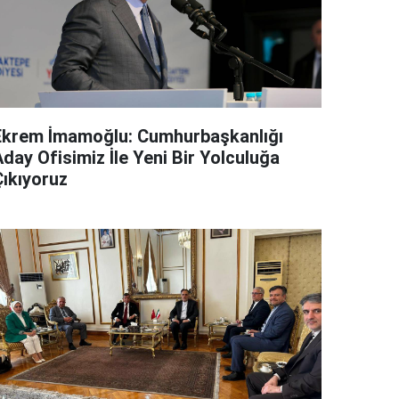
Ekrem İmamoğlu: Cumhurbaşkanlığı
day Ofisimiz İle Yeni Bir Yolculuğa
Çıkıyoruz