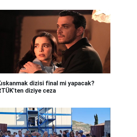
Kıskanmak dizisi final mi yapacak?
RTÜK'ten diziye ceza