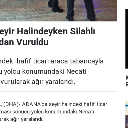
eyir Halindeyken Silahlı
ndan Vuruldu
deki hafif ticari araca tabancayla
cu yolcu konumundaki Necati
urularak ağır yaralandı.
DHA)- ADANA'da seyir halindeki hafif ticari
ılması sonucu yolcu konumundaki Necati
rak ağır yaralandı
.