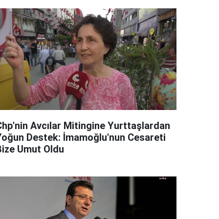
Chp'nin Avcılar Mitingine Yurttaşlardan
Yoğun Destek: İmamoğlu'nun Cesareti
Bize Umut Oldu