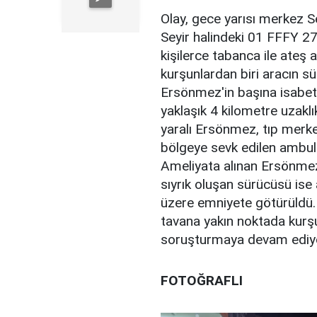
Olay, gece yarısı merkez S
Seyir halindeki 01 FFFY 27 p
kişilerce tabanca ile ateş a
kurşunlardan biri aracın s
Ersönmez'in başına isabet 
yaklaşık 4 kilometre uzaklı
yaralı Ersönmez, tıp merke
bölgeye sevk edilen ambula
Ameliyata alınan Ersönmez'
sıyrık oluşan sürücüsü ise
üzere emniyete götürüldü. 
tavana yakın noktada kurşun i
soruşturmaya devam ediy
FOTOĞRAFLI