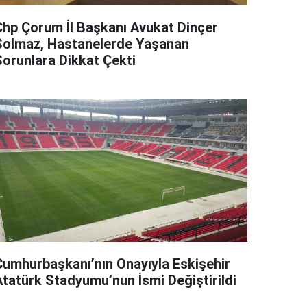
Chp Çorum İl Başkanı Avukat Dinçer
Solmaz, Hastanelerde Yaşanan
Sorunlara Dikkat Çekti
Cumhurbaşkanı’nın Onayıyla Eskişehir
Atatürk Stadyumu’nun İsmi Değiştirildi