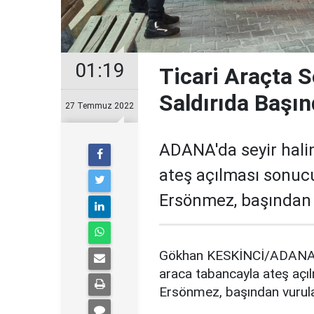
01:19
Ticari Araçta S
Saldırıda Başı
27 Temmuz 2022
ADANA'da seyir halin
ateş açılması sonu
Ersönmez, başından v
Gökhan KESKİNCİ/ADANA, (
araca tabancayla ateş aç
Ersönmez, başından vurula