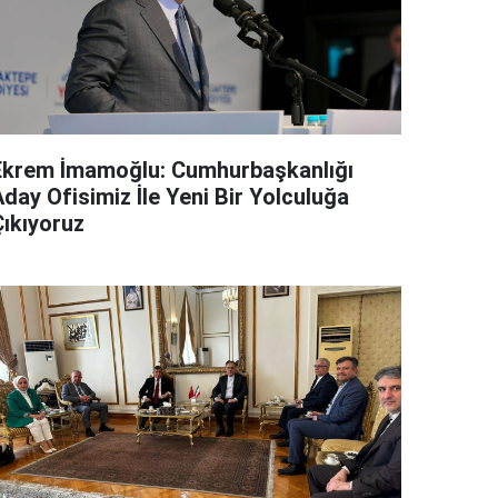
Ekrem İmamoğlu: Cumhurbaşkanlığı
day Ofisimiz İle Yeni Bir Yolculuğa
Çıkıyoruz