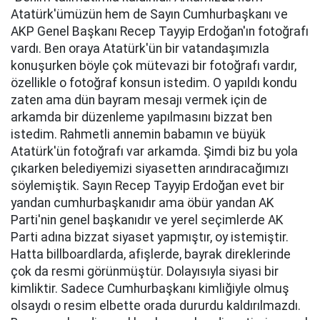
Atatürk'ümüzün hem de Sayın Cumhurbaşkanı ve
AKP Genel Başkanı Recep Tayyip Erdoğan'ın fotoğrafı
vardı. Ben oraya Atatürk'ün bir vatandaşımızla
konuşurken böyle çok mütevazi bir fotoğrafı vardır,
özellikle o fotoğraf konsun istedim. O yapıldı kondu
zaten ama dün bayram mesajı vermek için de
arkamda bir düzenleme yapılmasını bizzat ben
istedim. Rahmetli annemin babamın ve büyük
Atatürk'ün fotoğrafı var arkamda. Şimdi biz bu yola
çıkarken belediyemizi siyasetten arındıracağımızı
söylemiştik. Sayın Recep Tayyip Erdoğan evet bir
yandan cumhurbaşkanıdır ama öbür yandan AK
Parti'nin genel başkanıdır ve yerel seçimlerde AK
Parti adına bizzat siyaset yapmıştır, oy istemiştir.
Hatta billboardlarda, afişlerde, bayrak direklerinde
çok da resmi görünmüştür. Dolayısıyla siyasi bir
kimliktir. Sadece Cumhurbaşkanı kimliğiyle olmuş
olsaydı o resim elbette orada dururdu kaldırılmazdı.