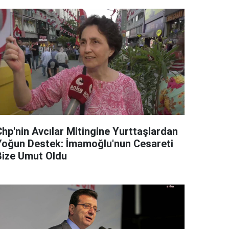
Chp'nin Avcılar Mitingine Yurttaşlardan
Yoğun Destek: İmamoğlu'nun Cesareti
Bize Umut Oldu