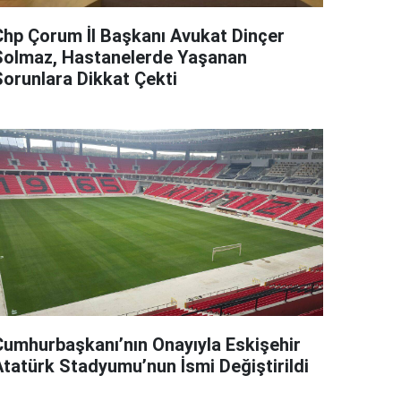
Chp Çorum İl Başkanı Avukat Dinçer
Solmaz, Hastanelerde Yaşanan
Sorunlara Dikkat Çekti
Cumhurbaşkanı’nın Onayıyla Eskişehir
Atatürk Stadyumu’nun İsmi Değiştirildi