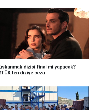
Kıskanmak dizisi final mi yapacak?
RTÜK'ten diziye ceza