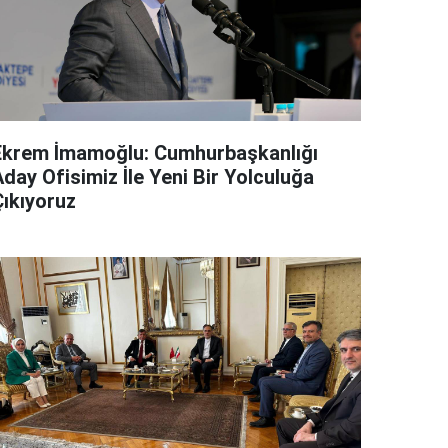
Ekrem İmamoğlu: Cumhurbaşkanlığı
day Ofisimiz İle Yeni Bir Yolculuğa
Çıkıyoruz