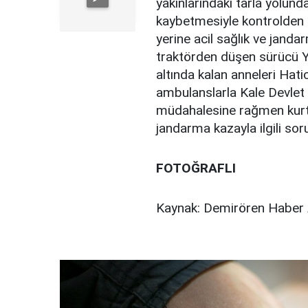
yakınlarındaki tarla yolun
kaybetmesiyle kontrolden çı
yerine acil sağlık ve janda
traktörden düşen sürücü Ye
altında kalan anneleri Hatic
ambulanslarla Kale Devlet 
müdahalesine rağmen kurtar
jandarma kazayla ilgili so
FOTOĞRAFLI
Kaynak: Demirören Haber 