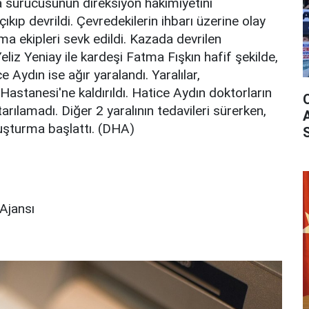
da sürücüsünün direksiyon hakimiyetini
kıp devrildi. Çevredekilerin ihbarı üzerine olay
rma ekipleri sevk edildi. Kazada devrilen
liz Yeniay ile kardeşi Fatma Fışkın hafif şekilde,
e Aydın ise ağır yaralandı. Yaralılar,
Hastanesi'ne kaldırıldı. Hatice Aydın doktorların
ılamadı. Diğer 2 yaralının tedavileri sürerken,
ruşturma başlattı. (DHA)
Ajansı