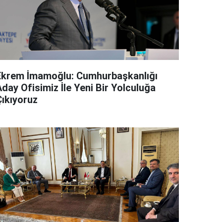
Ekrem İmamoğlu: Cumhurbaşkanlığı
day Ofisimiz İle Yeni Bir Yolculuğa
Çıkıyoruz