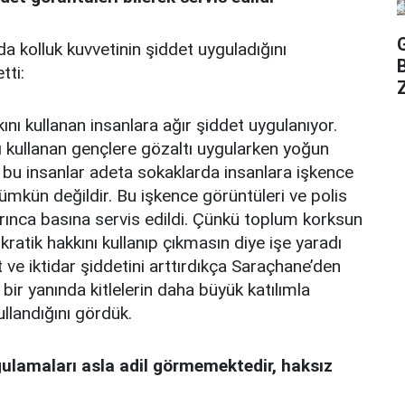
a kolluk kuvvetinin şiddet uyguladığını
tti:
Z
nı kullanan insanlara ağır şiddet uygulanıyor.
ı kullanan gençlere gözaltı uygularken yoğun
ı bu insanlar adeta sokaklarda insanlara işkence
mkün değildir. Bu işkence görüntüleri ve polis
arınca basına servis edildi. Çünkü toplum korksun
atik hakkını kullanıp çıkmasın diye işe yaradı
 ve iktidar şiddetini arttırdıkça Saraçhane’den
 bir yanında kitlelerin daha büyük katılımla
ullandığını gördük.
ulamaları asla adil görmemektedir, haksız