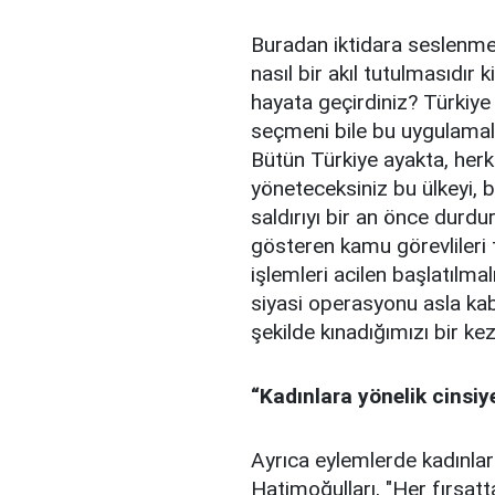
Buradan iktidara seslenmek 
nasıl bir akıl tutulmasıdır
hayata geçirdiniz? Türkiye 
seçmeni bile bu uygulamala
Bütün Türkiye ayakta, herk
yöneteceksiniz bu ülkeyi, b
saldırıyı bir an önce durdu
gösteren kamu görevlileri t
işlemleri acilen başlatılma
siyasi operasyonu asla kab
şekilde kınadığımızı bir ke
“Kadınlara yönelik cinsiy
Ayrıca eylemlerde kadınlara
Hatimoğulları, "Her fırsat