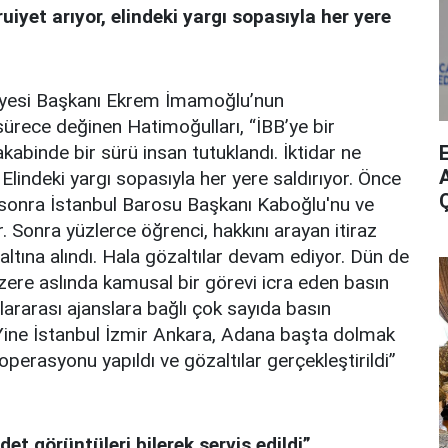
iyet arıyor, elindeki yargı sopasıyla her yere
diyesi Başkanı Ekrem İmamoğlu’nun
ürece değinen Hatimoğulları, “İBB’ye bir
kabinde bir sürü insan tutuklandı. İktidar ne
A
Elindeki yargı sopasıyla her yere saldırıyor. Önce
 sonra İstanbul Barosu Başkanı Kaboğlu'nu ve
. Sonra yüzlerce öğrenci, hakkını arayan itiraz
ltına alındı. Hala gözaltılar devam ediyor. Dün de
zere aslında kamusal bir görevi icra eden basın
lararası ajanslara bağlı çok sayıda basın
 Yine İstanbul İzmir Ankara, Adana başta dolmak
perasyonu yapıldı ve gözaltılar gerçekleştirildi”
et görüntüleri bilerek servis edildi”