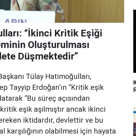
arı: “İkinci Kritik Eşiği
minin Oluşturulması
vlete Düşmektedir”
Başkanı Tülay Hatimoğulları,
 Tayyip Erdoğan’ın “Kritik eşik
ırlatarak “Bu süreç açısından
kritik eşik aşılmıştır ancak ikinci
ereken iktidardır, devlettir ve bu
l karşılığının olabilmesi için hayata