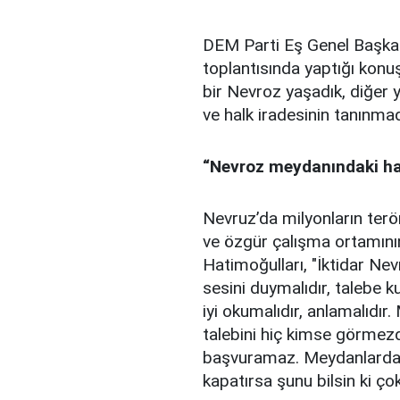
DEM Parti Eş Genel Başkanı
toplantısında yaptığı konu
bir Nevroz yaşadık, diğer y
ve halk iradesinin tanınma
“Nevroz meydanındaki halk
Nevruz’da milyonların terö
ve özgür çalışma ortamının
Hatimoğulları, "İktidar Ne
sesini duymalıdır, talebe k
iyi okumalıdır, anlamalıdır
talebini hiç kimse görmez
başvuramaz. Meydanlardan 
kapatırsa şunu bilsin ki ç