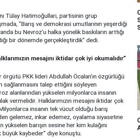
 Tülay Hatimoğulları, partisinin grup
şmada, "Barış ve demokrasi umutlarının yeşerdiği
anda bu Nevroz’u halka yönelik baskıların arttığı
dığı bir dönemde gerçekleştirdik” dedi.
larımızın mesajını iktidar çok iyi okumalıdır”
r örgütü PKK lideri Abdullah Öcalan’ın özgürlüğü
 sağlanmasını talep ettiğini söyleyen
vroz alanlarından yükselen milyonlarca insanın
ulak vermelidir. Halklarımızın mesajını iktidar çok
. Milyonlarca insanın tek vücut olduğu barış
den gelemez, inkar edemez, oyalama siyasetine
yükselen barışın sesine her kim kulağını
ok büyük kaybeder” diye konuştu.