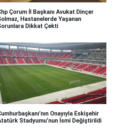
Chp Çorum İl Başkanı Avukat Dinçer
Solmaz, Hastanelerde Yaşanan
Sorunlara Dikkat Çekti
Cumhurbaşkanı’nın Onayıyla Eskişehir
Atatürk Stadyumu’nun İsmi Değiştirildi