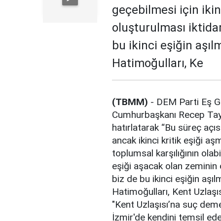
geçebilmesi için ikin
oluşturulması iktida
bu ikinci eşiğin aşı
Hatimoğulları, Ke
(TBMM)
- DEM Parti Eş Ge
Cumhurbaşkanı Recep Tayyip
hatırlatarak “Bu süreç açısı
ancak ikinci kritik eşiği aş
toplumsal karşılığının olabi
eşiği aşacak olan zeminin 
biz de bu ikinci eşiğin aşı
Hatimoğulları, Kent Uzlaşısı
"Kent Uzlaşısı’na suç deme
İzmir'de kendini temsil e