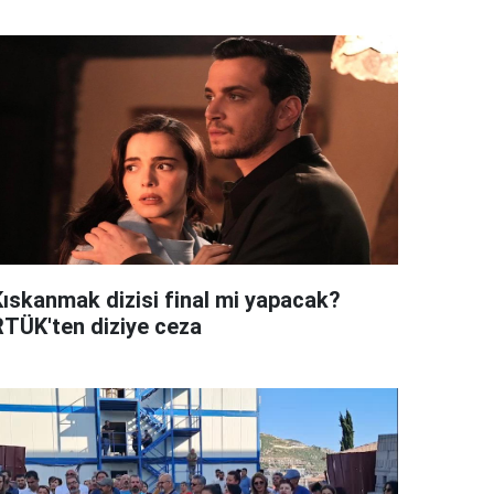
Kıskanmak dizisi final mi yapacak?
RTÜK'ten diziye ceza