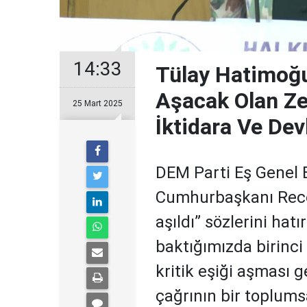
14:33
Tülay Hatimoğull
Aşacak Olan Ze
25 Mart 2025
İktidara Ve De
DEM Parti Eş Genel 
Cumhurbaşkanı Recep
aşıldı” sözlerini hat
baktığımızda birinci 
kritik eşiği aşması g
çağrının bir toplumsa