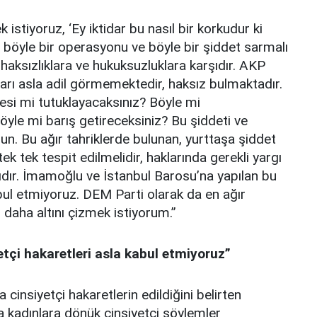
istiyoruz, ‘Ey iktidar bu nasıl bir korkudur ki
 ki böyle bir operasyonu ve böyle bir şiddet sarmalı
haksızlıklara ve hukuksuzluklara karşıdır. AKP
rı asla adil görmemektedir, haksız bulmaktadır.
esi mi tutuklayacaksınız? Böyle mi
öyle mi barış getireceksiniz? Bu şiddeti ve
run. Bu ağır tahriklerde bulunan, yurttaşa şiddet
ek tek tespit edilmelidir, haklarında gerekli yargı
lıdır. İmamoğlu ve İstanbul Barosu’na yapılan bu
ul etmiyoruz. DEM Parti olarak da en ağır
z daha altını çizmek istiyorum.”
etçi hakaretleri asla kabul etmiyoruz”
 cinsiyetçi hakaretlerin edildiğini belirten
ta kadınlara dönük cinsiyetçi söylemler