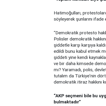
Hatimoğulları, protestolard
söyleyerek şunlarını ifade e
“Demokratik protesto hakkı
Polisler demokratik hakkın
şiddetle karşı karşıya kald
edildi bunu kabul etmek mü
şiddeti yine kendi kaynakl
ve bir daha kimsede demokr
mı? Yaramadı, polis, devlet
tutalım da Türkiye'nin dört
demokratik itiraz hakkını k
“AKP seçmeni bile bu uyg
bulmaktadır”