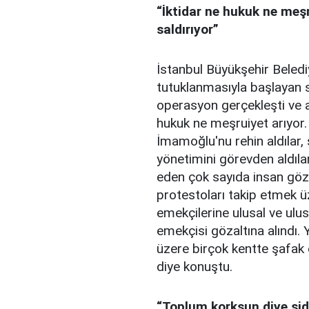
“İktidar ne hukuk ne meşru
saldırıyor”
İstanbul Büyükşehir Bele
tutuklanmasıyla başlayan s
operasyon gerçekleşti ve a
hukuk ne meşruiyet arıyor. 
İmamoğlu'nu rehin aldılar,
yönetimini görevden aldılar
eden çok sayıda insan göza
protestoları takip etmek ü
emekçilerine ulusal ve ulus
emekçisi gözaltına alındı.
üzere birçok kentte şafak o
diye konuştu.
“Toplum korksun diye şidd