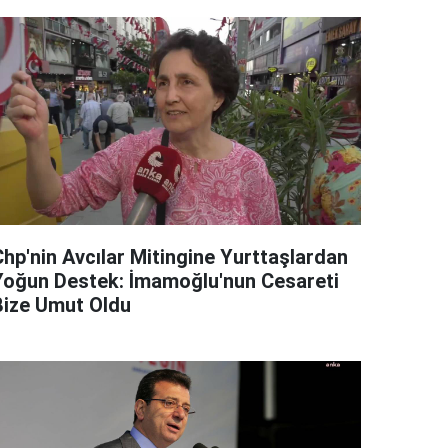
Chp'nin Avcılar Mitingine Yurttaşlardan
Yoğun Destek: İmamoğlu'nun Cesareti
Bize Umut Oldu