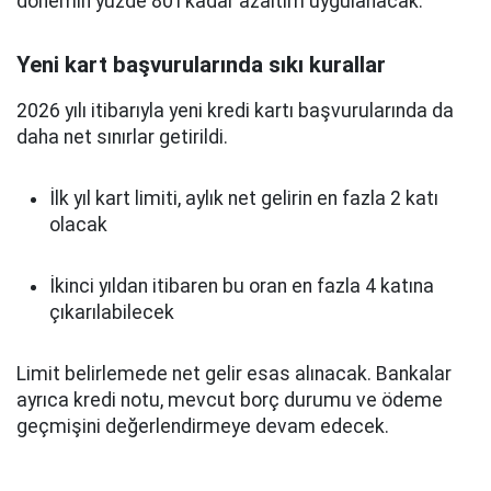
dönemin yüzde 80’i kadar azaltım uygulanacak.
Yeni kart başvurularında sıkı kurallar
2026 yılı itibarıyla yeni kredi kartı başvurularında da
daha net sınırlar getirildi.
İlk yıl kart limiti, aylık net gelirin en fazla 2 katı
olacak
İkinci yıldan itibaren bu oran en fazla 4 katına
çıkarılabilecek
Limit belirlemede net gelir esas alınacak. Bankalar
ayrıca kredi notu, mevcut borç durumu ve ödeme
geçmişini değerlendirmeye devam edecek.