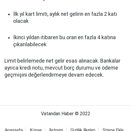
İlk yıl kart limiti, aylık net gelirin en fazla 2 katı
olacak
İkinci yıldan itibaren bu oran en fazla 4 katına
çıkarılabilecek
Limit belirlemede net gelir esas alınacak. Bankalar
ayrıca kredi notu, mevcut borç durumu ve ödeme
geçmişini değerlendirmeye devam edecek.
Vatandan Haber © 2022
Anasayfa
Künye
İletişim
Gizlilik İlkeleri
Sitene Ekle