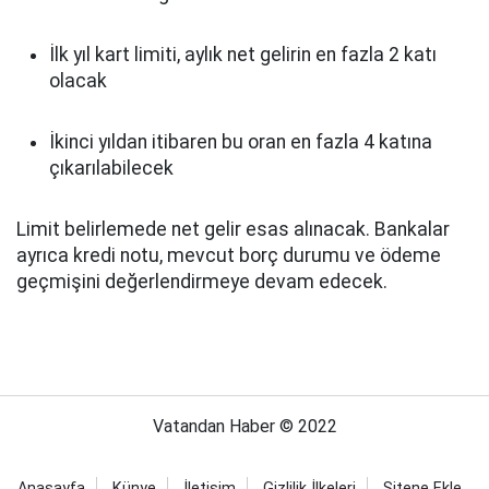
İlk yıl kart limiti, aylık net gelirin en fazla 2 katı
olacak
İkinci yıldan itibaren bu oran en fazla 4 katına
çıkarılabilecek
Limit belirlemede net gelir esas alınacak. Bankalar
ayrıca kredi notu, mevcut borç durumu ve ödeme
geçmişini değerlendirmeye devam edecek.
Vatandan Haber © 2022
Anasayfa
Künye
İletişim
Gizlilik İlkeleri
Sitene Ekle