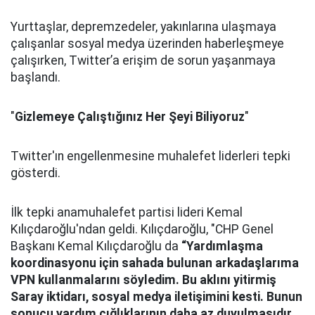
Yurttaşlar, depremzedeler, yakınlarına ulaşmaya
çalışanlar sosyal medya üzerinden haberleşmeye
çalışırken, Twitter’a erişim de sorun yaşanmaya
başlandı.
"
Gizlemeye Çalıştığınız Her Şeyi Biliyoruz
"
Twitter'ın engellenmesine muhalefet liderleri tepki
gösterdi.
İlk tepki anamuhalefet partisi lideri Kemal
Kılıçdaroğlu'ndan geldi. Kılıçdaroğlu, "CHP Genel
Başkanı Kemal Kılıçdaroğlu da
“Yardımlaşma
koordinasyonu için sahada bulunan arkadaşlarıma
VPN kullanmalarını söyledim. Bu aklını yitirmiş
Saray iktidarı, sosyal medya iletişimini kesti. Bunun
sonucu yardım çığlıklarının daha az duyulmasıdır.