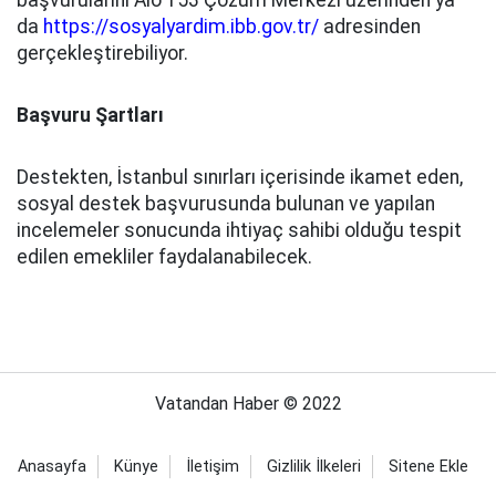
başvurularını Alo 153 Çözüm Merkezi üzerinden ya
da
https://sosyalyardim.ibb.gov.tr/
adresinden
gerçekleştirebiliyor.
Başvuru Şartları
Destekten, İstanbul sınırları içerisinde ikamet eden,
sosyal destek başvurusunda bulunan ve yapılan
incelemeler sonucunda ihtiyaç sahibi olduğu tespit
edilen emekliler faydalanabilecek.
Vatandan Haber © 2022
Anasayfa
Künye
İletişim
Gizlilik İlkeleri
Sitene Ekle