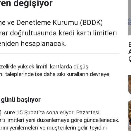
ren değişiyor
me ve Denetleme Kurumu (BDDK)
rar doğrultusunda kredi kartı limitleri
yeniden hesaplanacak.
A
zellikle yüksek limitli kartlarda düşüş
mı taleplerinde ise daha sıkı kuralların devreye
 günü başlıyor
ı süre 15 Şubat’ta sona eriyor. Pazartesi
rtı limitleri yeni düzenlemeye göre güncellenecek.
ını yenilemeleri ve müşterilerin gelir teyidini