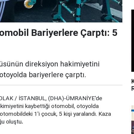
mobil Bariyerlere Çarptı: 5
sünün direksiyon hakimiyetini
otoyolda bariyerlere çarptı.
OLAK / İSTANBUL, (DHA)-ÜMRANİYE'de
imiyetini kaybettiği otomobil, otoyolda
otomobildeki 1'i çocuk, 5 kişi yaralandı. Kaza
ğu oluştu
.