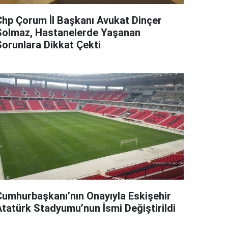
Chp Çorum İl Başkanı Avukat Dinçer
Solmaz, Hastanelerde Yaşanan
Sorunlara Dikkat Çekti
Cumhurbaşkanı’nın Onayıyla Eskişehir
Atatürk Stadyumu’nun İsmi Değiştirildi