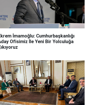
Ekrem İmamoğlu: Cumhurbaşkanlığı
day Ofisimiz İle Yeni Bir Yolculuğa
Çıkıyoruz