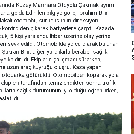
alarında Kuzey Marmara Otoyolu Çakmak ayrımı
a geldi. Edinilen bilgiye göre, İbrahim Bilir
lakalı otomobil, sürücüsünün direksiyon
 kontrolden çıkarak bariyerlere çarptı. Kazada
k, 5 kişi yaralandı. İhbar üzerine olay yerine
ipleri sevk edildi. Otomobilde yolcu olarak bulunan
Şükran Bilir, diğer yaralılarla beraber sağlık
e kaldırıldı. Ekiplerin çalışması sürerken,
ine uzun araç kuyruğu oluştu. Kaza yapan
la otoparka götürüldü. Otomobilden koparak yola
 ekipleri tarafından temizlendikten sonra trafik
lıların sağlık durumunun iyi olduğu öğrenilirken,
şlatıldı
.