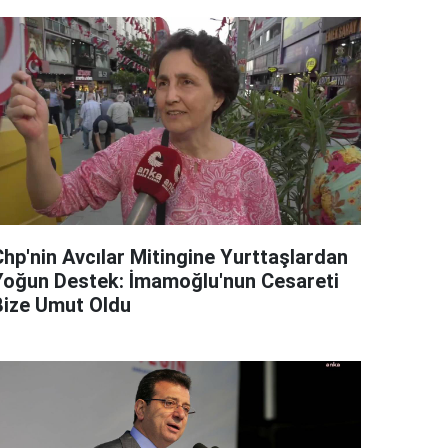
Chp'nin Avcılar Mitingine Yurttaşlardan
Yoğun Destek: İmamoğlu'nun Cesareti
Bize Umut Oldu