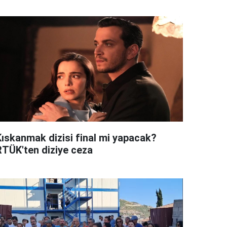
Kıskanmak dizisi final mi yapacak?
RTÜK'ten diziye ceza