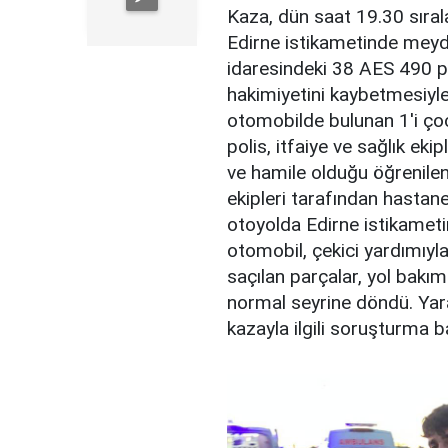
Kaza, dün saat 19.30 sır
Edirne istikametinde meydan
idaresindeki 38 AES 490 p
hakimiyetini kaybetmesiyle
otomobilde bulunan 1'i çocu
polis, itfaiye ve sağlık ek
ve hamile olduğu öğrenilen 
ekipleri tarafından hastaney
otoyolda Edirne istikamet
otomobil, çekici yardımıy
saçılan parçalar, yol bakım
normal seyrine döndü. Yara
kazayla ilgili soruşturma ba