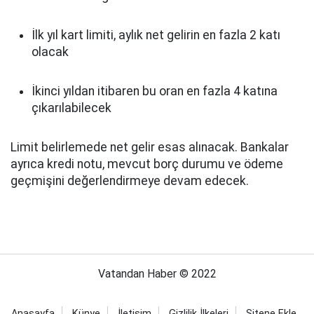
İlk yıl kart limiti, aylık net gelirin en fazla 2 katı
olacak
İkinci yıldan itibaren bu oran en fazla 4 katına
çıkarılabilecek
Limit belirlemede net gelir esas alınacak. Bankalar
ayrıca kredi notu, mevcut borç durumu ve ödeme
geçmişini değerlendirmeye devam edecek.
Vatandan Haber © 2022
Anasayfa
Künye
İletişim
Gizlilik İlkeleri
Sitene Ekle