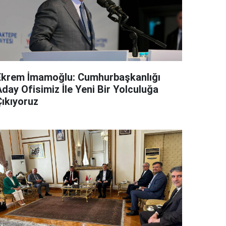
Ekrem İmamoğlu: Cumhurbaşkanlığı
day Ofisimiz İle Yeni Bir Yolculuğa
Çıkıyoruz