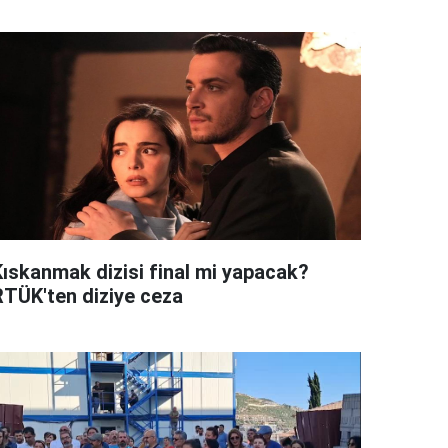
Kıskanmak dizisi final mi yapacak?
RTÜK'ten diziye ceza