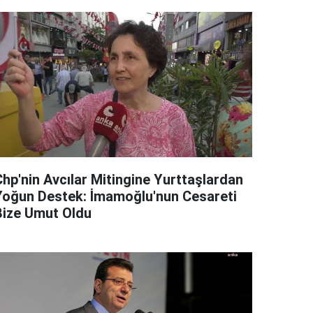
Chp'nin Avcılar Mitingine Yurttaşlardan
Yoğun Destek: İmamoğlu'nun Cesareti
Bize Umut Oldu