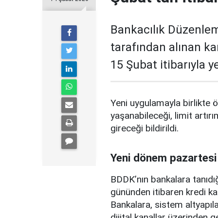
Bankacılık Düzenle
tarafından alınan ka
15 Şubat itibarıyla 
Yeni uygulamayla birlikte ö
yaşanabileceği, limit artırı
gireceği bildirildi.
Yeni dönem pazartesi
BDDK’nın bankalara tanıdığ
gününden itibaren kredi ka
Bankalara, sistem altyapılar
dijital kanallar üzerinden g