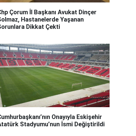
Chp Çorum İl Başkanı Avukat Dinçer
Solmaz, Hastanelerde Yaşanan
Sorunlara Dikkat Çekti
Cumhurbaşkanı’nın Onayıyla Eskişehir
Atatürk Stadyumu’nun İsmi Değiştirildi