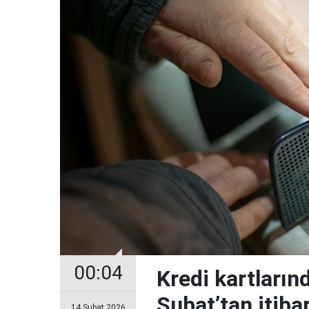
00:04
Kredi kartların
Şubat’tan itiba
14 Şubat 2026