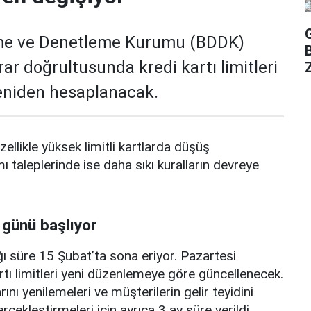
me ve Denetleme Kurumu (BDDK)
rar doğrultusunda kredi kartı limitleri
Z
yeniden hesaplanacak.
zellikle yüksek limitli kartlarda düşüş
mı taleplerinde ise daha sıkı kuralların devreye
 günü başlıyor
ı süre 15 Şubat’ta sona eriyor. Pazartesi
rtı limitleri yeni düzenlemeye göre güncellenecek.
ını yenilemeleri ve müşterilerin gelir teyidini
erçekleştirmeleri için ayrıca 3 ay süre verildi.