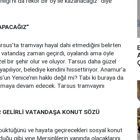
ığı’nı da rekor bir oy ile kazanacağız” diye
APACAĞIZ”
sus’ta tramvayı hayal dahi etmediğini belirten
e vatandaş zaman geçirdi, oyalandı ama öyle
A
el bir şehir olur ve oluyor. Tarsus daha güzel
yapılıyor, belediye kendini hissettiriyor. Anamur’a
s’un Yenice’nin hakkı değil mi? Tabi ki buraya da
apılmaya devam edecek. Tarsus tramvayını
 GELİRLİ VATANDAŞA KONUT SÖZÜ
i büktüğünü ve hayata geçirecekleri sosyal konut
duğu gibi yine Mersinlilerin yanında olacaklarını