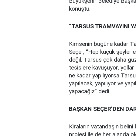
Büyükşehir Belediye Başkanl
konuştu.
“TARSUS TRAMVAYINI Y
Kimsenin bugüne kadar Tar
Seçer, “Hep küçük şeylerl
değil. Tarsus çok daha güz
tesislere kavuşuyor, yollar 
ne kadar yapılıyorsa Tarsu
yapılacak, yapılıyor ve y
yapacağız” dedi.
BAŞKAN SEÇER’DEN DAR
Kiraların vatandaşın belin
projesi ile de her alanda ol