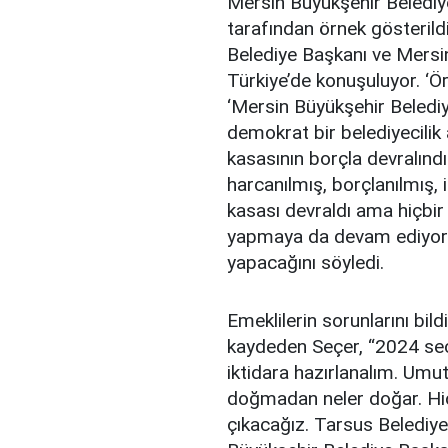
Mersin Büyükşehir Belediye
tarafından örnek gösterild
Belediye Başkanı ve Mersin
Türkiye’de konuşuluyor. ‘Ör
‘Mersin Büyükşehir Belediye
demokrat bir belediyecilik a
kasasının borçla devralınd
harcanılmış, borçlanılmış, 
kasası devraldı ama hiçbir
yapmaya da devam ediyor” d
yapacağını söyledi.
Emeklilerin sorunlarını bild
kaydeden Seçer, “2024 seç
iktidara hazırlanalım. Umut
doğmadan neler doğar. Hiç
çıkacağız. Tarsus Belediye