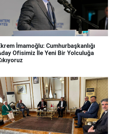
Ekrem İmamoğlu: Cumhurbaşkanlığı
day Ofisimiz İle Yeni Bir Yolculuğa
Çıkıyoruz