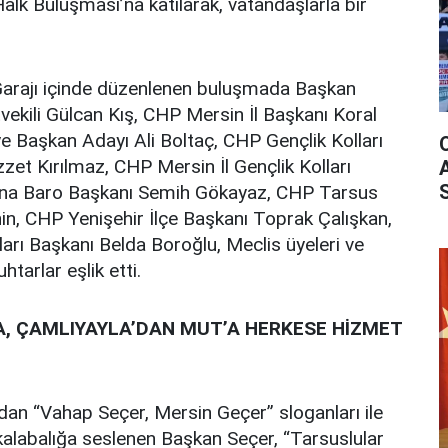
alk Buluşması’na katılarak, vatandaşlarla bir
Garajı içinde düzenlenen buluşmada Başkan
vekili Gülcan Kış, CHP Mersin İl Başkanı Koral
 Başkan Adayı Ali Boltaç, CHP Gençlik Kolları
zet Kırılmaz, CHP Mersin İl Gençlik Kolları
ana Baro Başkanı Semih Gökayaz, CHP Tarsus
hin, CHP Yenişehir İlçe Başkanı Toprak Çalışkan,
arı Başkanı Belda Boroğlu, Meclis üyeleri ve
htarlar eşlik etti.
, ÇAMLIYAYLA’DAN MUT’A HERKESE HİZMET
dan “Vahap Seçer, Mersin Geçer” sloganları ile
kalabalığa seslenen Başkan Seçer, “Tarsuslular