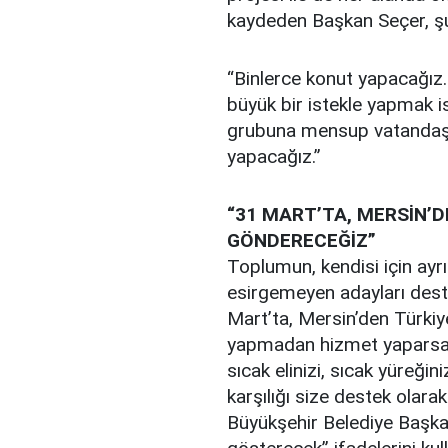
kaydeden Başkan Seçer, şun
“Binlerce konut yapacağız. 
büyük bir istekle yapmak ist
grubuna mensup vatandaşl
yapacağız.”
“31 MART’TA, MERSİN’D
GÖNDERECEĞİZ”
Toplumun, kendisi için ayr
esirgemeyen adayları dest
Mart’ta, Mersin’den Türkiy
yapmadan hizmet yaparsanız,
sıcak elinizi, sıcak yüreği
karşılığı size destek olar
Büyükşehir Belediye Başkan