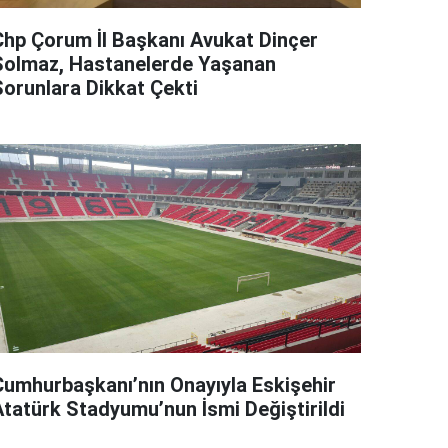
Chp Çorum İl Başkanı Avukat Dinçer
Solmaz, Hastanelerde Yaşanan
Sorunlara Dikkat Çekti
Cumhurbaşkanı’nın Onayıyla Eskişehir
Atatürk Stadyumu’nun İsmi Değiştirildi