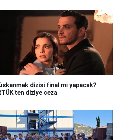
Kıskanmak dizisi final mi yapacak?
RTÜK'ten diziye ceza