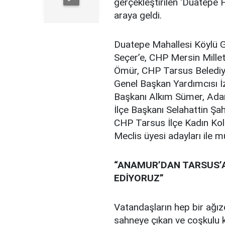
gerçekleştirilen ‘Duatepe H
araya geldi.
Duatepe Mahallesi Köylü 
Seçer’e, CHP Mersin Millet
Ömür, CHP Tarsus Belediye
Genel Başkan Yardımcısı İz
Başkanı Alkım Sümer, Ad
İlçe Başkanı Selahattin Şa
CHP Tarsus İlçe Kadın Koll
Meclis üyesi adayları ile mu
“ANAMUR’DAN TARSUS’A
EDİYORUZ”
Vatandaşların hep bir ağız
sahneye çıkan ve coşkulu 