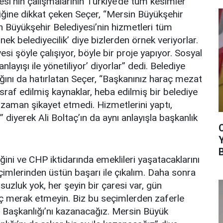
si’nin çalışmalarının Türkiye’de tüm kesimler
iğine dikkat çeken Seçer, “Mersin Büyükşehir
 Büyükşehir Belediyesi’nin hizmetleri tüm
nek belediyecilik’ diye bizlerden örnek veriyorlar.
si şöyle çalışıyor, böyle bir proje yapıyor. Sosyal
nlayışı ile yönetiliyor’ diyorlar” dedi. Belediye
ığını da hatırlatan Seçer, “Başkanınız haraç mezat
israf edilmiş kaynaklar, heba edilmiş bir belediye
 zaman şikayet etmedi. Hizmetlerini yaptı,
iyerek Ali Boltaç’ın da aynı anlayışla başkanlık
iğini ve CHP iktidarında emeklileri yaşatacaklarını
imlerinden üstün başarı ile çıkalım. Daha sonra
suzluk yok, her şeyin bir çaresi var, gün
 merak etmeyin. Biz bu seçimlerden zaferle
 Başkanlığı’nı kazanacağız. Mersin Büyük