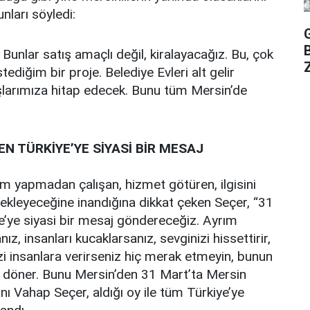
ları söyledi:
Bunlar satış amaçlı değil, kiralayacağız. Bu, çok
Z
ediğim bir proje. Belediye Evleri alt gelir
arımıza hitap edecek. Bunu tüm Mersin’de
EN TÜRKİYE’YE SİYASİ BİR MESAJ
ım yapmadan çalışan, hizmet götüren, ilgisini
ekleyeceğine inandığına dikkat çeken Seçer, “31
e’ye siyasi bir mesaj göndereceğiz. Ayrım
 insanları kucaklarsanız, sevginizi hissettirir,
nizi insanlara verirseniz hiç merak etmeyin, bunun
ak döner. Bunu Mersin’den 31 Mart’ta Mersin
ı Vahap Seçer, aldığı oy ile tüm Türkiye’ye