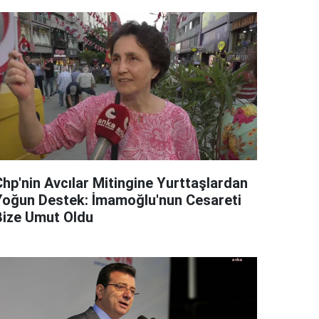
Chp'nin Avcılar Mitingine Yurttaşlardan
Yoğun Destek: İmamoğlu'nun Cesareti
Bize Umut Oldu