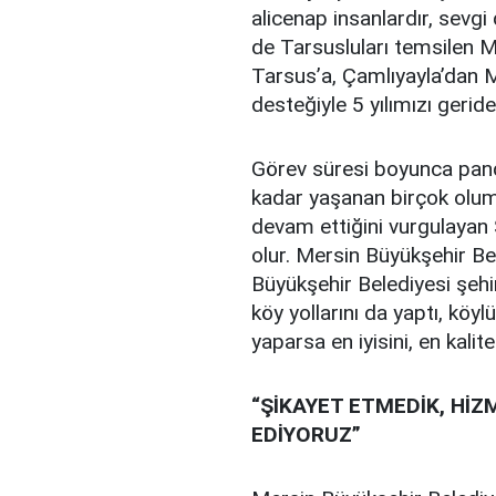
alicenap insanlardır, sevgi 
de Tarsusluları temsilen 
Tarsus’a, Çamlıyayla’dan 
desteğiyle 5 yılımızı geride
Görev süresi boyunca pand
kadar yaşanan birçok olu
devam ettiğini vurgulayan 
olur. Mersin Büyükşehir Bele
Büyükşehir Belediyesi şehir 
köy yollarını da yaptı, kö
yaparsa en iyisini, en kalit
“ŞİKAYET ETMEDİK, HİZ
EDİYORUZ”