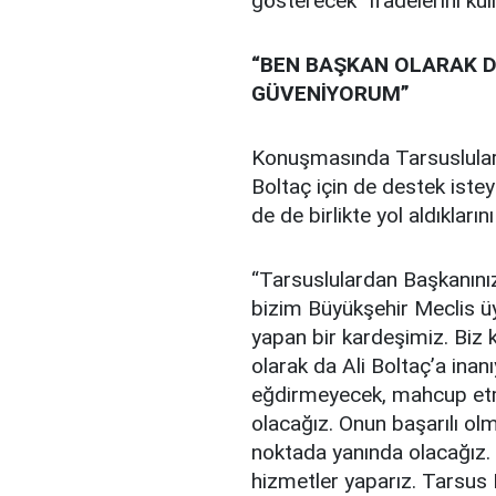
gösterecek” ifadelerini kull
“BEN BAŞKAN OLARAK D
GÜVENİYORUM”
Konuşmasında Tarsuslular
Boltaç için de destek istey
de de birlikte yol aldıkların
“Tarsuslulardan Başkanınız
bizim Büyükşehir Meclis üy
yapan bir kardeşimiz. Biz
olarak da Ali Boltaç’a ina
eğdirmeyecek, mahcup et
olacağız. Onun başarılı olm
noktada yanında olacağız. B
hizmetler yaparız. Tarsus 