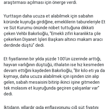
araştırması açılması için önerge verdi.
Yurttaşın daha ucuza et alabilmek için sabahın
köründe kuyruğa girdiğine, emeklilerin tabureleriyle Et
ve Süt Kurumu önünde nöbet tuttuğuna dikkati
çeken Vehbi Bakırlıoğlu, “Emekli zifiri karanlıkta çile
çekerken Diyanet İşleri Başkanı altıncı makam aracı
derdinde düştü” dedi.
Et fiyatlarının bir yılda yüzde 100’ün üzerinde arttığı,
hayvan varlığının düştüğü, ithalatın ise hız kesmeden
devam ettiğini kaydeden Bakırlıoğlu, “Bir kilo eti ya da
kıymayı, daha ucuza alabilmek için işinden izin alıp
gelen, sabah mesaisini bitirip ikinci işine gitmeden
tek molasını et kuyruğunda geçiren çalışanlar var”
dedi.
İktidarın, yıllardır gıda enflasyonunu çiğ süt fiyatını