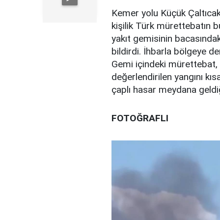
Kemer yolu Küçük Çaltıcak 
kişilik Türk mürettebatın b
yakıt gemisinin bacasındak
bildirdi. İhbarla bölgeye den
Gemi içindeki mürettebat, 
değerlendirilen yangını k
çaplı hasar meydana geldiği
FOTOĞRAFLI