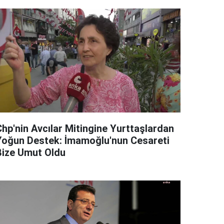
Chp'nin Avcılar Mitingine Yurttaşlardan
Yoğun Destek: İmamoğlu'nun Cesareti
Bize Umut Oldu