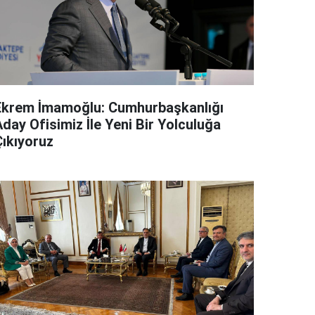
Ekrem İmamoğlu: Cumhurbaşkanlığı
day Ofisimiz İle Yeni Bir Yolculuğa
Çıkıyoruz