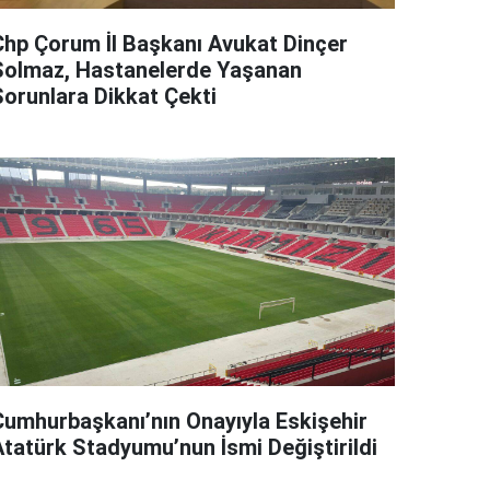
Chp Çorum İl Başkanı Avukat Dinçer
Solmaz, Hastanelerde Yaşanan
Sorunlara Dikkat Çekti
Cumhurbaşkanı’nın Onayıyla Eskişehir
Atatürk Stadyumu’nun İsmi Değiştirildi