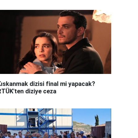
Kıskanmak dizisi final mi yapacak?
RTÜK'ten diziye ceza