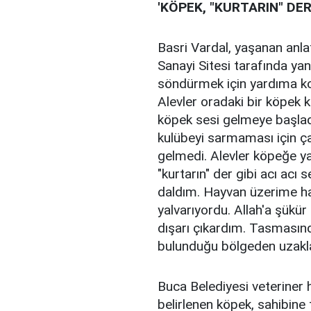
'KÖPEK, "KURTARIN" DER
Basri Vardal, yaşanan anlat
Sanayi Sitesi tarafında ya
söndürmek için yardıma ko
Alevler oradaki bir köpek 
köpek sesi gelmeye başladı
kulübeyi sarmaması için ç
gelmedi. Alevler köpeğe y
"kurtarın" der gibi acı acı 
daldım. Hayvan üzerime ha
yalvarıyordu. Allah'a şükü
dışarı çıkardım. Tasmasında
bulunduğu bölgeden uzakla
Buca Belediyesi veteriner 
belirlenen köpek, sahibine 