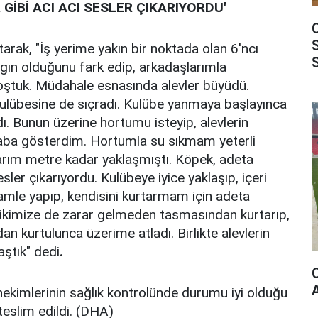
 GİBİ ACI ACI SESLER ÇIKARIYORDU'
arak, "İş yerime yakın bir noktada olan 6'ncı
ngın olduğunu fark edip, arkadaşlarımla
ştuk. Müdahale esnasında alevler büyüdü.
kulübesine de sıçradı. Kulübe yanmaya başlayınca
. Bunun üzerine hortumu isteyip, alevlerin
aba gösterdim. Hortumla su sıkmam yeterli
arım metre kadar yaklaşmıştı. Köpek, adeta
sesler çıkarıyordu. Kulübeye iyice yaklaşıp, içeri
mle yapıp, kendisini kurtarmam için adeta
r ikimize de zarar gelmeden tasmasından kurtarıp,
n kurtulunca üzerime atladı. Birlikte alevlerin
ştık" dedi
.
hekimlerinin sağlık kontrolünde durumu iyi olduğu
teslim edildi. (DHA)