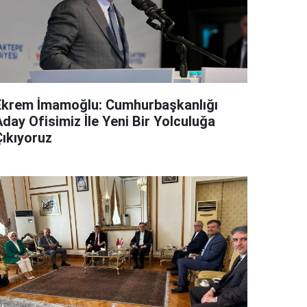
Ekrem İmamoğlu: Cumhurbaşkanlığı
day Ofisimiz İle Yeni Bir Yolculuğa
Çıkıyoruz