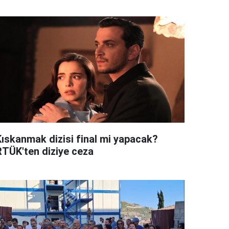
Kıskanmak dizisi final mi yapacak?
RTÜK'ten diziye ceza