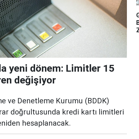
Z
da yeni dönem: Limitler 15
ren değişiyor
me ve Denetleme Kurumu (BDDK)
rar doğrultusunda kredi kartı limitleri
yeniden hesaplanacak.