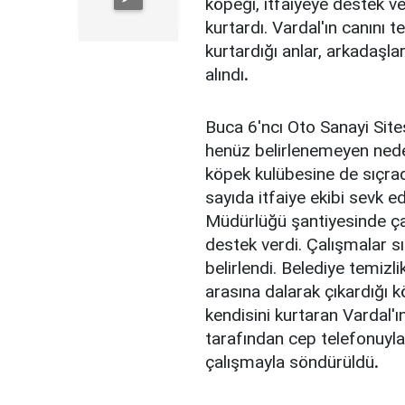
köpeği, itfaiyeye destek ve
kurtardı. Vardal'ın canını t
kurtardığı anlar, arkadaşl
alındı
.
Buca 6'ncı Oto Sanayi Sit
henüz belirlenemeyen neden
köpek kulübesine de sıçrad
sayıda itfaiye ekibi sevk e
Müdürlüğü şantiyesinde ça
destek verdi. Çalışmalar s
belirlendi. Belediye temizlik
arasına dalarak çıkardığı
kendisini kurtaran Vardal'ı
tarafından cep telefonuyla 
çalışmayla söndürüldü
.