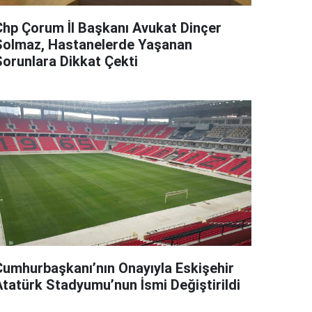
Chp Çorum İl Başkanı Avukat Dinçer
Solmaz, Hastanelerde Yaşanan
Sorunlara Dikkat Çekti
Cumhurbaşkanı’nın Onayıyla Eskişehir
Atatürk Stadyumu’nun İsmi Değiştirildi