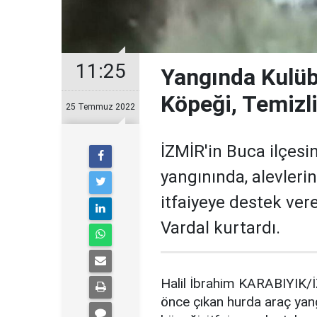
11:25
Yangında Kulü
Köpeği, Temizli
25 Temmuz 2022
İZMİR'in Buca ilçes
yangınında, alevleri
itfaiyeye destek vere
Vardal kurtardı.
Halil İbrahim KARABIYIK/İ
önce çıkan hurda araç yangı