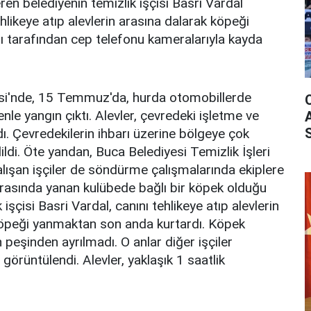
ren belediyenin temizlik işçisi Basri Vardal
ehlikeye atıp alevlerin arasına dalarak köpeği
arı tarafından cep telefonu kameralarıyla kayda
esi'nde, 15 Temmuz'da, hurda otomobillerde
le yangın çıktı. Alevler, çevredeki işletme ve
ı. Çevredekilerin ihbarı üzerine bölgeye çok
dildi. Öte yandan, Buca Belediyesi Temizlik İşleri
lışan işçiler de söndürme çalışmalarında ekiplere
ırasında yanan kulübede bağlı bir köpek olduğu
 işçisi Basri Vardal, canını tehlikeye atıp alevlerin
 köpeği yanmaktan son anda kurtardı. Köpek
n peşinden ayrılmadı. O anlar diğer işçiler
görüntülendi. Alevler, yaklaşık 1 saatlik