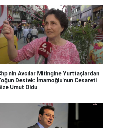
Chp'nin Avcılar Mitingine Yurttaşlardan
Yoğun Destek: İmamoğlu'nun Cesareti
Bize Umut Oldu