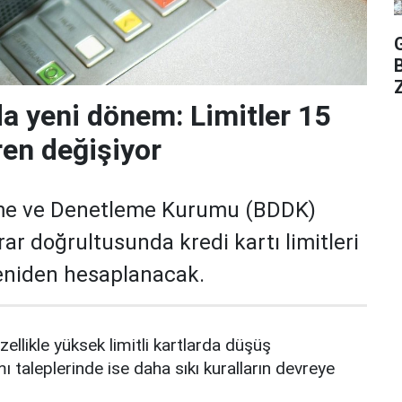
Z
da yeni dönem: Limitler 15
ren değişiyor
me ve Denetleme Kurumu (BDDK)
rar doğrultusunda kredi kartı limitleri
yeniden hesaplanacak.
zellikle yüksek limitli kartlarda düşüş
mı taleplerinde ise daha sıkı kuralların devreye