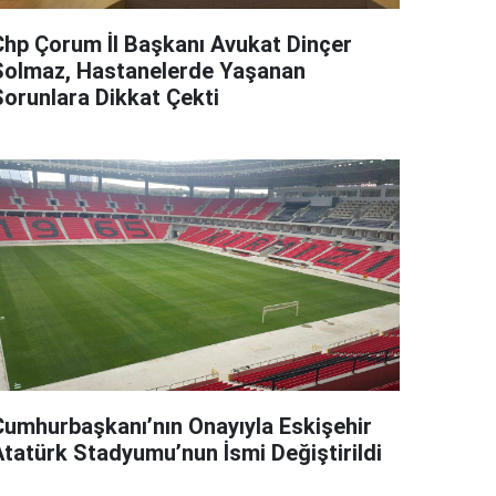
Chp Çorum İl Başkanı Avukat Dinçer
Solmaz, Hastanelerde Yaşanan
Sorunlara Dikkat Çekti
Cumhurbaşkanı’nın Onayıyla Eskişehir
Atatürk Stadyumu’nun İsmi Değiştirildi