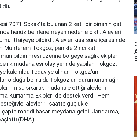
üldü
.
si 7071 Sokak'ta bulunan 2 katlı bir binanın çatı
ında henüz belirlenemeyen nedenle çıktı. Alevleri
mu itfaiyeye bildirdi. Alevler kısa süre içeresinde
an Muhterem Tokgöz, panikle 2'nci kat
mun bildirilmesi üzerine bölgeye sağlık ekipleri
ince ilk müdahalesi olay yerinde yapılan Tokgöz,
ye kaldırıldı. Tedaviye alınan Tokgöz'un
klar olduğu belirtildi. Tokgöz'ün durumunun ağır
kiplerinin su sıkarak müdahale ettiği alevlerin
ma Kurtarma Ekipleri de destek verdi. Hem
esteğiyle, alevler 1 saatte güçlükle
k çapta maddi hasar meydana geldi. Jandarma,
başlattı.(DHA)