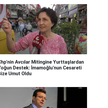
Chp'nin Avcılar Mitingine Yurttaşlardan
Yoğun Destek: İmamoğlu'nun Cesareti
Bize Umut Oldu