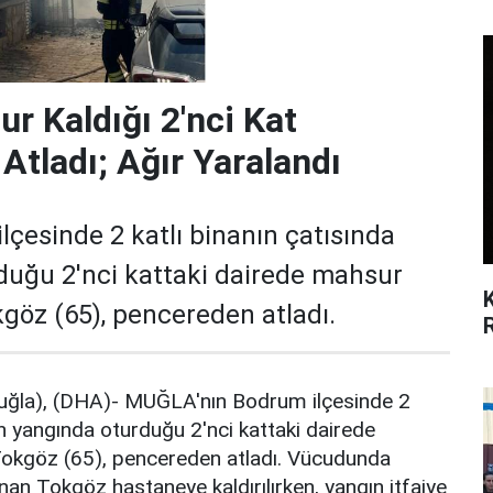
r Kaldığı 2'nci Kat
Atladı; Ağır Yaralandı
çesinde 2 katlı binanın çatısında
duğu 2'nci kattaki dairede mahsur
öz (65), pencereden atladı.
ğla), (DHA)- MUĞLA'nın Bodrum ilçesinde 2
an yangında oturduğu 2'nci kattaki dairede
kgöz (65), pencereden atladı. Vücudunda
anan Tokgöz hastaneye kaldırılırken, yangın itfaiye