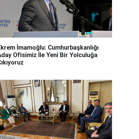
Ekrem İmamoğlu: Cumhurbaşkanlığı
day Ofisimiz İle Yeni Bir Yolculuğa
Çıkıyoruz