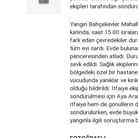
ekipleri tarafından söndür
Yangın Bahçelievler Mahalle
katında, saat 15.00 sıralar
fark eden çevredekiler duru
tüm evi sardı. Evde bulun
penceresinden atladı. Duru
sevk edildi. Sağlık ekipler
bölgedeki özel bir hastane
vücudunda yanıklar ve kırı
olduğu bildirildi. İtfaiye e
söndürülmesi için Aya Ara
itfaiye hem de gönüllerin d
söndürülürken, evde büyü
yangınla ilgili soruşturma 