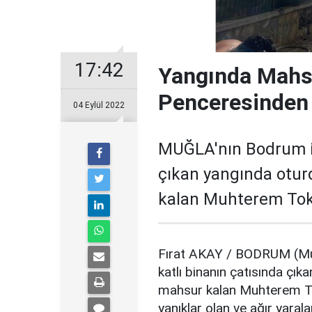
17:42
Yangında Mahsu
Penceresinden 
04 Eylül 2022
MUĞLA'nın Bodrum il
çıkan yangında otur
kalan Muhterem Tokg
Fırat AKAY / BODRUM (Mu
katlı binanın çatısında çık
mahsur kalan Muhterem To
yanıklar olan ve ağır yaral