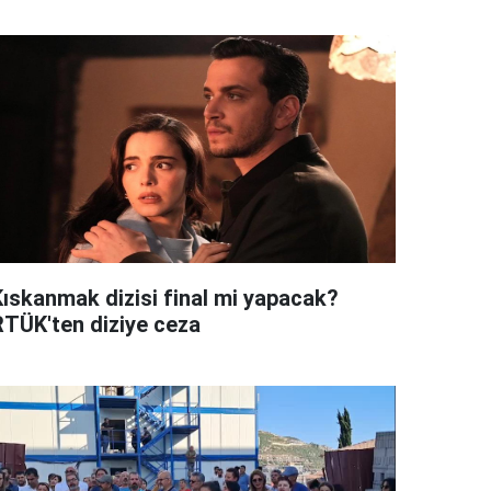
Kıskanmak dizisi final mi yapacak?
RTÜK'ten diziye ceza