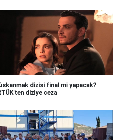
Kıskanmak dizisi final mi yapacak?
RTÜK'ten diziye ceza