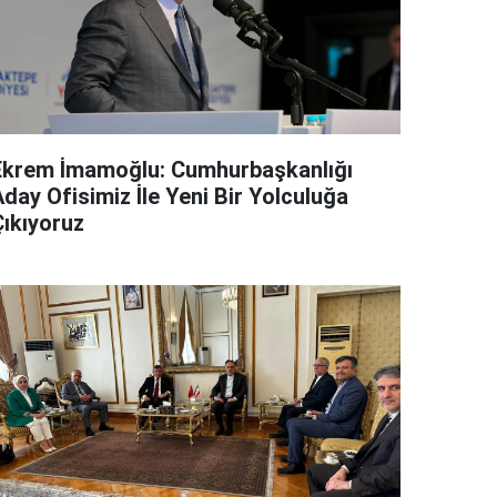
Ekrem İmamoğlu: Cumhurbaşkanlığı
day Ofisimiz İle Yeni Bir Yolculuğa
Çıkıyoruz