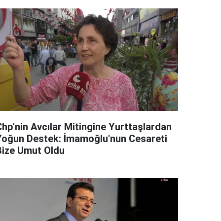
Chp'nin Avcılar Mitingine Yurttaşlardan
Yoğun Destek: İmamoğlu'nun Cesareti
Bize Umut Oldu