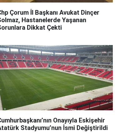
Chp Çorum İl Başkanı Avukat Dinçer
Solmaz, Hastanelerde Yaşanan
Sorunlara Dikkat Çekti
Cumhurbaşkanı’nın Onayıyla Eskişehir
Atatürk Stadyumu’nun İsmi Değiştirildi