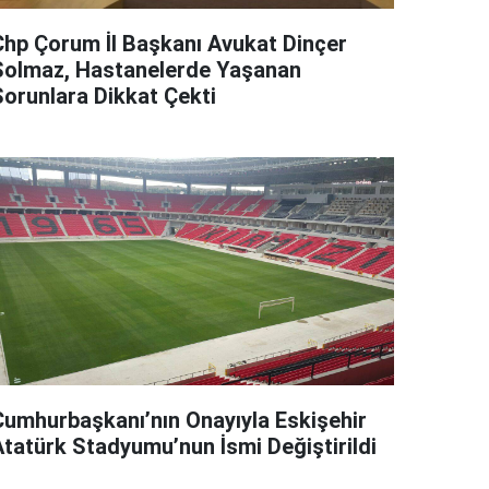
Chp Çorum İl Başkanı Avukat Dinçer
Solmaz, Hastanelerde Yaşanan
Sorunlara Dikkat Çekti
Cumhurbaşkanı’nın Onayıyla Eskişehir
Atatürk Stadyumu’nun İsmi Değiştirildi