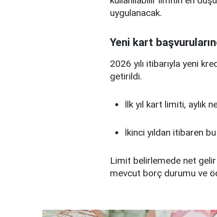
kullanılabilir limitin en d
uygulanacak.
Yeni kart başvuruların
2026 yılı itibarıyla yeni kr
getirildi.
İlk yıl kart limiti, aylık
İkinci yıldan itibaren b
Limit belirlemede net gelir
mevcut borç durumu ve ö