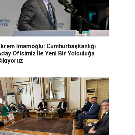
Ekrem İmamoğlu: Cumhurbaşkanlığı
day Ofisimiz İle Yeni Bir Yolculuğa
Çıkıyoruz