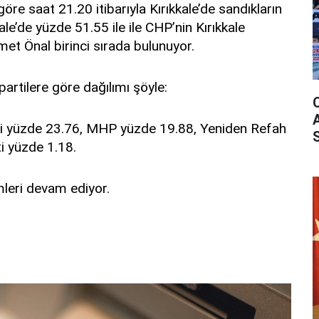
 göre saat
2
1
.
20
itibarıyla
Kırıkkale’de sandıkların
ale’de
yüzde 5
1.55 ile
ile CHP’
nin Kırıkkale
met Önal
birinci sırada
bulunuyor.
 partilere göre dağılımı şöy
le:
ti yüzde
23.76
,
MHP yüzde 19.88,
Yeniden Refah
ti yüzde
1.18
.
leri devam ediyor.