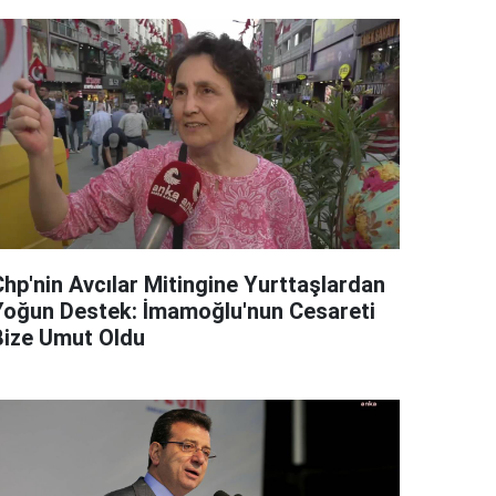
Chp'nin Avcılar Mitingine Yurttaşlardan
Yoğun Destek: İmamoğlu'nun Cesareti
Bize Umut Oldu