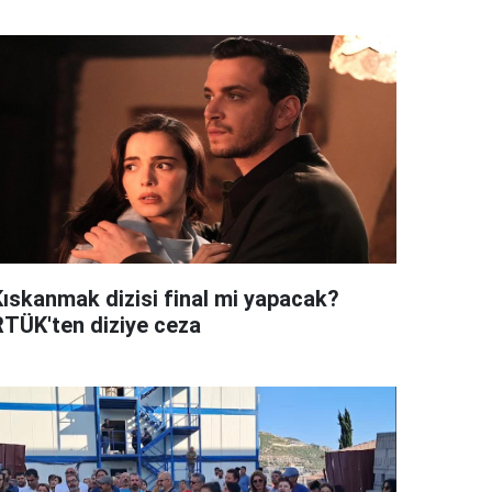
Kıskanmak dizisi final mi yapacak?
RTÜK'ten diziye ceza