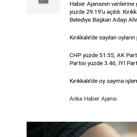
Haber Ajansının verilerine
yüzde
29.19’u açıldı. Kırıkk
Belediye Başkan A
dayı
Ah
Kırıkkale’de sayılan oyların
CHP yüzde
5
1.55
, AK Par
Partisi yüzde
3.46
,
İYİ Par
Kırıkkale’de
oy sayma işlem
Anka Haber Ajansı