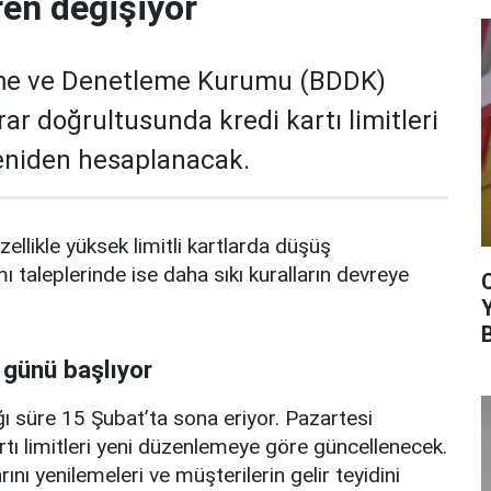
ren değişiyor
me ve Denetleme Kurumu (BDDK)
rar doğrultusunda kredi kartı limitleri
yeniden hesaplanacak.
zellikle yüksek limitli kartlarda düşüş
mı taleplerinde ise daha sıkı kuralların devreye
 günü başlıyor
ı süre 15 Şubat’ta sona eriyor. Pazartesi
rtı limitleri yeni düzenlemeye göre güncellenecek.
ını yenilemeleri ve müşterilerin gelir teyidini