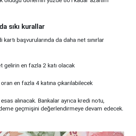
üşük olduğu dönemin yüzde 80’i kadar azaltım
da sıkı kurallar
edi kartı başvurularında da daha net sınırlar
 net gelirin en fazla 2 katı olacak
u oran en fazla 4 katına çıkarılabilecek
 esas alınacak. Bankalar ayrıca kredi notu,
deme geçmişini değerlendirmeye devam edecek.