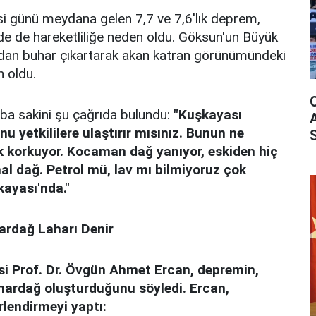
i günü meydana gelen 7,7 ve 7,6'lık deprem,
de de hareketliliğe neden oldu. Göksun'un Büyük
ğdan buhar çıkartarak akan katran görünümündeki
n oldu.
ba sakini şu çağrıda bulundu:
"Kuşkayası
u yetkililere ulaştırır mısınız. Bunun ne
k korkuyor. Kocaman dağ yanıyor, eskiden hiç
al dağ. Petrol mü, lav mı bilmiyoruz çok
kayası'nda."
nardağ Laharı Denir
i Prof. Dr. Övgün Ahmet Ercan, depremin,
nardağ oluşturduğunu söyledi. Ercan,
rlendirmeyi yaptı: