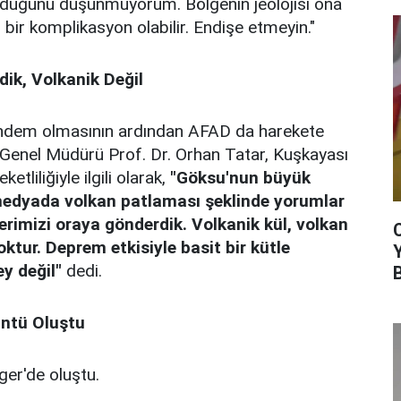
olduğunu düşünmüyorum. Bölgenin jeolojisi ona
 bir komplikasyon olabilir. Endişe etmeyin."
dik, Volkanik Değil
ndem olmasının ardından AFAD da harekete
Genel Müdürü Prof. Dr. Orhan Tatar, Kuşkayası
tliliğiyle ilgili olarak,
"Göksu'nun büyük
medyada volkan patlaması şeklinde yorumlar
terimizi oraya gönderdik. Volkanik kül, volkan
oktur. Deprem etkisiyle basit bir kütle
y değil"
dedi.
üntü Oluştu
er'de oluştu.