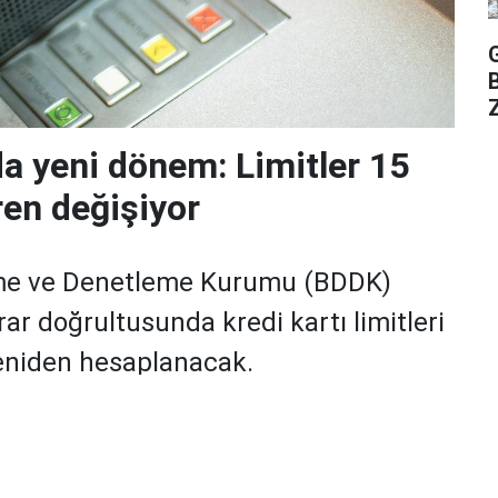
Z
da yeni dönem: Limitler 15
ren değişiyor
me ve Denetleme Kurumu (BDDK)
rar doğrultusunda kredi kartı limitleri
yeniden hesaplanacak.
zellikle yüksek limitli kartlarda düşüş
mı taleplerinde ise daha sıkı kuralların devreye