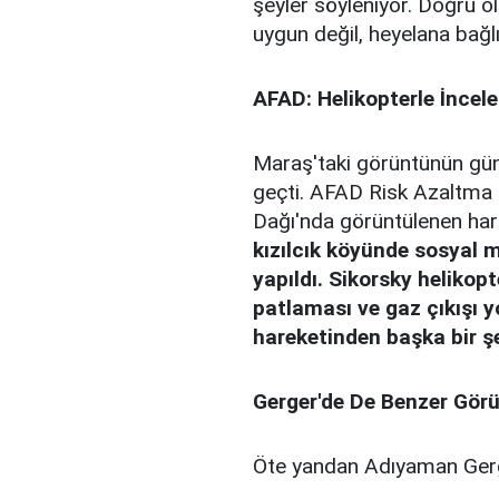
şeyler söyleniyor. Doğru 
uygun değil, heyelana bağlı
AFAD: Helikopterle İncele
Maraş'taki görüntünün gü
geçti. AFAD Risk Azaltma 
Dağı'nda görüntülenen hareke
kızılcık köyünde sosyal 
yapıldı. Sikorsky helikop
patlaması ve gaz çıkışı y
hareketinden başka bir şe
Gerger'de De Benzer Gör
Öte yandan Adıyaman Gerg