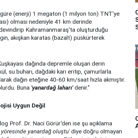
güre (enerji) 1 megaton (1 milyon ton) TNT'ye
ı) olması nedeniyle 41 km derinde
devindirip Kahramanmaraş'ta oluşturduğu
gın, akışkan karatas (bazalt) püskürterek
şkayası dağında depremle oluşan derin
 kül, su buharı, dağdaki karı eritip, çamurlarla
 olarak dağın eteğine 40-60 km/saat hızla akmıştır.
olurdu. Buna
'yanardağ laharı'
denir."
ojisi Uygun Değil
og Prof. Dr. Naci Görür'den ise şu açıklama
 yöresinde yanardağ oluştu'
diye doğru olmayan