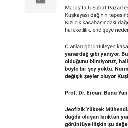
Maraş'ta 6 Şubat Pazartes
Kuşkayası dağının tepesin
Kızılcık kasabasındaki da
hareketlilik, endişeye nede
O anları görüntüleyen kasa
yanardağ gibi yanıyor. Bun
olduğunu bilmiyoruz, hal
böyle bir şey yoktu. Norm
değişik şeyler oluyor Kuş
Prof. Dr. Ercan: Buna Ya
Jeofizik Yüksek Mühendis
dağda oluşan kırıktan ya
görüntüye ilişkin şu değe