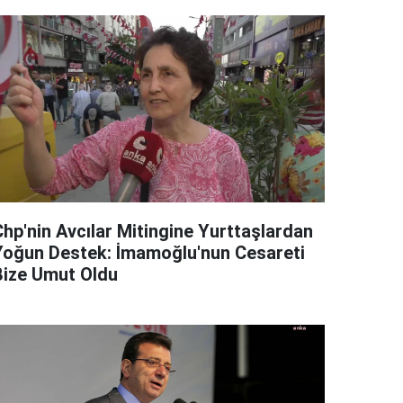
Chp'nin Avcılar Mitingine Yurttaşlardan
Yoğun Destek: İmamoğlu'nun Cesareti
Bize Umut Oldu