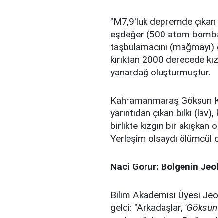
"M7,9'luk depremde çıkan 
eşdeğer (500 atom bombas
taşbulamacını (mağmayı) 
kırıktan 2000 derecede kız
yanardağ oluşturmuştur.
Kahramanmaraş Göksun Ku
yarıntıdan çıkan bılkı (lav),
birlikte kızgın bir akışkan
Yerleşim olsaydı ölümcül 
Naci Görür: Bölgenin Jeol
Bilim Akademisi Üyesi Jeol
geldi: "Arkadaşlar,
'Göksun