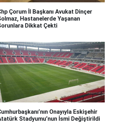
Chp Çorum İl Başkanı Avukat Dinçer
Solmaz, Hastanelerde Yaşanan
Sorunlara Dikkat Çekti
Cumhurbaşkanı’nın Onayıyla Eskişehir
Atatürk Stadyumu’nun İsmi Değiştirildi