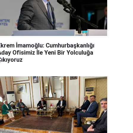
Ekrem İmamoğlu: Cumhurbaşkanlığı
day Ofisimiz İle Yeni Bir Yolculuğa
Çıkıyoruz