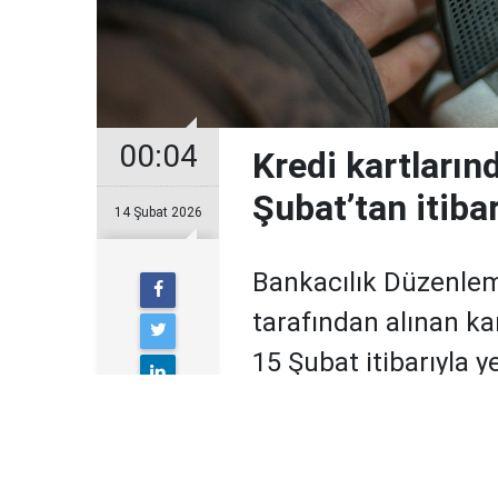
00:04
Kredi kartların
Şubat’tan itiba
14 Şubat 2026
Bankacılık Düzenle
tarafından alınan ka
15 Şubat itibarıyla 
Yeni uygulamayla birlikte ö
yaşanabileceği, limit artırı