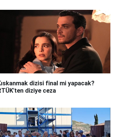
Kıskanmak dizisi final mi yapacak?
RTÜK'ten diziye ceza