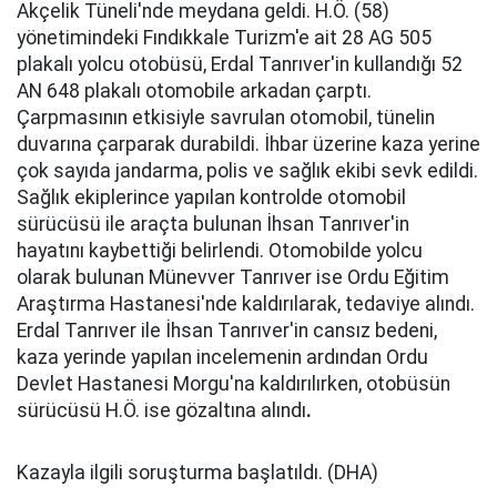
Akçelik Tüneli'nde meydana geldi. H.Ö. (58)
yönetimindeki Fındıkkale Turizm'e ait 28 AG 505
plakalı yolcu otobüsü, Erdal Tanrıver'in kullandığı 52
AN 648 plakalı otomobile arkadan çarptı.
Çarpmasının etkisiyle savrulan otomobil, tünelin
duvarına çarparak durabildi. İhbar üzerine kaza yerine
çok sayıda jandarma, polis ve sağlık ekibi sevk edildi.
Sağlık ekiplerince yapılan kontrolde otomobil
sürücüsü ile araçta bulunan İhsan Tanrıver'in
hayatını kaybettiği belirlendi. Otomobilde yolcu
olarak bulunan Münevver Tanrıver ise Ordu Eğitim
Araştırma Hastanesi'nde kaldırılarak, tedaviye alındı.
Erdal Tanrıver ile İhsan Tanrıver'in cansız bedeni,
kaza yerinde yapılan incelemenin ardından Ordu
Devlet Hastanesi Morgu'na kaldırılırken, otobüsün
sürücüsü H.Ö. ise gözaltına alındı
.
Kazayla ilgili soruşturma başlatıldı. (DHA)