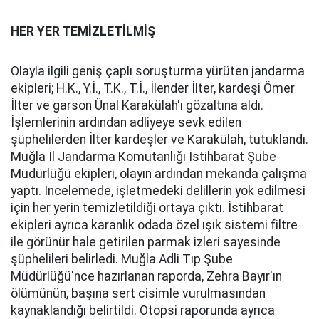
HER YER TEMİZLETİLMİŞ
Olayla ilgili geniş çaplı soruşturma yürüten jandarma
ekipleri; H.K., Y.İ., T.K., T.İ., İlender İlter, kardeşi Ömer
İlter ve garson Ünal Karakülah'ı gözaltına aldı.
İşlemlerinin ardından adliyeye sevk edilen
şüphelilerden İlter kardeşler ve Karakülah, tutuklandı.
Muğla İl Jandarma Komutanlığı İstihbarat Şube
Müdürlüğü ekipleri, olayın ardından mekanda çalışma
yaptı. İncelemede, işletmedeki delillerin yok edilmesi
için her yerin temizletildiği ortaya çıktı. İstihbarat
ekipleri ayrıca karanlık odada özel ışık sistemi filtre
ile görünür hale getirilen parmak izleri sayesinde
şüphelileri belirledi. Muğla Adli Tıp Şube
Müdürlüğü'nce hazırlanan raporda, Zehra Bayır'ın
ölümünün, başına sert cisimle vurulmasından
kaynaklandığı belirtildi. Otopsi raporunda ayrıca