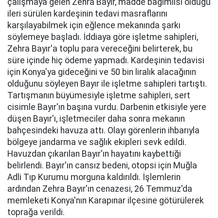
çalışmaya gelen Zehra Bayır, madde bağımlısı olduğu
ileri sürülen kardeşinin tedavi masraflarını
karşılayabilmek için eğlence mekanında şarkı
söylemeye başladı. İddiaya göre işletme sahipleri,
Zehra Bayır'a toplu para vereceğini belirterek, bu
süre içinde hiç ödeme yapmadı. Kardeşinin tedavisi
için Konya'ya gideceğini ve 50 bin liralık alacağının
olduğunu söyleyen Bayır ile işletme sahipleri tartıştı.
Tartışmanın büyümesiyle işletme sahipleri, sert
cisimle Bayır'ın başına vurdu. Darbenin etkisiyle yere
düşen Bayır'ı, işletmeciler daha sonra mekanın
bahçesindeki havuza attı. Olayı görenlerin ihbarıyla
bölgeye jandarma ve sağlık ekipleri sevk edildi.
Havuzdan çıkarılan Bayır'ın hayatını kaybettiği
belirlendi. Bayır'ın cansız bedeni, otopsi için Muğla
Adli Tıp Kurumu morguna kaldırıldı. İşlemlerin
ardından Zehra Bayır'ın cenazesi, 26 Temmuz'da
memleketi Konya'nın Karapınar ilçesine götürülerek
toprağa verildi.​