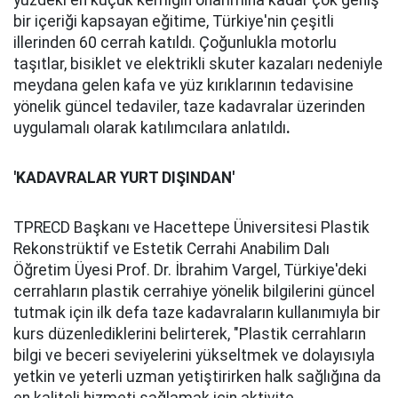
yüzdeki en küçük kemiğin onarımına kadar çok geniş
bir içeriği kapsayan eğitime, Türkiye'nin çeşitli
illerinden 60 cerrah katıldı. Çoğunlukla motorlu
taşıtlar, bisiklet ve elektrikli skuter kazaları nedeniyle
meydana gelen kafa ve yüz kırıklarının tedavisine
yönelik güncel tedaviler, taze kadavralar üzerinden
uygulamalı olarak katılımcılara anlatıldı
.
'KADAVRALAR YURT DIŞINDAN'
TPRECD Başkanı ve Hacettepe Üniversitesi Plastik
Rekonstrüktif ve Estetik Cerrahi Anabilim Dalı
Öğretim Üyesi Prof. Dr. İbrahim Vargel, Türkiye'deki
cerrahların plastik cerrahiye yönelik bilgilerini güncel
tutmak için ilk defa taze kadavraların kullanımıyla bir
kurs düzenlediklerini belirterek, "Plastik cerrahların
bilgi ve beceri seviyelerini yükseltmek ve dolayısıyla
yetkin ve yeterli uzman yetiştirirken halk sağlığına da