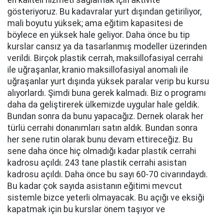
en kaliteli hizmeti sağlamak için aktivite
gösteriyoruz. Bu kadavralar yurt dışından getiriliyor,
mali boyutu yüksek; ama eğitim kapasitesi de
böylece en yüksek hale geliyor. Daha önce bu tip
kurslar cansız ya da tasarlanmış modeller üzerinden
verildi. Birçok plastik cerrah, maksillofasiyal cerrahi
ile uğraşanlar, kranio maksillofasiyal anomali ile
uğraşanlar yurt dışında yüksek paralar verip bu kursu
alıyorlardı. Şimdi buna gerek kalmadı. Biz o programı
daha da geliştirerek ülkemizde uygular hale geldik.
Bundan sonra da bunu yapacağız. Dernek olarak her
türlü cerrahi donanımları satın aldık. Bundan sonra
her sene rutin olarak bunu devam ettireceğiz. Bu
sene daha önce hiç olmadığı kadar plastik cerrahi
kadrosu açıldı. 243 tane plastik cerrahi asistan
kadrosu açıldı. Daha önce bu sayı 60-70 civarındaydı.
Bu kadar çok sayıda asistanın eğitimi mevcut
sistemle bizce yeterli olmayacak. Bu açığı ve eksiği
kapatmak için bu kurslar önem taşıyor ve