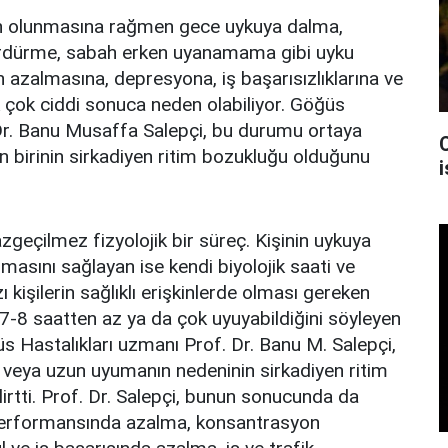
 olunmasına rağmen gece uykuya dalma,
ürdürme, sabah erken uyanamama gibi uyku
n azalmasına, depresyona, iş başarısızlıklarına ve
k çok ciddi sonuca neden olabiliyor. Göğüs
 Dr. Banu Musaffa Salepçi, bu durumu ortaya
 birinin sirkadiyen ritim bozukluğu olduğunu
i
azgeçilmez fizyolojik bir süreç. Kişinin uykuya
asını sağlayan ise kendi biyolojik saati ve
 kişilerin sağlıklı erişkinlerde olması gereken
7-8 saatten az ya da çok uyuyabildiğini söyleyen
s Hastalıkları uzmanı Prof. Dr. Banu M. Salepçi,
veya uzun uyumanın nedeninin sirkadiyen ritim
irtti. Prof. Dr. Salepçi, bunun sonucunda da
ş performansında azalma, konsantrasyon