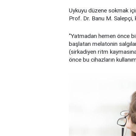
Uykuyu düzene sokmak için
Prof. Dr. Banu M. Salepçi, ko
"Yatmadan hemen önce bilgi
başlatan melatonin salgıl
(sirkadiyen ritm kaymasın
önce bu cihazların kullanım