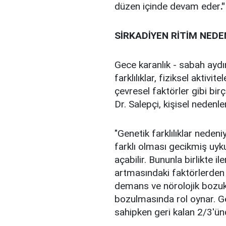
düzen içinde devam eder
."
SİRKADİYEN RİTİM NED
Gece karanlık - sabah aydınl
farklılıklar, fiziksel aktivi
çevresel faktörler gibi bir
Dr. Salepçi, kişisel nedenler
"Genetik farklılıklar nedeni
farklı olması gecikmiş uyku
açabilir. Bununla birlikte i
artmasındaki faktörlerden b
demans ve nörolojik bozukl
bozulmasında rol oynar. G
sahipken geri kalan 2/3'ün