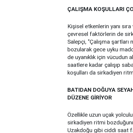
ÇALIŞMA KOŞULLARI Ç
Kişisel etkenlerin yanı sıra
çevresel faktörlerin de sir
Salepçi, "Çalışma şartları 
bozularak gece uyku madde
de uyanıklık için vücudun
saatlere kadar çalışıp sa
koşulları da sirkadiyen ri
BATIDAN DOĞUYA SEYAH
DÜZENE GİRİYOR
Özellikle uzun uçak yolcul
sirkadiyen ritmi bozduğunu
Uzakdoğu gibi ciddi saat f