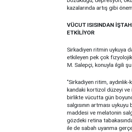
bozukluğu, depresyon, okul
kazalarında artış gibi önem
VÜCUT ISISINDAN İŞTAH
ETKİLİYOR
Sirkadiyen ritmin uykuya 
etkileyen pek çok fizyoloji
M. Salepçi, konuyla ilgili şu 
"Sirkadiyen ritim, aydınlık-
kandaki kortizol düzeyi ve i
birlikte vücutta gün boyun
salgısının artması uykuyu b
maddesi ve melatonin salgı
gözdeki retina tabakasında
ile de sabah uyanma gerçek