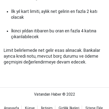
İlk yıl kart limiti, aylık net gelirin en fazla 2 katı
olacak
İkinci yıldan itibaren bu oran en fazla 4 katına
çıkarılabilecek
Limit belirlemede net gelir esas alınacak. Bankalar
ayrıca kredi notu, mevcut borç durumu ve ödeme
geçmişini değerlendirmeye devam edecek.
Vatandan Haber © 2022
Anasayfa
Künye
İletişim
Gizlilik İlkeleri
Sitene Ekle