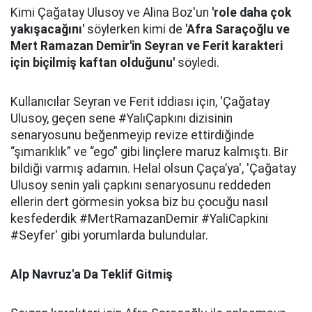
Kimi Çağatay Ulusoy ve Alina Boz'un
'role daha çok
yakışacağını'
söylerken kimi de
'Afra Saraçoğlu ve
Mert Ramazan Demir'in Seyran ve Ferit karakteri
için biçilmiş kaftan olduğunu'
söyledi.
Kullanıcılar Seyran ve Ferit iddiası için, 'Çağatay
Ulusoy, geçen sene #YalıÇapkını dizisinin
senaryosunu beğenmeyip revize ettirdiğinde
“şımarıklık” ve “ego” gibi linçlere maruz kalmıştı. Bir
bildiği varmış adamın. Helal olsun Çaça’ya', 'Çağatay
Ulusoy senin yali çapkını senaryosunu reddeden
ellerin dert görmesin yoksa biz bu çocuğu nasıl
kesfederdik #MertRamazanDemir #YaliCapkini
#Seyfer' gibi yorumlarda bulundular.
Alp Navruz'a Da Teklif Gitmiş