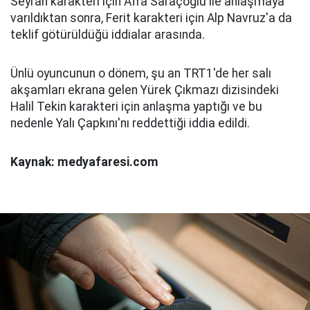
Seyran karakteri için Afra Saraçoğlu ile anlaşmaya
varıldıktan sonra, Ferit karakteri için Alp Navruz'a da
teklif götürüldüğü iddialar arasında.
Ünlü oyuncunun o dönem, şu an TRT1'de her salı
akşamları ekrana gelen Yürek Çıkmazı dizisindeki
Halil Tekin karakteri için anlaşma yaptığı ve bu
nedenle Yalı Çapkını'nı reddettiği iddia edildi.
Kaynak: medyafaresi.com