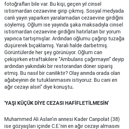
fotoğrafları bile var. Bu kişi, geçen yıl cinsel
istismardan cezaevine girip çıkmış. Sosyal medyada
canlı yayın yaparken yaralamadan cezaevine girdiğini
söylemiş. Oğlum ise yayında şaka maksadıyla cinsel
istismardan cezaevine girdiğini hatırlatan bir yorum
yapınca tartışmışlar. Ardından oğlumu çağırıp tuzağa
düşürerek bıçaklamış. Yaralı halde darbetmiş.
Görüntülerde her şey görünüyor. Oğlum can
çekişirken etraftakilere "Ambulans çağırmayın" deyip
ardından yakındaki bir restorandan döner sipariş
etmiş. Bu nasıl bir caniliktir? Olay anında orada olan
ağabeyinin de tutuklanmasını istiyoruz. Bu cani en
ağır cezayı alsın" diye konuştu
.
'YAŞI KÜÇÜK DİYE CEZASI HAFİFLETİLMESİN'
Muhammed Ali Aslan'ın annesi Kader Canpolat (38)
ise gözyaşları içinde C.E.'nin en ağır cezayı almasını