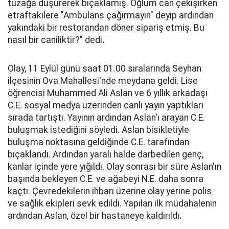
tuzağa düşürerek bıçaklamış. Oğlum can çekişirken
etraftakilere "Ambulans çağırmayın" deyip ardından
yakındaki bir restorandan döner sipariş etmiş. Bu
nasıl bir caniliktir?" dedi
.
Olay, 11 Eylül günü saat 01.00 sıralarında Seyhan
ilçesinin Ova Mahallesi'nde meydana geldi. Lise
öğrencisi Muhammed Ali Aslan ve 6 yıllık arkadaşı
C.E. sosyal medya üzerinden canlı yayın yaptıkları
sırada tartıştı. Yayının ardından Aslan'ı arayan C.E.
buluşmak istediğini söyledi. Aslan bisikletiyle
buluşma noktasına geldiğinde C.E. tarafından
bıçaklandı. Ardından yaralı halde darbedilen genç,
kanlar içinde yere yığıldı. Olay sonrası bir süre Aslan'ın
başında bekleyen C.E. ve ağabeyi N.E. daha sonra
kaçtı. Çevredekilerin ihbarı üzerine olay yerine polis
ve sağlık ekipleri sevk edildi. Yapılan ilk müdahalenin
ardından Aslan, özel bir hastaneye kaldırıldı
.