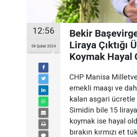
12:56
Bekir Başevirge
Liraya Çıktığı 
08 Şubat 2024
Koymak Hayal 
CHP Manisa Milletveki
emekli maaşı ve daha
kalan asgari ücretle
Simidin bile 15 liray
koymak ise hayal old
bırakın kırmızı et t