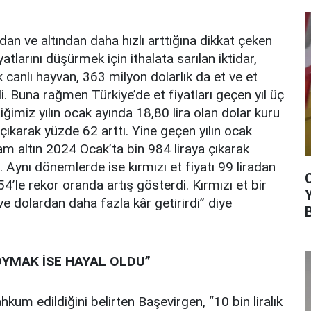
rdan ve altından daha hızlı arttığına dikkat çeken
atlarını düşürmek için ithalata sarılan iktidar,
ık canlı hayvan, 363 milyon dolarlık da et ve et
di. Buna rağmen Türkiye’de et fiyatları geçen yıl üç
tiğimiz yılın ocak ayında 18,80 lira olan dolar kuru
ıkarak yüzde 62 arttı. Yine geçen yılın ocak
am altın 2024 Ocak’ta bin 984 liraya çıkarak
 Aynı dönemlerde ise kırmızı et fiyatı 99 liradan
4’le rekor oranda artış gösterdi. Kırmızı et bir
 ve dolardan daha fazla kâr getirirdi” diye
OYMAK İSE HAYAL OLDU”
kum edildiğini belirten Başevirgen, “10 bin liralık