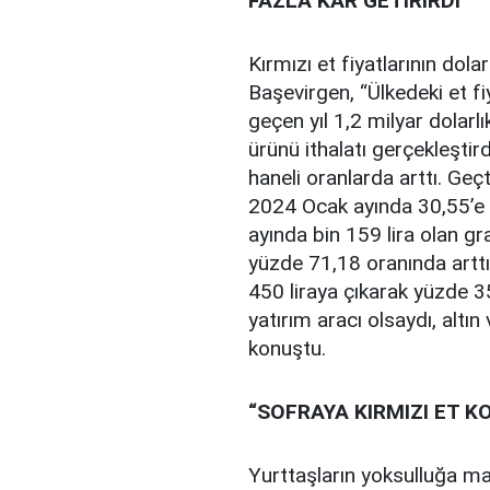
FAZLA KÂR GETİRİRDİ”
Kırmızı et fiyatlarının dola
Başevirgen, “Ülkedeki et fiy
geçen yıl 1,2 milyar dolarl
ürünü ithalatı gerçekleştir
haneli oranlarda arttı. Geç
2024 Ocak ayında 30,55’e ç
ayında bin 159 lira olan gr
yüzde 71,18 oranında arttı.
450 liraya çıkarak yüzde 35
yatırım aracı olsaydı, altın
konuştu.
“SOFRAYA KIRMIZI ET K
Yurttaşların yoksulluğa mah