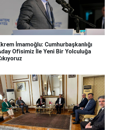
Ekrem İmamoğlu: Cumhurbaşkanlığı
day Ofisimiz İle Yeni Bir Yolculuğa
Çıkıyoruz