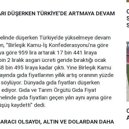
ARI DÜŞERKEN TÜRKİYE’DE ARTMAYA DEVAM
enelinde düşerken Türkiye’de yükselmeye devam
gen, “Birleşik Kamu-İş Konfederasyonu’na göre
aya göre 959 lira artarak 17 bin 441 liraya
bin 2 liralık asgari ücreti geride bıraktığı ocak
48 bin 495 liraya kadar çıktı. Yine Birleşik Kamu
ında gıda fiyatlarının yıllık artış oranının yüzde
i söylüyor. Dünyada gıda fiyatları düşerken
ediyor. Gıda ve Tarım Örgütü Gıda Fiyat
linde gıda fiyatları geçen yılın aynı ayına göre
şüş kaydetti” dedi.
IM ARACI OLSAYDI, ALTIN VE DOLARDAN DAHA