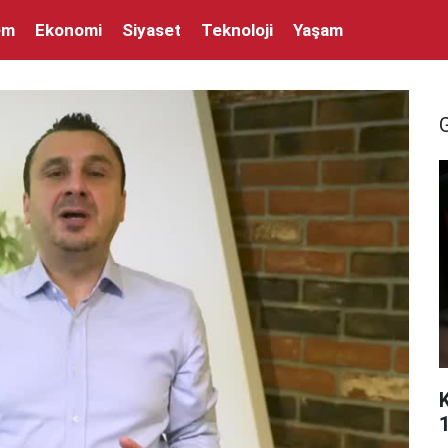
em
Ekonomi
Siyaset
Teknoloji
Yaşam