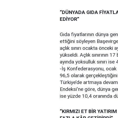
“DÜNYADA GIDA FİYATL
EDİYOR”
Gıda fiyatlarının dünya g
ettiğini söyleyen Başevir
açlık sınırı ocakta önceki 
yükseldi. Açlık sınırının 17 
ayında yoksulluk sınırı ise 
-İş Konfederasyonu, ocak ay
96,5 olarak gerçekleştiğin
Türkiye’de artmaya devam 
Endeksi’ne göre, dünya gene
ise yüzde 10,4 oranında dü
“KIRMIZI ET BİR YATIR