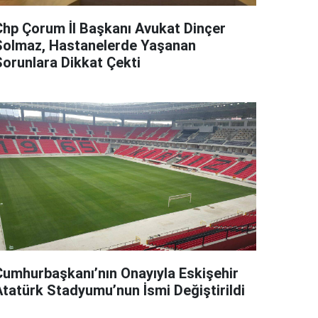
Chp Çorum İl Başkanı Avukat Dinçer
Solmaz, Hastanelerde Yaşanan
Sorunlara Dikkat Çekti
Cumhurbaşkanı’nın Onayıyla Eskişehir
Atatürk Stadyumu’nun İsmi Değiştirildi