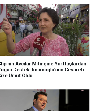
Chp'nin Avcılar Mitingine Yurttaşlardan
Yoğun Destek: İmamoğlu'nun Cesareti
Bize Umut Oldu