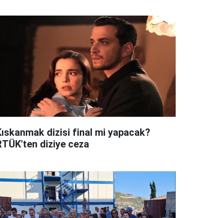
Kıskanmak dizisi final mi yapacak?
RTÜK'ten diziye ceza