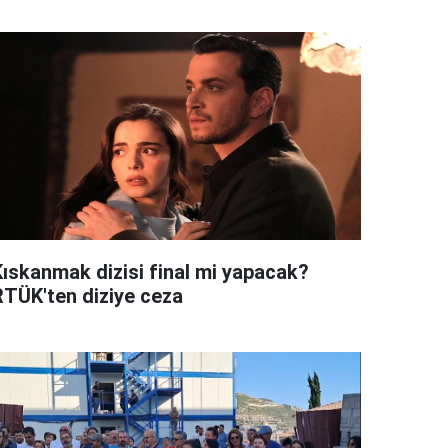
Kıskanmak dizisi final mi yapacak?
RTÜK'ten diziye ceza