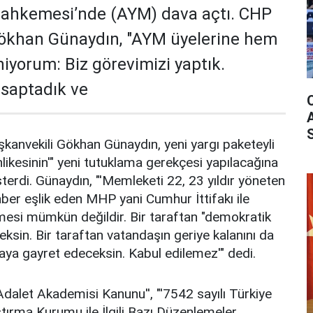
Mahkemesi’nde (AYM) dava açtı. CHP
Gökhan Günaydın, "AYM üyelerine hem
niyorum: Biz görevimizi yaptık.
 saptadık ve
anvekili Gökhan Günaydın, yeni yargı paketeyli
ikesinin'" yeni tutuklama gerekçesi yapılacağına
terdi. Günaydın, "'Memleketi 22, 23 yıldır yöneten
er eşlik eden MHP yani Cumhur İttifakı ile
mesi mümkün değildir. Bir taraftan "demokratik
sin. Bir taraftan vatandaşın geriye kalanını da
aya gayret edeceksin. Kabul edilemez'" dedi.
Adalet Akademisi Kanunu'', "'7542 sayılı Türkiye
ştırma Kurumu ile İlgili Bazı Düzenlemeler