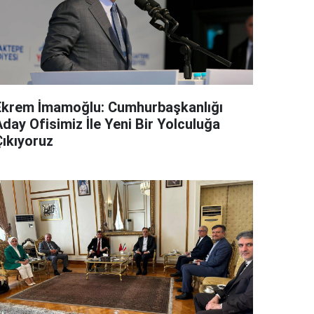
Ekrem İmamoğlu: Cumhurbaşkanlığı
day Ofisimiz İle Yeni Bir Yolculuğa
Çıkıyoruz