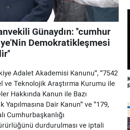
nvekili Günaydın: ''cumhur
rkiye'Nin Demokratikleşmesi
r''
rkiye Adalet Akademisi Kanunu'', ''7542
sel ve Teknolojik Araştırma Kurumu ile
eler Hakkında Kanun ile Bazı
k Yapılmasına Dair Kanun'' ve ''179,
alı Cumhurbaşkanlığı
ürürlüğünü durdurulması ve iptali