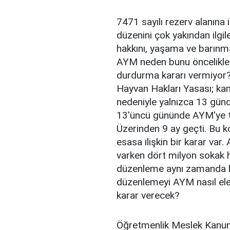
7471 sayılı rezerv alanına
düzenini çok yakından ilgil
hakkını, yaşama ve barınma
AYM neden bunu öncelikle 
durdurma kararı vermiyor?
Hayvan Hakları Yasası; kam
nedeniyle yalnızca 13 günd
13'üncü gününde AYM'ye t
Üzerinden 9 ay geçti. Bu 
esasa ilişkin bir karar va
varken dört milyon sokak h
düzenleme aynı zamanda ha
düzenlemeyi AYM nasıl ele
karar verecek?
Öğretmenlik Meslek Kanunu