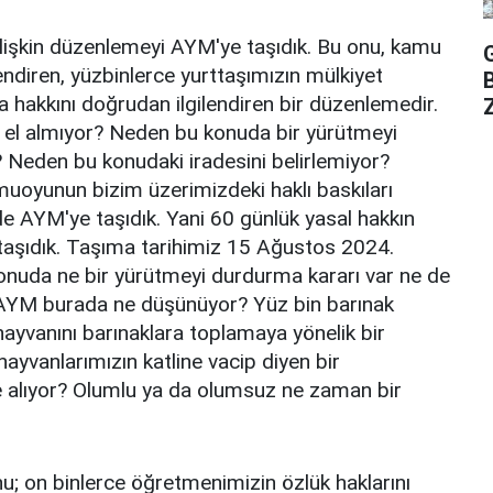
 ilişkin düzenlemeyi AYM'ye taşıdık. Bu onu, kamu
endiren, yüzbinlerce yurttaşımızın mülkiyet
 hakkını doğrudan ilgilendiren bir düzenlemedir.
Z
el almıyor? Neden bu konuda bir yürütmeyi
 Neden bu konudaki iradesini belirlemiyor?
uoyunun bizim üzerimizdeki haklı baskıları
e AYM'ye taşıdık. Yani 60 günlük yasal hakkın
aşıdık. Taşıma tarihimiz 15 Ağustos 2024.
konuda ne bir yürütmeyi durdurma kararı var ne de
r. AYM burada ne düşünüyor? Yüz bin barınak
ayvanını barınaklara toplamaya yönelik bir
yvanlarımızın katline vacip diyen bir
 alıyor? Olumlu ya da olumsuz ne zaman bir
; on binlerce öğretmenimizin özlük haklarını