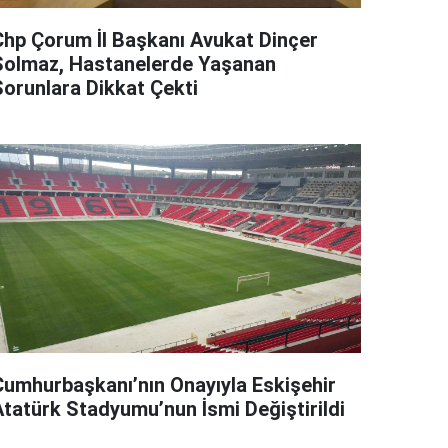
Chp Çorum İl Başkanı Avukat Dinçer
Solmaz, Hastanelerde Yaşanan
Sorunlara Dikkat Çekti
Cumhurbaşkanı’nın Onayıyla Eskişehir
Atatürk Stadyumu’nun İsmi Değiştirildi