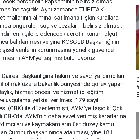
ilecek personelin kapsamının belirsiz olması
esi'ne taşıdık. Aynı zamanda TÜBİTAK
ret mallarının alımına, satılmana ilişkin kurallara
kında öngörülen suç ve cezaların belirsiz olması,
dirilen kişilere ödenecek ücretin kanuni ölçüt
nca belirlenmesi ve yine KOSGEB Başkanlığının
kişisel verilerin korunmasına yönelik güvence
bilmesini AYM'ye taşımış bulunuyoruz.
 Dairesi Başkanlığına hakim ve savcı yardımcıları
hil olmak üzere bakanlık bünyesinde görev yapan
aylık, hizmet öncesi ve hizmet içi eğitim
 uygulama yetkisi verilmesi 179 sayılı
 (CBK) ile düzenlenmişti, AYM'ye taşıdık. Çok
ı CBK'da. AYM'nin daha evvel verilmiş kararlarına
 yardımcıları ve kaymakamların üst düzey kamu
udan Cumhurbaşkanınınca atanması, yine 181