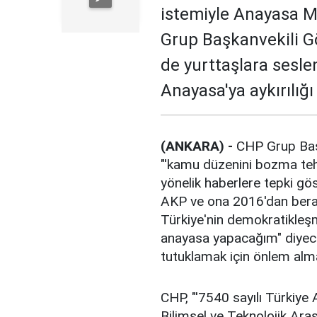
istemiyle Anayasa 
Grup Başkanvekili 
de yurttaşlara sesle
Anayasa'ya aykırılığı
(ANKARA) -
CHP Grup Başk
"'kamu düzenini bozma tehl
yönelik haberlere tepki gös
AKP ve ona 2016'dan berab
Türkiye'nin demokratikleş
anayasa yapacağım" diyecek
tutuklamak için önlem alm
CHP, "'7540 sayılı Türkiye 
Bilimsel ve Teknolojik Ara