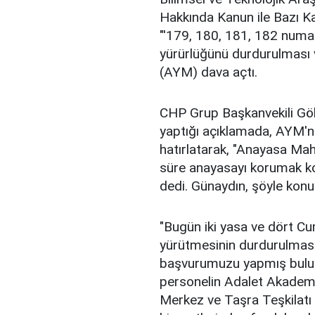
Hakkında Kanun ile Bazı Ka
"'179, 180, 181, 182 numa
yürürlüğünü durdurulması 
(AYM) dava açtı.
CHP Grup Başkanvekili G
yaptığı açıklamada, AYM'n
hatırlatarak, "Anayasa Mahk
süre anayasayı korumak k
dedi. Günaydın, şöyle konu
"Bugün iki yasa ve dört C
yürütmesinin durdurulması
başvurumuzu yapmış bulun
personelin Adalet Akademis
Merkez ve Taşra Teşkilatı 