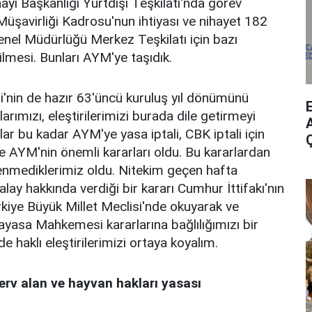
ayi Başkanlığı Yurtdışı Teşkilatı'nda görev
şavirliği Kadrosu'nun ihtiyası ve nihayet 182
Genel Müdürlüğü Merkez Teşkilatı için bazı
dilmesi. Bunları AYM'ye taşıdık.
nin de hazır 63'üncü kuruluş yıl dönümünü
arımızı, eleştirilerimizi burada dile getirmeyi
A
ar bu kadar AYM'ye yasa iptali, CBK iptali için
e AYM'nin önemli kararları oldu. Bu kararlardan
enmediklerimiz oldu. Nitekim geçen hafta
ay hakkında verdiği bir kararı Cumhur İttifakı'nın
kiye Büyük Millet Meclisi'nde okuyarak ve
yasa Mahkemesi kararlarına bağlılığımızı bir
e haklı eleştirilerimizi ortaya koyalım.
rv alan ve hayvan hakları yasası