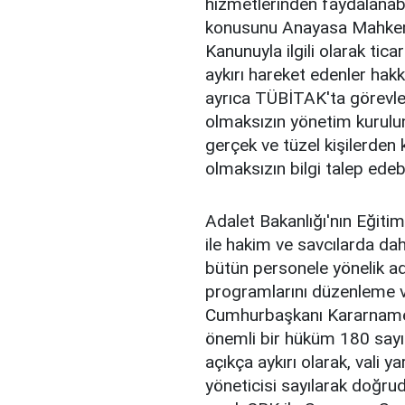
hizmetlerinden faydalanab
konusunu Anayasa Mahkem
Kanunuyla ilgili olarak tica
aykırı hareket edenler hak
ayrıca TÜBİTAK'ta görevlen
olmaksızın yönetim kurulu
gerçek ve tüzel kişilerden 
olmaksızın bilgi talep ede
Adalet Bakanlığı'nın Eğitim
ile hakim ve savcılarda da
bütün personele yönelik ad
programlarını düzenleme ve
Cumhurbaşkanı Kararnamesi
önemli bir hüküm 180 sayıl
açıkça aykırı olarak, vali
yöneticisi sayılarak doğr