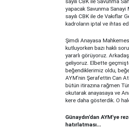
sayılı CBK ile Savunma San
yapacak Savunma Sanayi Mü
sayılı CBK ile de Vakıflar 
kadroların iptal ve ihtas e
Şimdi Anayasa Mahkemesi'
kutluyorken bazı haklı sorul
yararlı görüyoruz. Arkadaşl
geliyoruz. Elbette geçmişt
beğendiklerimiz oldu, beğ
AYM'nin Şerafettin Can Atal
bütün itirazına rağmen Tür
okutarak anayasaya ve Ana
kere daha gösterdik. O hald
Günaydın'dan AYM'ye reze
hatırlatması...