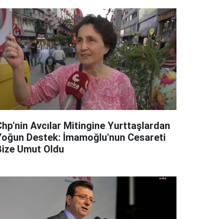
Chp'nin Avcılar Mitingine Yurttaşlardan
Yoğun Destek: İmamoğlu'nun Cesareti
Bize Umut Oldu