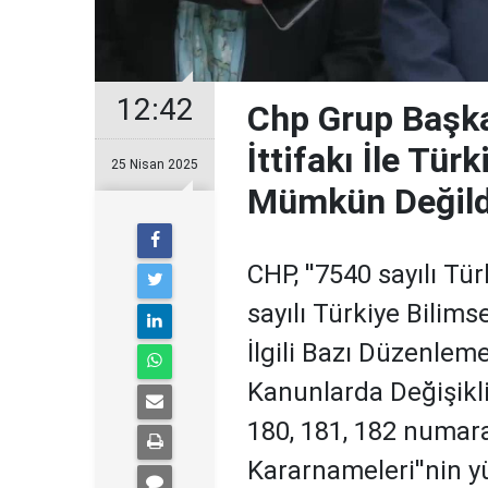
12:42
Chp Grup Başka
İttifakı İle Tü
25 Nisan 2025
Mümkün Değildi
CHP, ''7540 sayılı Tü
sayılı Türkiye Bilim
İlgili Bazı Düzenlem
Kanunlarda Değişikli
180, 181, 182 numar
Kararnameleri''nin y