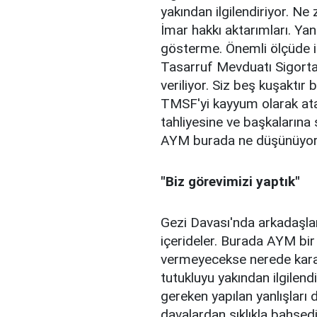
yakından ilgilendiriyor. 
İmar hakkı aktarımları. Ya
gösterme. Önemli ölçüde i
Tasarruf Mevduatı Sigorta
veriliyor. Siz beş kuşaktır 
TMSF'yi kayyum olarak ata
tahliyesine ve başkalarına 
AYM burada ne düşünüyo
"Biz görevimizi yaptık"
Gezi Davası'nda arkadaşlar
içerideler. Burada AYM bir
vermeyecekse nerede kara
tutukluyu yakından ilgilen
gereken yapılan yanlışları 
davalardan sıklıkla bahse