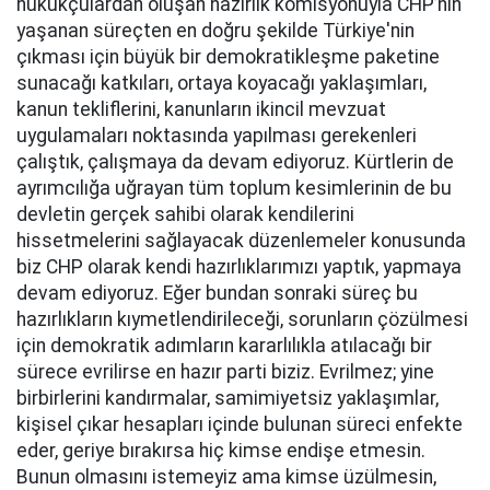
hukukçulardan oluşan hazırlık komisyonuyla CHP’nin
yaşanan süreçten en doğru şekilde Türkiye'nin
çıkması için büyük bir demokratikleşme paketine
sunacağı katkıları, ortaya koyacağı yaklaşımları,
kanun tekliflerini, kanunların ikincil mevzuat
uygulamaları noktasında yapılması gerekenleri
çalıştık, çalışmaya da devam ediyoruz. Kürtlerin de
ayrımcılığa uğrayan tüm toplum kesimlerinin de bu
devletin gerçek sahibi olarak kendilerini
hissetmelerini sağlayacak düzenlemeler konusunda
biz CHP olarak kendi hazırlıklarımızı yaptık, yapmaya
devam ediyoruz. Eğer bundan sonraki süreç bu
hazırlıkların kıymetlendirileceği, sorunların çözülmesi
için demokratik adımların kararlılıkla atılacağı bir
sürece evrilirse en hazır parti biziz. Evrilmez; yine
birbirlerini kandırmalar, samimiyetsiz yaklaşımlar,
kişisel çıkar hesapları içinde bulunan süreci enfekte
eder, geriye bırakırsa hiç kimse endişe etmesin.
Bunun olmasını istemeyiz ama kimse üzülmesin,