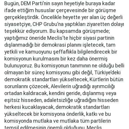
Bugün, DEM Parti’nin sayın heyetiyle buraya kadar
ifade ettiğim hususlar çerçevesinde bir görüşme
gerçekleştirdik. Öncelikle heyette yer alan üç değerli
siyasetçiye, CHP Grubu’na yaptıkları ziyaretten dolayı
teşekkür ediyorum. Bu kapsamda görüşmede;
yaptığımız öneride Meclis’te hiçbir siyasi partinin
dışlanmadığı bir demokrasi planını işletecek, tam
yetkili ve kamuoyunu şeffaflıkla bilgilendirecek bir
komisyonun kurulmasını bir kez daha önermiş
bulunuyoruz. Bu komisyonun tanımının ne olduğu belli
olmayan bir süreç komisyonu gibi değil, Türkiye’deki
demokratik standartları yükseltecek, Kürtlerin bütün
sorunlarını çözecek, Alevilerin uğradığı ayrımcılığı
ortadan kaldıracak, kendini geride, dışlanmış veya
eşitsiz hisseden, adaletsizliğe uğradığını hisseden
herkesi kucaklayacak, demokratik standartları
yükseltecek bir komisyona önderlik, katkı ve bu
komisyonda mutlaka ve mutlaka tüm partilerin
temsil edilmesinin önemli olduğunu, Meclis