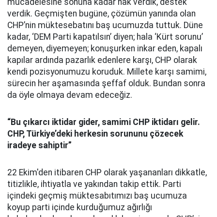
mücadelesine sonuna kadar hak verdik, destek
verdik. Geçmişten bugüne, çözümün yanında olan
CHP’nin müktesebatını baş ucumuzda tuttuk. Düne
kadar, ‘DEM Parti kapatılsın’ diyen; hala ‘Kürt sorunu’
demeyen, diyemeyen; konuşurken inkar eden, kapalı
kapılar ardında pazarlık edenlere karşı, CHP olarak
kendi pozisyonumuzu koruduk. Millete karşı samimi,
sürecin her aşamasında şeffaf olduk. Bundan sonra
da öyle olmaya devam edeceğiz.
“Bu çıkarcı iktidar gider, samimi CHP iktidarı gelir.
CHP, Türkiye’deki herkesin sorununu çözecek
iradeye sahiptir”
22 Ekim'den itibaren CHP olarak yaşananları dikkatle,
titizlikle, ihtiyatla ve yakından takip ettik. Parti
içindeki geçmiş müktesabıtımızı baş ucumuza
koyup parti içinde kurduğumuz ağırlığı