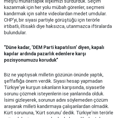
meşru muhattaplık ilişkimizi sürdürdük. Seçim
kazanmak için her yolu mübah görenler, seçmeni
kandırmak için sahte videolardan medet umdular.
CHP’yi, bir siyasi partiyle görüştüğü için terörle
irtibatlı, iltisaklı diye haksızca, utanmazca iftiralarda
bulundular.
“Düne kadar, ‘DEM Parti kapatılsın’ diyen, kapalı
kapılar ardında pazarlık edenlere karşı
pozisyonumuzu koruduk”
Biz ne yaptıysak milletin gözünün önünde yaptık,
şeffaflığa önem verdik. Siyasi hesap yapmadan
Türkiye'ye kurşun sıkanların karşısında, siyasetle
sorunu çözmek isteyenlerin ise yanlarında olduk.
İsimi gizleyerek, sorunun adını söylemeden çözüm
arayarak milleti kandırmaya çalışanlardan olmadık.
Kürt sorununa, ‘Kürt sorunu’ dedik. Türkiye'nin terörle