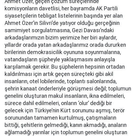
Ahmet Özer, geçen çözüm süreçlerinde
komisyonların davetlisi, her bayramda AK Partili
siyasetçilerin tebligat listelerinin başında yer alan
Ahmet Özer’in Silivri’de yatıyor olduğu gerçeğinin
samimiyet sorgulatmasına, Gezi Davası’ndaki
arkadaşlarımızın bizim yerimize her biri aylardır,
yıllardır orada yatan arkadaşlarımız orada dururken
birilerinin demokrasicilik oyununa soyunmalarına,
vatandaşların şüpheyle yaklaşmasını anlayışla
karşılamak gerekir. Bu şüphelerin hepsinin ortadan
kaldırılması için artık geçen süreçteki gibi akil
insanların, otel lobilerinde, toplantı salonlarında,
şehrin kanaat önderleriyle görüşmesi değil; toplumun
genelini oluşturan makul insanların, ikna edilmeleri,
sürece dahil edilmeleri, onların ‘olur’ dediği bir
gelecek için Türkiye’nin Kürt sorununu aşmış, terör
sorunundan tamamen kurtulmuş, çatışmaların
bittiği, şehitlerin gelmediği, kanın akmadığı, anaların
ağlamadığı yarınlar için toplumun genelini oluşturan