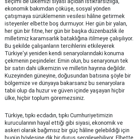
seçimi de ülkemizi siyasi açıdan istikrarsızlığa,
ekonomik bakımdan çöküşe, sosyal yönden
çatışmaya sürüklemenin vesilesi hâline getirmek
isteyenler elbette boş durmuyor. Her gün bir yalan,
her gün bir fitne, her gün bir başka düzenbazlık ile
milletimiz karamsarlık bataklığına itilmeye çalışılıyor.
Bu şekilde çalışanların tercihlerini etkileyerek
Türkiye'yi yeniden kendi senaryolarındaki konuma
çekmenin peşindeler. Emin olun, bu senaryonun tek
bir satırı dahi ülkemizin ve milletin hayrına değildir.
Kuzeyinden güneyine, doğusundan batısına şöyle bir
bölgemize ve dünyaya bakarsanız bu senaryolara
tabii olup da huzur ve güven içinde yaşayan hiçbir
ülke, hiçbir toplum göremezsiniz.
Türkiye, tıpkı ecdadın, tıpkı Cumhuriyetimizin
kurucularının hayal ettiği gibi siyasi, ekonomik ve
askeri olarak bağımsız bir güç hâline gelebildiği için
bugün böylesine dik bir duruş sergileyebiliyor. Elbette