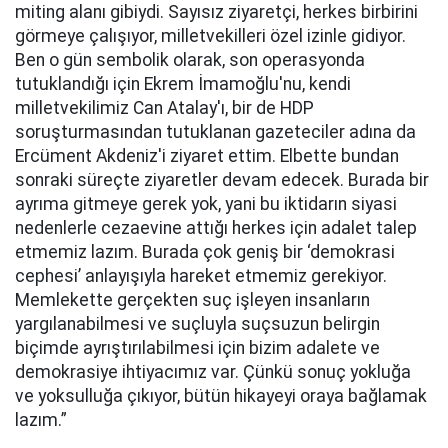
miting alanı gibiydi. Sayısız ziyaretçi, herkes birbirini
görmeye çalışıyor, milletvekilleri özel izinle gidiyor.
Ben o gün sembolik olarak, son operasyonda
tutuklandığı için Ekrem İmamoğlu'nu, kendi
milletvekilimiz Can Atalay'ı, bir de HDP
soruşturmasından tutuklanan gazeteciler adına da
Ercüment Akdeniz'i ziyaret ettim. Elbette bundan
sonraki süreçte ziyaretler devam edecek. Burada bir
ayrıma gitmeye gerek yok, yani bu iktidarın siyasi
nedenlerle cezaevine attığı herkes için adalet talep
etmemiz lazım. Burada çok geniş bir ‘demokrasi
cephesi’ anlayışıyla hareket etmemiz gerekiyor.
Memlekette gerçekten suç işleyen insanların
yargılanabilmesi ve suçluyla suçsuzun belirgin
biçimde ayrıştırılabilmesi için bizim adalete ve
demokrasiye ihtiyacımız var. Çünkü sonuç yokluğa
ve yoksulluğa çıkıyor, bütün hikayeyi oraya bağlamak
lazım.”