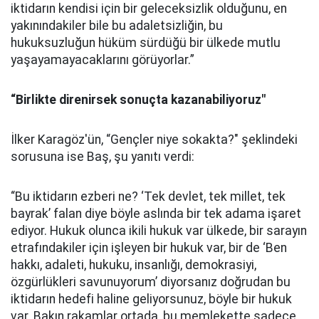
iktidarın kendisi için bir geleceksizlik olduğunu, en
yakınındakiler bile bu adaletsizliğin, bu
hukuksuzluğun hüküm sürdüğü bir ülkede mutlu
yaşayamayacaklarını görüyorlar.”
“Birlikte direnirsek sonuçta kazanabiliyoruz"
İlker Karagöz'ün, “Gençler niye sokakta?" şeklindeki
sorusuna ise Baş, şu yanıtı verdi:
“Bu iktidarın ezberi ne? ‘Tek devlet, tek millet, tek
bayrak’ falan diye böyle aslında bir tek adama işaret
ediyor. Hukuk olunca ikili hukuk var ülkede, bir sarayın
etrafındakiler için işleyen bir hukuk var, bir de ‘Ben
hakkı, adaleti, hukuku, insanlığı, demokrasiyi,
özgürlükleri savunuyorum’ diyorsanız doğrudan bu
iktidarın hedefi haline geliyorsunuz, böyle bir hukuk
var. Bakın rakamlar ortada, bu memlekette sadece