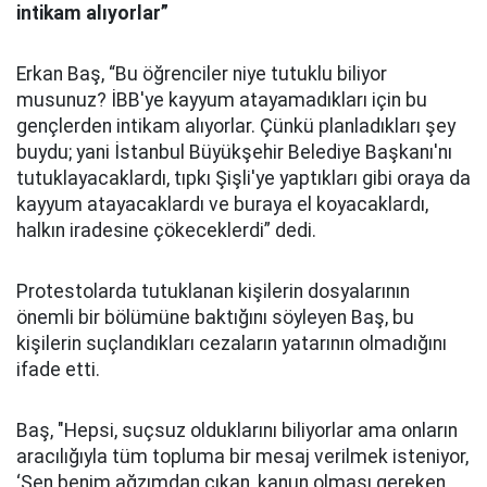
intikam alıyorlar”
Erkan Baş, “Bu öğrenciler niye tutuklu biliyor
musunuz? İBB'ye kayyum atayamadıkları için bu
gençlerden intikam alıyorlar. Çünkü planladıkları şey
buydu; yani İstanbul Büyükşehir Belediye Başkanı'nı
tutuklayacaklardı, tıpkı Şişli'ye yaptıkları gibi oraya da
kayyum atayacaklardı ve buraya el koyacaklardı,
halkın iradesine çökeceklerdi” dedi.
Protestolarda tutuklanan kişilerin dosyalarının
önemli bir bölümüne baktığını söyleyen Baş, bu
kişilerin suçlandıkları cezaların yatarının olmadığını
ifade etti.
Baş, "H
epsi, suçsuz olduklarını biliyorlar ama onların
aracılığıyla tüm topluma bir mesaj verilmek isteniyor,
‘Sen benim ağzımdan çıkan, kanun olması gereken