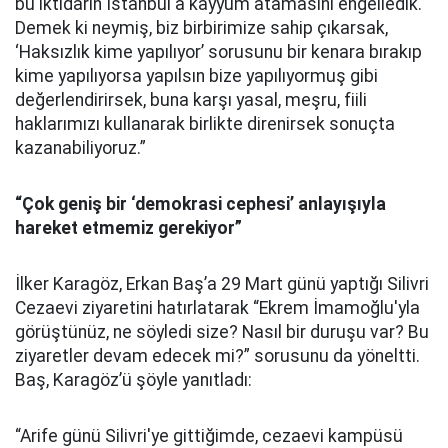
bu iktidarın İstanbul'a kayyum atamasını engelledik.
Demek ki neymiş, biz birbirimize sahip çıkarsak,
‘Haksızlık kime yapılıyor’ sorusunu bir kenara bırakıp
kime yapılıyorsa yapılsın bize yapılıyormuş gibi
değerlendirirsek, buna karşı yasal, meşru, fiili
haklarımızı kullanarak birlikte direnirsek sonuçta
kazanabiliyoruz.”
“Çok geniş bir ‘demokrasi cephesi’ anlayışıyla
hareket etmemiz gerekiyor”
İlker Karagöz, Erkan Baş’a 29 Mart günü yaptığı Silivri
Cezaevi ziyaretini hatırlatarak “Ekrem İmamoğlu'yla
görüştünüz, ne söyledi size? Nasıl bir duruşu var? Bu
ziyaretler devam edecek mi?” sorusunu da yöneltti.
Baş, Karagöz’ü şöyle yanıtladı:
“Arife günü Silivri'ye gittiğimde, cezaevi kampüsü