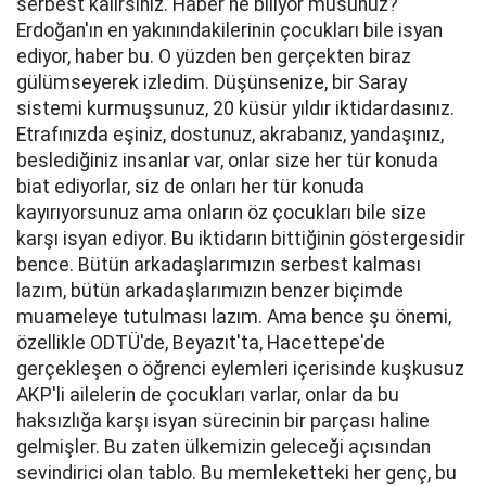
serbest kalırsınız. Haber ne biliyor musunuz?
Erdoğan'ın en yakınındakilerinin çocukları bile isyan
ediyor, haber bu. O yüzden ben gerçekten biraz
gülümseyerek izledim. Düşünsenize, bir Saray
sistemi kurmuşsunuz, 20 küsür yıldır iktidardasınız.
Etrafınızda eşiniz, dostunuz, akrabanız, yandaşınız,
beslediğiniz insanlar var, onlar size her tür konuda
biat ediyorlar, siz de onları her tür konuda
kayırıyorsunuz ama onların öz çocukları bile size
karşı isyan ediyor. Bu iktidarın bittiğinin göstergesidir
bence. Bütün arkadaşlarımızın serbest kalması
lazım, bütün arkadaşlarımızın benzer biçimde
muameleye tutulması lazım. Ama bence şu önemi,
özellikle ODTÜ'de, Beyazıt'ta, Hacettepe'de
gerçekleşen o öğrenci eylemleri içerisinde kuşkusuz
AKP'li ailelerin de çocukları varlar, onlar da bu
haksızlığa karşı isyan sürecinin bir parçası haline
gelmişler. Bu zaten ülkemizin geleceği açısından
sevindirici olan tablo. Bu memleketteki her genç, bu