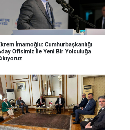
Ekrem İmamoğlu: Cumhurbaşkanlığı
day Ofisimiz İle Yeni Bir Yolculuğa
Çıkıyoruz