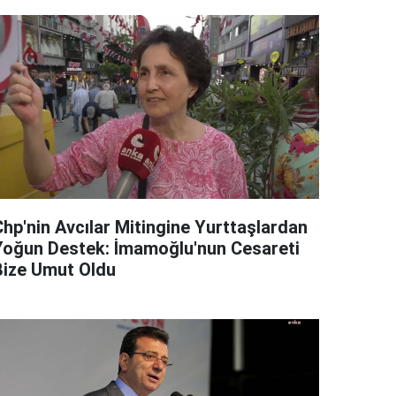
Chp'nin Avcılar Mitingine Yurttaşlardan
Yoğun Destek: İmamoğlu'nun Cesareti
Bize Umut Oldu