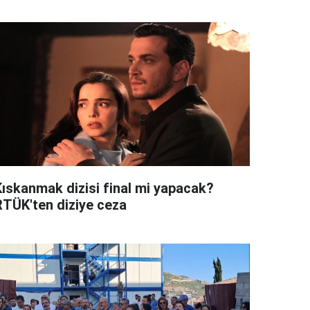
Kıskanmak dizisi final mi yapacak?
RTÜK'ten diziye ceza