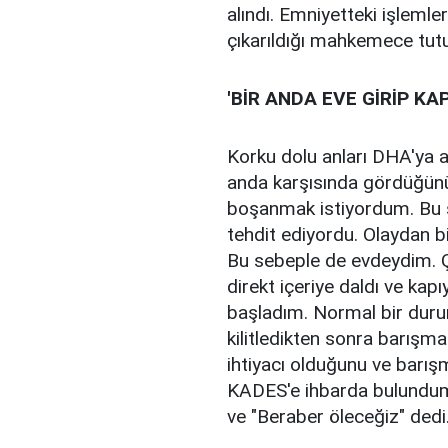
alındı. Emniyetteki işlemle
çıkarıldığı mahkemece tut
'BİR ANDA EVE GİRİP KAPI
Korku dolu anları DHA'ya an
anda karşısında gördüğünü b
boşanmak istiyordum. Bu sü
tehdit ediyordu. Olaydan
Bu sebeple de evdeydim. Ç
direkt içeriye daldı ve kapı
başladım. Normal bir durum
kilitledikten sonra barışma
ihtiyacı olduğunu ve barış
KADES'e ihbarda bulundum
ve "Beraber öleceğiz" dedi