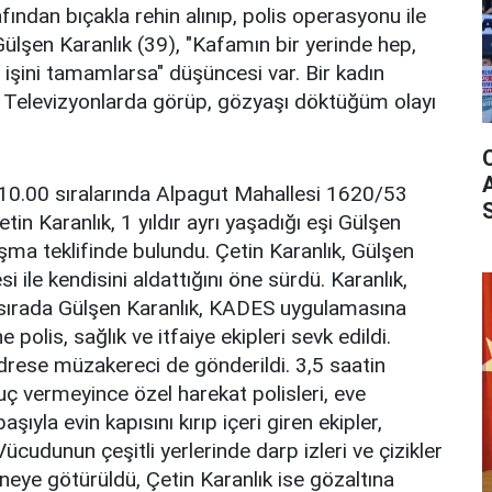
afından bıçakla rehin alınıp, polis operasyonu ile
Gülşen Karanlık (39), "Kafamın bir yerinde hep,
n işini tamamlarsa" düşüncesi var. Bir kadın
 Televizyonlarda görüp, gözyaşı döktüğüm olayı
0.00 sıralarında Alpagut Mahallesi 1620/53
in Karanlık, 1 yıldır ayrı yaşadığı eşi Gülşen
rışma teklifinde bulundu. Çetin Karanlık, Gülşen
si ile kendisini aldattığını öne sürdü. Karanlık,
Bu sırada Gülşen Karanlık, KADES uygulamasına
 polis, sağlık ve itfaiye ekipleri sevk edildi.
adrese müzakereci de gönderildi. 3,5 saatin
ç vermeyince özel harekat polisleri, eve
ıyla evin kapısını kırıp içeri giren ekipler,
Vücudunun çeşitli yerlerinde darp izleri ve çizikler
neye götürüldü, Çetin Karanlık ise gözaltına