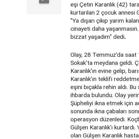
eşi Çetin Karanlık (42) tar
kurtarılan 2 çocuk annesi 
"Ya dışarı çıkıp yarım kala
cinayeti daha yaşanmasın.
bizzat yaşadım" dedi
.
Olay, 28 Temmuz'da saat 1
Sokak'ta meydana geldi. Çet
Karanlık'ın evine gelip, ba
Karanlık'ın teklifi reddetme
eşini bıçakla rehin aldı. 
ihbarda bulundu. Olay yerine
Şüpheliyi ikna etmek için 
sonunda ikna çabaları sonu
operasyon düzenledi. Koçbaş
Gülşen Karanlık'ı kurtardı. 
olan Gülşen Karanlık hasta