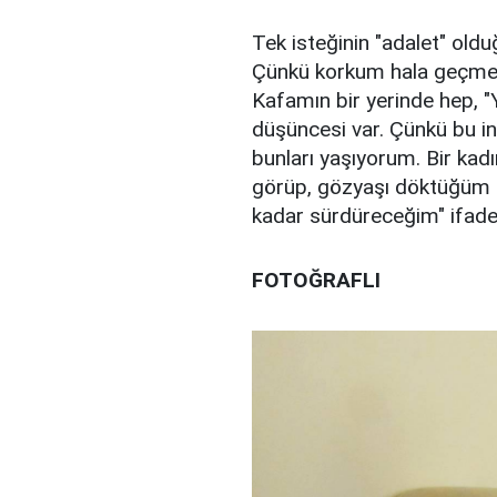
Tek isteğinin "adalet" old
Çünkü korkum hala geçmed
Kafamın bir yerinde hep, "Y
düşüncesi var. Çünkü bu in
bunları yaşıyorum. Bir kad
görüp, gözyaşı döktüğüm 
kadar sürdüreceğim" ifadel
FOTOĞRAFLI