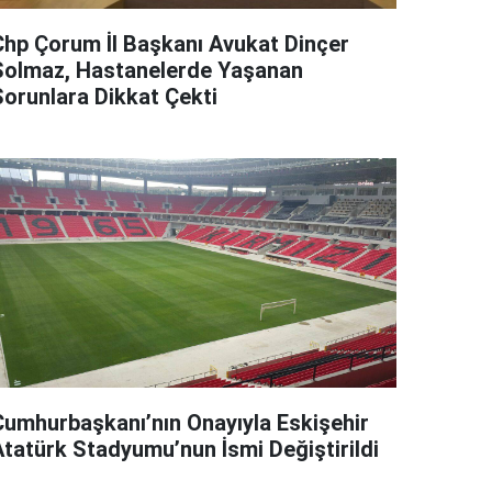
Chp Çorum İl Başkanı Avukat Dinçer
Solmaz, Hastanelerde Yaşanan
Sorunlara Dikkat Çekti
Cumhurbaşkanı’nın Onayıyla Eskişehir
Atatürk Stadyumu’nun İsmi Değiştirildi