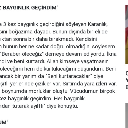
Z BAYGINLIK GEÇİRDİM'
 3 kez baygınlık geçirdiğini söyleyen Karanlık,
asını boğazıma dayadı. Bunun dışında bir eli de
ktan sonra bir daha bırakmadı. Kendisini
en bunun her ne kadar doğru olmadığını söylesem
 "Beraber öleceğiz" demeye devam ediyordu. İkna
irdi ve beni kurtardı. Allah kimseye yaşatmasın
 öleceğimi hem de kurtulacağımı düşündüm. Beni
ncak bir yanım da "Beni kurtaracaklar" diye
i yerlerinde çizikler var. Sırtımda yara izleri var.
in boynumda morluklar oluştu. Vücudumun birçok
 kez baygınlık geçirdim. Her baygınlık
dan tutarak ayılttı" diye konuştu
.
UM'