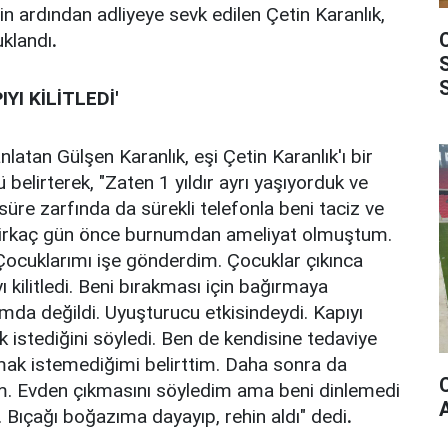
rin ardından adliyeye sevk edilen Çetin Karanlık,
uklandı
.
YI KİLİTLEDİ'
latan Gülşen Karanlık, eşi Çetin Karanlık'ı bir
elirterek, "Zaten 1 yıldır ayrı yaşıyorduk ve
re zarfında da sürekli telefonla beni taciz ve
 birkaç gün önce burnumdan ameliyat olmuştum.
ocuklarımı işe gönderdim. Çocuklar çıkınca
yı kilitledi. Beni bırakması için bağırmaya
da değildi. Uyuşturucu etkisindeydi. Kapıyı
k istediğini söyledi. Ben de kendisine tedaviye
mak istemediğimi belirttim. Daha sonra da
. Evden çıkmasını söyledim ama beni dinlemedi
. Bıçağı boğazıma dayayıp, rehin aldı" dedi
.