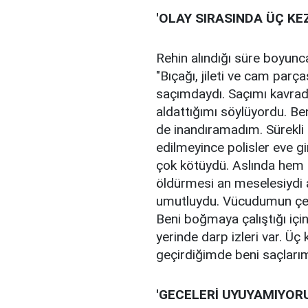
'OLAY SIRASINDA ÜÇ KE
Rehin alındığı süre boyunca
"Bıçağı, jileti ve cam parç
saçımdaydı. Saçımı kavradı
aldattığımı söylüyordu. B
de inandıramadım. Sürekli
edilmeyince polisler eve g
çok kötüydü. Aslında hem
öldürmesi an meselesiydi a
umutluydu. Vücudumun çeşitl
Beni boğmaya çalıştığı iç
yerinde darp izleri var. Üç
geçirdiğimde beni saçlarım
'GECELERİ UYUYAMIYOR