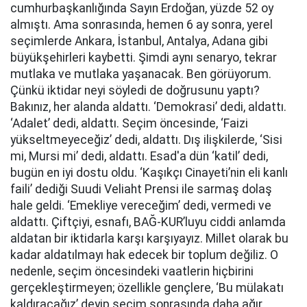
cumhurbaşkanlığında Sayın Erdoğan, yüzde 52 oy
almıştı. Ama sonrasında, hemen 6 ay sonra, yerel
seçimlerde Ankara, İstanbul, Antalya, Adana gibi
büyükşehirleri kaybetti. Şimdi aynı senaryo, tekrar
mutlaka ve mutlaka yaşanacak. Ben görüyorum.
Çünkü iktidar neyi söyledi de doğrusunu yaptı?
Bakınız, her alanda aldattı. ‘Demokrasi’ dedi, aldattı.
‘Adalet’ dedi, aldattı. Seçim öncesinde, ‘Faizi
yükseltmeyeceğiz’ dedi, aldattı. Dış ilişkilerde, ‘Sisi
mi, Mursi mi’ dedi, aldattı. Esad'a dün ‘katil’ dedi,
bugün en iyi dostu oldu. ‘Kaşıkçı Cinayeti’nin eli kanlı
faili’ dediği Suudi Veliaht Prensi ile sarmaş dolaş
hale geldi. ‘Emekliye vereceğim’ dedi, vermedi ve
aldattı. Çiftçiyi, esnafı, BAĞ-KUR’luyu ciddi anlamda
aldatan bir iktidarla karşı karşıyayız. Millet olarak bu
kadar aldatılmayı hak edecek bir toplum değiliz. O
nedenle, seçim öncesindeki vaatlerin hiçbirini
gerçekleştirmeyen; özellikle gençlere, ‘Bu mülakatı
kaldıracağız’ deyip seçim sonrasında daha ağır