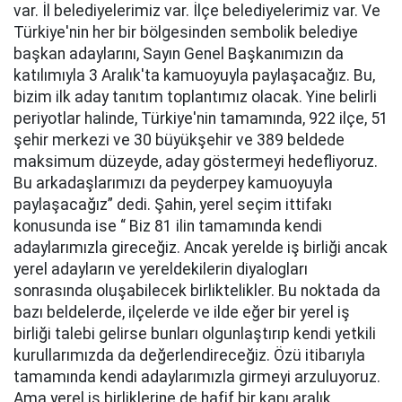
var. İl belediyelerimiz var. İlçe belediyelerimiz var. Ve
Türkiye'nin her bir bölgesinden sembolik belediye
başkan adaylarını, Sayın Genel Başkanımızın da
katılımıyla 3 Aralık'ta kamuoyuyla paylaşacağız. Bu,
bizim ilk aday tanıtım toplantımız olacak. Yine belirli
periyotlar halinde, Türkiye'nin tamamında, 922 ilçe, 51
şehir merkezi ve 30 büyükşehir ve 389 beldede
maksimum düzeyde, aday göstermeyi hedefliyoruz.
Bu arkadaşlarımızı da peyderpey kamuoyuyla
paylaşacağız” dedi. Şahin, yerel seçim ittifakı
konusunda ise “ Biz 81 ilin tamamında kendi
adaylarımızla gireceğiz. Ancak yerelde iş birliği ancak
yerel adayların ve yereldekilerin diyalogları
sonrasında oluşabilecek birliktelikler. Bu noktada da
bazı beldelerde, ilçelerde ve ilde eğer bir yerel iş
birliği talebi gelirse bunları olgunlaştırıp kendi yetkili
kurullarımızda da değerlendireceğiz. Özü itibarıyla
tamamında kendi adaylarımızla girmeyi arzuluyoruz.
Ama yerel iş birliklerine de hafif bir kapı aralık