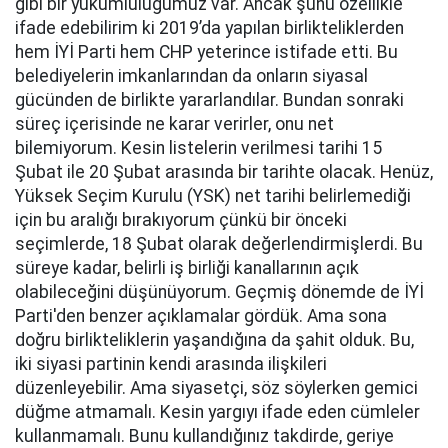
gibi bir yükümlülüğümüz var. Ancak şunu özellikle
ifade edebilirim ki 2019’da yapılan birlikteliklerden
hem İYİ Parti hem CHP yeterince istifade etti. Bu
belediyelerin imkanlarından da onların siyasal
gücünden de birlikte yararlandılar. Bundan sonraki
süreç içerisinde ne karar verirler, onu net
bilemiyorum. Kesin listelerin verilmesi tarihi 15
Şubat ile 20 Şubat arasında bir tarihte olacak. Henüz,
Yüksek Seçim Kurulu (YSK) net tarihi belirlemediği
için bu aralığı bırakıyorum çünkü bir önceki
seçimlerde, 18 Şubat olarak değerlendirmişlerdi. Bu
süreye kadar, belirli iş birliği kanallarının açık
olabileceğini düşünüyorum. Geçmiş dönemde de İYİ
Parti'den benzer açıklamalar gördük. Ama sona
doğru birlikteliklerin yaşandığına da şahit olduk. Bu,
iki siyasi partinin kendi arasında ilişkileri
düzenleyebilir. Ama siyasetçi, söz söylerken gemici
düğme atmamalı. Kesin yargıyı ifade eden cümleler
kullanmamalı. Bunu kullandığınız takdirde, geriye