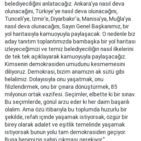
belediyeciliğini anlatacağız. Ankara'ya nasıl deva
olunacağını, Türkiye'ye nasıl deva olunacağını,
Tunceli’ye, İzmir'e, Diyarbakır'a, Manisa'ya, Muğla'ya
nasıl deva olunacağını, Sayın Genel Başkanımız, bir
yol haritasıyla kamuoyuyla paylaşacak. O nedenle biz
aday tanıtım toplantımızda bambaşka bir yol haritası
izleyeceğimizi ve temiz belediyeciliğin nasıl ilkelerini
de tek tek açıklayarak kamuoyuyla paylaşacağız.
Kimsenin demokrasiden umudunu kesmemesini
diliyoruz. Demokrasi, bizim anamızın ak sütü gibi
helalimiz. Dolayısıyla onu yaşatmak, onu
filizlendirmek, onu bir çınara dönüştürmek, 85
milyonun ortak vazifesi. Seçimler, elbette ki bir sınav.
Bu seçimlerde, gönül arzu eder ki her daim başarılı
olalım. Ama özü itibarıyla bu toplumda huzurlu bir
şekilde, refah içinde yaşamak istiyorsak, özgür bir
birey olarak adalet ve eşitlik temelinde yaşamak
istiyorsak bunun yolu tam demokrasiden geçiyor.
Buna hepimizin sahip çıkması gerekiyor.”