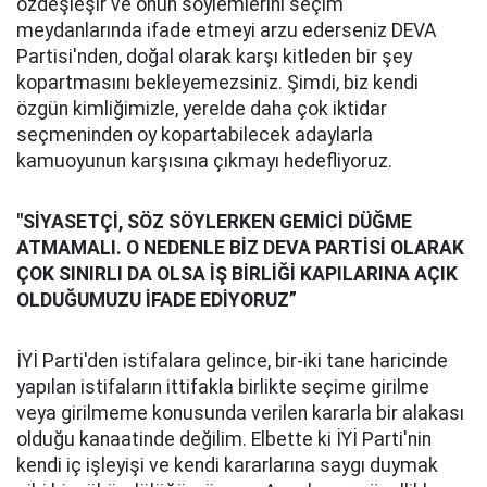
özdeşleşir ve onun söylemlerini seçim
meydanlarında ifade etmeyi arzu ederseniz DEVA
Partisi'nden, doğal olarak karşı kitleden bir şey
kopartmasını bekleyemezsiniz. Şimdi, biz kendi
özgün kimliğimizle, yerelde daha çok iktidar
seçmeninden oy kopartabilecek adaylarla
kamuoyunun karşısına çıkmayı hedefliyoruz.
"SİYASETÇİ, SÖZ SÖYLERKEN GEMİCİ DÜĞME
ATMAMALI. O NEDENLE BİZ DEVA PARTİSİ OLARAK
ÇOK SINIRLI DA OLSA İŞ BİRLİĞİ KAPILARINA AÇIK
OLDUĞUMUZU İFADE EDİYORUZ”
İYİ Parti'den istifalara gelince, bir-iki tane haricinde
yapılan istifaların ittifakla birlikte seçime girilme
veya girilmeme konusunda verilen kararla bir alakası
olduğu kanaatinde değilim. Elbette ki İYİ Parti'nin
kendi iç işleyişi ve kendi kararlarına saygı duymak