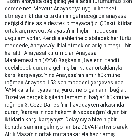
“Bizim anayasa değişikliğiyle alakalı tutumumuz son
derece net. Mevcut Anayasa’ya uygun hareket
etmeyen iktidar ortaklarının getireceği bir anayasa
değişikliğine asla destek olmayacağız. Çünkü iktidar
ortakları, mevcut Anayasa’nın hiçbir maddesini
uygulamıyorlar. Kendi aleyhlerine olabilecek her türlü
maddede, Anayasa’yı ihlal etmek onlar için meşru bir
hal aldı. Anayasal kurum olan Anayasa
Mahkemesi'nin (AYM) Başkanını, üyelerini tehdit
edebilecek duruma gelmiş bir iktidar ortaklarıyla
karşı karşıyayız. Yine Anayasa’nın amir hükmüne
rağmen Anayasa 153 son maddesi çerçevesinde;
‘AYM kararları, yasama, yürütme organlarını bağlar.
Tüzel ve gerçek kişilerin tamamını bağlar’ hükmüne
rağmen 3. Ceza Dairesi'nin havadayken arkasında
duran, ‘karaya inince hakemlik yapacağım’ diyen bir
iktidarla karşı karşıyayız. Dolayısıyla bize hiçbir
konuda samimi gelmiyorlar. Biz DEVA Partisi olarak
Altılı Masa’nın ortak mutabakatıyla hazırlamış