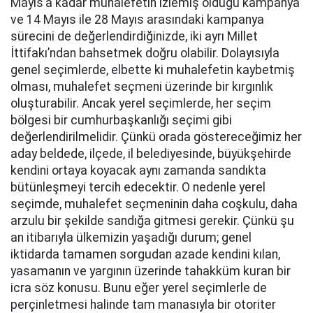
Mayıs’a kadar muhalefetin izlemiş olduğu kampanya
ve 14 Mayıs ile 28 Mayıs arasındaki kampanya
sürecini de değerlendirdiğinizde, iki ayrı Millet
İttifakı’ndan bahsetmek doğru olabilir. Dolayısıyla
genel seçimlerde, elbette ki muhalefetin kaybetmiş
olması, muhalefet seçmeni üzerinde bir kırgınlık
oluşturabilir. Ancak yerel seçimlerde, her seçim
bölgesi bir cumhurbaşkanlığı seçimi gibi
değerlendirilmelidir. Çünkü orada göstereceğimiz her
aday beldede, ilçede, il belediyesinde, büyükşehirde
kendini ortaya koyacak aynı zamanda sandıkta
bütünleşmeyi tercih edecektir. O nedenle yerel
seçimde, muhalefet seçmeninin daha coşkulu, daha
arzulu bir şekilde sandığa gitmesi gerekir. Çünkü şu
an itibarıyla ülkemizin yaşadığı durum; genel
iktidarda tamamen sorgudan azade kendini kılan,
yasamanın ve yargının üzerinde tahakküm kuran bir
icra söz konusu. Bunu eğer yerel seçimlerle de
perçinletmesi halinde tam manasıyla bir otoriter