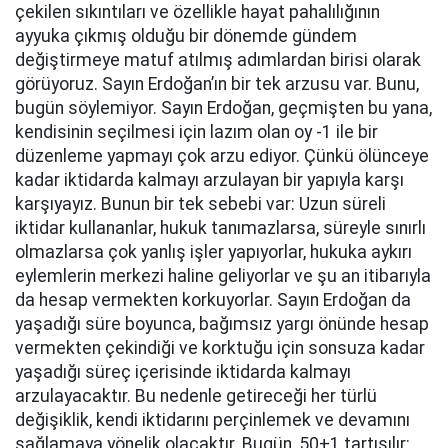
çekilen sıkıntıları ve özellikle hayat pahalılığının
ayyuka çıkmış olduğu bir dönemde gündem
değiştirmeye matuf atılmış adımlardan birisi olarak
görüyoruz. Sayın Erdoğan’ın bir tek arzusu var. Bunu,
bugün söylemiyor. Sayın Erdoğan, geçmişten bu yana,
kendisinin seçilmesi için lazım olan oy -1 ile bir
düzenleme yapmayı çok arzu ediyor. Çünkü ölünceye
kadar iktidarda kalmayı arzulayan bir yapıyla karşı
karşıyayız. Bunun bir tek sebebi var: Uzun süreli
iktidar kullananlar, hukuk tanımazlarsa, süreyle sınırlı
olmazlarsa çok yanlış işler yapıyorlar, hukuka aykırı
eylemlerin merkezi haline geliyorlar ve şu an itibarıyla
da hesap vermekten korkuyorlar. Sayın Erdoğan da
yaşadığı süre boyunca, bağımsız yargı önünde hesap
vermekten çekindiği ve korktuğu için sonsuza kadar
yaşadığı süreç içerisinde iktidarda kalmayı
arzulayacaktır. Bu nedenle getireceği her türlü
değişiklik, kendi iktidarını perçinlemek ve devamını
sağlamaya yönelik olacaktır. Bugün, 50+1 tartışılır;