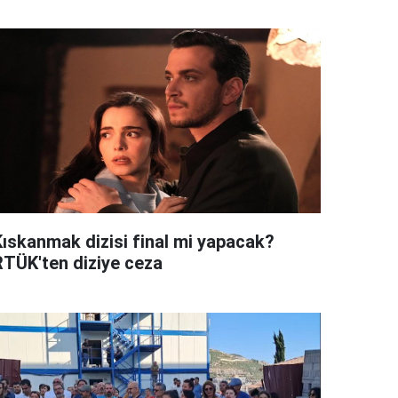
Kıskanmak dizisi final mi yapacak?
RTÜK'ten diziye ceza