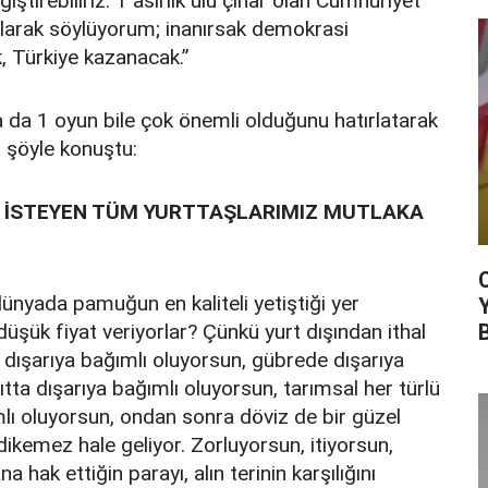
iştirebiliriz. 1 asırlık ulu çınar olan Cumhuriyet
i olarak söylüyorum; inanırsak demokrasi
, Türkiye kazanacak.”
da 1 oyun bile çok önemli olduğunu hatırlatarak
, şöyle konuştu:
R İSTEYEN TÜM YURTTAŞLARIMIZ MUTLAKA
dünyada pamuğun en kaliteli yetiştiği yer
ük fiyat veriyorlar? Çünkü yurt dışından ithal
a dışarıya bağımlı oluyorsun, gübrede dışarıya
tta dışarıya bağımlı oluyorsun, tarımsal her türlü
ı oluyorsun, ondan sonra döviz de bir güzel
dikemez hale geliyor. Zorluyorsun, itiyorsun,
a hak ettiğin parayı, alın terinin karşılığını