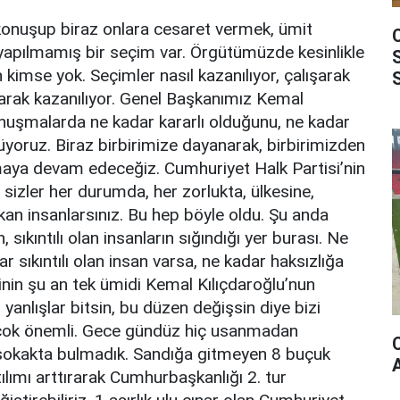
 konuşup biraz onlara cesaret vermek, ümit
apılmamış bir seçim var. Örgütümüzde kesinlikle
imse yok. Seçimler nasıl kazanılıyor, çalışarak
atarak kazanılıyor. Genel Başkanımız Kemal
onuşmalarda ne kadar kararlı olduğunu, ne kadar
yoruz. Biraz birbirimize dayanarak, birbirimizden
maya devam edeceğiz. Cumhuriyet Halk Partisi’nin
 sizler her durumda, her zorlukta, ülkesine,
ıkan insanlarsınız. Bu hep böyle oldu. Şu anda
sıkıntılı olan insanların sığındığı yer burası. Ne
r sıkıntılı olan insan varsa, ne kadar haksızlığa
nin şu an tek ümidi Kemal Kılıçdaroğlu’nun
anlışlar bitsin, bu düzen değişsin diye bizi
at çok önemli. Gece gündüz hiç usanmadan
ı sokakta bulmadık. Sandığa gitmeyen 8 buçuk
ılımı arttırarak Cumhurbaşkanlığı 2. tur