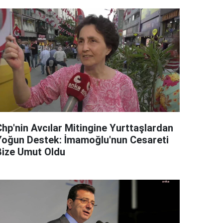
Chp'nin Avcılar Mitingine Yurttaşlardan
Yoğun Destek: İmamoğlu'nun Cesareti
Bize Umut Oldu