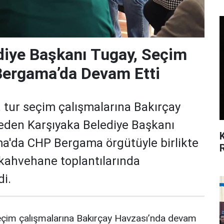
diye Başkanı Tugay, Seçim
Bergama’da Devam Etti
 tur seçim çalışmalarına Bakırçay
eden Karşıyaka Belediye Başkanı
a'da CHP Bergama örgütüyle birlikte
. kahvehane toplantılarında
i.
eçim çalışmalarına Bakırçay Havzası’nda devam