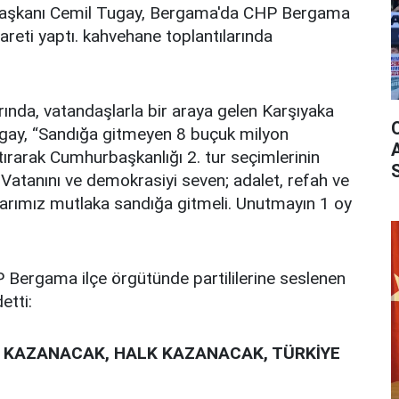
Başkanı Cemil Tugay, Bergama'da CHP Bergama
yareti yaptı. kahvehane toplantılarında
rında, vatandaşlarla bir araya gelen Karşıyaka
gay, “Sandığa gitmeyen 8 buçuk milyon
rtırarak Cumhurbaşkanlığı 2. tur seçimlerinin
.
Vatanını ve demokrasiyi seven; adalet, refah ve
larımız mutlaka sandığa gitmeli. Unutmayın 1 oy
ergama ilçe örgütünde partililerine seslenen
etti:
 KAZANACAK, HALK KAZANACAK, TÜRKİYE