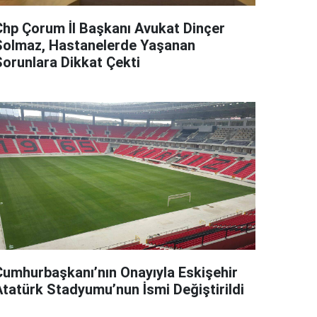
Chp Çorum İl Başkanı Avukat Dinçer
Solmaz, Hastanelerde Yaşanan
Sorunlara Dikkat Çekti
Cumhurbaşkanı’nın Onayıyla Eskişehir
Atatürk Stadyumu’nun İsmi Değiştirildi