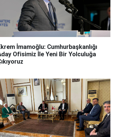
Ekrem İmamoğlu: Cumhurbaşkanlığı
day Ofisimiz İle Yeni Bir Yolculuğa
Çıkıyoruz