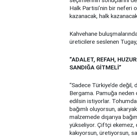
seçimlerinin sonuçlarını değ
Halk Partisi’nin bir nefer
kazanacak, halk kazanacak
Kahvehane buluşmalarında 
üreticilere seslenen Tugay
“ADALET, REFAH, HUZU
SANDIĞA GİTMELİ”
“Sadece Türkiye’de değil, 
Bergama. Pamuğa neden düş
edilsin istiyorlar. Tohumd
bağımlı oluyorsun, akaryakı
malzemede dışarıya bağıml
yükseliyor. Çiftçi ekemez, 
kakıyorsun, üretiyorsun, san