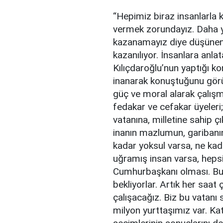
“Hepimiz biraz insanlarla
vermek zorundayız. Daha y
kazanamayız diye düşünen k
kazanılıyor. İnsanlara anl
Kılıçdaroğlu’nun yaptığı k
inanarak konuştuğunu görü
güç ve moral alarak çalış
fedakar ve cefakar üyeleri;
vatanına, milletine sahip ç
inanın mazlumun, garibanın, 
kadar yoksul varsa, ne kada
uğramış insan varsa, hepsi
Cumhurbaşkanı olması. Bu y
bekliyorlar. Artık her sa
çalışacağız. Biz bu vatan
milyon yurttaşımız var. Kat