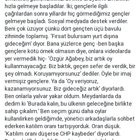
hızla gelmeye başladılar. İki; gençlerle ilgili
çağrılardan sonra yıllardır hiç görmediğimiz gençler
gelmeye başladı. Sosyal medyada destek verdiler.
Beni çok üzüyor çünkü dört gençten üçü bavulu
zihninde toplamış. ‘Fırsat bulursam yurt dışına
gideceğim’ diyor. Bana yüzlerce genç -ben başka
gençlere kötü örnek olmasın diye, onlara videolarda
yer vermedik hiç- ‘Özgür Ağabey, biz artık oy
kullanmayacağız. Biz bıktık, geçen sefer de verdik, bir
şey olmadı. Koruyamıyorsunuz’ dediler. Öyle bir imaj
vermişiz gençlere. Ya da ‘Oy veriyoruz,
kazanamıyorsunuz. Biz gideceğiz artık’ diyorlardı.
Ben onlarla yalvar yakar oldum. Meydanlarda da
dedim ki ‘Burada kalın, bu ülkenin geleceğine birlikte
sahip çıkalım.’ Ben seçim günü daha oylar
kullanılırken geldiğimde, yönetici arkadaşlarla sohbet
ederken katılım oranı tartışıyorduk. Oran düşük.
‘Katılım oranı düşerse CHP kaybeder’ diyorlardı.