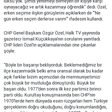
lüksü yok. Şimdi yenilmeyi bilmeyen bir kişiye karşı
oynayacağız ve artık kazanmayı öğrendik” dedi. Özel,
erken seçime ilişkin görüşlerini açıklarken de "'Ne
gün erken seçim derlerse varım'" ifadesini kullandı.
CHP Genel Başkanı Özgür Özel, Halk TV yayınında
gazeteci İsmail Küçükkaya’nın sorularını yanıtladı.
CHP lideri Özel’in açıklamalarından öne çıkanlar
şöyle:
''Böyle bir başarıyı bekliyorduk. Beklemediğimiz bir
ilçe kazanmadık belki ama oransal olarak bu kadar
açık farklar bizim açımızdan da memnuniyetimizi
çok büyük bir mutluluğa dönüştürdü. Büyük bir
başarı oldu. 1977’den sonra ilk kez partimiz birinci
parti oldu. Kurultay konuşmasında ben CHP’nin
1970’lerde hem dünyada esen rüzgarları hem Türkiye
gerçeklerini doğru okuduğunu, doğru konumlandığını,