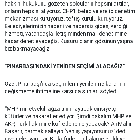
hakkını hukukunu gözeten solcuların hepsini attılar,
onların hepsini alıyoruz. CHP’li belediyelere iç denetim
mekanizması kuruyoruz, teftiş kurulu kuruyoruz.
Belediyelerimizin haberli ve habersiz giden, verdiği
hizmeti, vatandaşla iletişiminden mali denetimine
kadar denetleyeceğiz. Kusuru olanın gözünün yaşına
biz bakmayacağız.
"PINARBAŞI’NDAKİ YENİDEN SEÇİMİ ALACAĞIZ”
Özel, Pınarbaşı’nda seçimlerin yenilenme kararının
değişmeme ihtimaline karşı da şunları söyledi:
''MHP milletvekili ağza alınmayacak cinsiyetçi
küfürler ve hakaretler ediyor. Şimdi bakalım MHP ve
AKP, Türk hakimine küfredene ne yapacak? Ali Mahir
Başarır, parmak sallayıp ‘yanlış yapıyorsunuz’ dedi
diye neler yaptılar. Bu küfürler bir hakime edildi ve