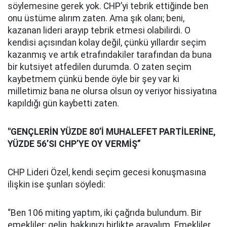
söylemesine gerek yok. CHP’yi tebrik ettiğinde ben
onu üstüme alırım zaten. Ama şık olanı; beni,
kazanan lideri arayıp tebrik etmesi olabilirdi. O
kendisi açısından kolay değil, çünkü yıllardır seçim
kazanmış ve artık etrafındakiler tarafından da buna
bir kutsiyet atfedilen durumda. O zaten seçim
kaybetmem çünkü bende öyle bir şey var ki
milletimiz bana ne olursa olsun oy veriyor hissiyatına
kapıldığı gün kaybetti zaten.
"GENÇLERİN YÜZDE 80’İ MUHALEFET PARTİLERİNE,
YÜZDE 56’SI CHP’YE OY VERMİŞ”
CHP Lideri Özel, kendi seçim gecesi konuşmasına
ilişkin ise şunları söyledi:
“Ben 106 miting yaptım, iki çağrıda bulundum. Bir
emekliler; gelin, hakkınızı birlikte arayalım. Emekliler