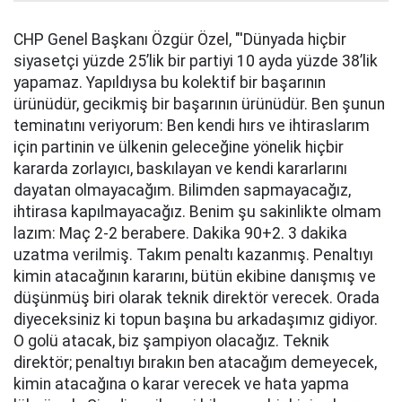
CHP Genel Başkanı Özgür Özel, "'Dünyada hiçbir
siyasetçi yüzde 25’lik bir partiyi 10 ayda yüzde 38’lik
yapamaz. Yapıldıysa bu kolektif bir başarının
ürünüdür, gecikmiş bir başarının ürünüdür. Ben şunun
teminatını veriyorum: Ben kendi hırs ve ihtiraslarım
için partinin ve ülkenin geleceğine yönelik hiçbir
kararda zorlayıcı, baskılayan ve kendi kararlarını
dayatan olmayacağım. Bilimden sapmayacağız,
ihtirasa kapılmayacağız. Benim şu sakinlikte olmam
lazım: Maç 2-2 berabere. Dakika 90+2. 3 dakika
uzatma verilmiş. Takım penaltı kazanmış. Penaltıyı
kimin atacağının kararını, bütün ekibine danışmış ve
düşünmüş biri olarak teknik direktör verecek. Orada
diyeceksiniz ki topun başına bu arkadaşımız gidiyor.
O golü atacak, biz şampiyon olacağız. Teknik
direktör; penaltıyı bırakın ben atacağım demeyecek,
kimin atacağına o karar verecek ve hata yapma