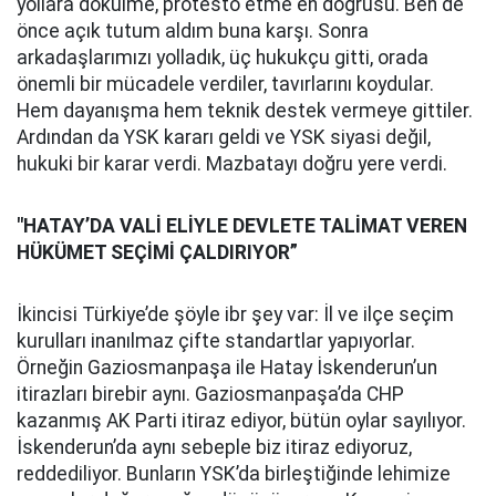
yollara dökülme, protesto etme en doğrusu. Ben de
önce açık tutum aldım buna karşı. Sonra
arkadaşlarımızı yolladık, üç hukukçu gitti, orada
önemli bir mücadele verdiler, tavırlarını koydular.
Hem dayanışma hem teknik destek vermeye gittiler.
Ardından da YSK kararı geldi ve YSK siyasi değil,
hukuki bir karar verdi. Mazbatayı doğru yere verdi.
"HATAY’DA VALİ ELİYLE DEVLETE TALİMAT VEREN
HÜKÜMET SEÇİMİ ÇALDIRIYOR”
İkincisi Türkiye’de şöyle ibr şey var: İl ve ilçe seçim
kurulları inanılmaz çifte standartlar yapıyorlar.
Örneğin Gaziosmanpaşa ile Hatay İskenderun’un
itirazları birebir aynı. Gaziosmanpaşa’da CHP
kazanmış AK Parti itiraz ediyor, bütün oylar sayılıyor.
İskenderun’da aynı sebeple biz itiraz ediyoruz,
reddediliyor. Bunların YSK’da birleştiğinde lehimize