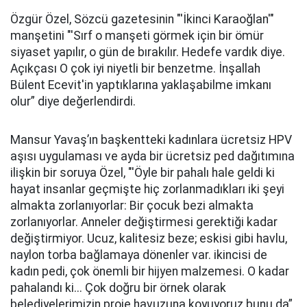
Özgür Özel, Sözcü gazetesinin "'İkinci Karaoğlan'"
manşetini "'Sırf o manşeti görmek için bir ömür
siyaset yapılır, o gün de bırakılır. Hedefe vardık diye.
Açıkçası O çok iyi niyetli bir benzetme. İnşallah
Bülent Ecevit'in yaptıklarına yaklaşabilme imkanı
olur” diye değerlendirdi.
Mansur Yavaş’ın başkentteki kadınlara ücretsiz HPV
aşısı uygulaması ve ayda bir ücretsiz ped dağıtımına
ilişkin bir soruya Özel, "'Öyle bir pahalı hale geldi ki
hayat insanlar geçmişte hiç zorlanmadıkları iki şeyi
almakta zorlanıyorlar: Bir çocuk bezi almakta
zorlanıyorlar. Anneler değiştirmesi gerektiği kadar
değiştirmiyor. Ucuz, kalitesiz beze; eskisi gibi havlu,
naylon torba bağlamaya dönenler var. ikincisi de
kadın pedi, çok önemli bir hijyen malzemesi. O kadar
pahalandı ki... Çok doğru bir örnek olarak
belediyelerimizin proje havuzuna koyuyoruz bunu da”