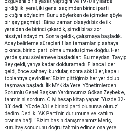
özgüvenli bir siyaset yaptığını ve 1970’li yıllarda
girdiği iki yerel, iki genel seçimden birinci parti
çıktığını söyledim. Bunu söylerken de içimden şöyle
bir şey geçmişti: Biraz zaman olsaydı biz de ilk
yerelden de birinci çıkardık, şimdi biraz zor
hissiyatındaydım. Sonra geldik, çalışmaya başladık.
Aday belirleme süreçleri filan tamamlanıp sahaya
çıkınca, birinci parti olma umudu içime doğdu. Her
yerde şunu söylemeye başladılar: ‘Bu meydanı Tayyip
Bey geldi, yarıya kadar dolduramadı. Filanca lider
geldi, önce sahneyi kurdular, sonra söktüler, kapalı
toplantıya çevirdiler.’ Bizim gittiğimiz her yer dolup
taşmaya başladı. İlk MYK’da Yerel Yönetimlerden
Sorumlu Genel Başkan Yardımcımız Gökan Zeybek’e,
tahminini sordum. O iyi hesap kitap yapar. ‘Yüzde 32-
33’ dedi. ‘Yüzde 33 ile birinci parti olunursa oluruz’
dedim. Dedi ki ‘AK Parti’nin durumuna ve katılım
oranına bağlı.’ Bizim basın danışmanımız Meriç,
kurultay sonucunu doğru tahmin edince ona yerel