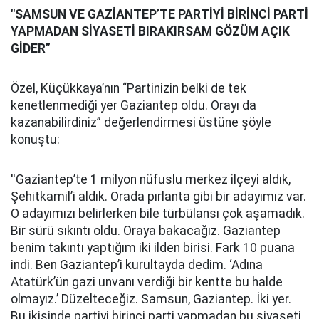
"SAMSUN VE GAZİANTEP’TE PARTİYİ BİRİNCİ PARTİ
YAPMADAN SİYASETİ BIRAKIRSAM GÖZÜM AÇIK
GİDER”
Özel, Küçükkaya’nın “Partinizin belki de tek
kenetlenmediği yer Gaziantep oldu. Orayı da
kazanabilirdiniz” değerlendirmesi üstüne şöyle
konuştu:
''Gaziantep’te 1 milyon nüfuslu merkez ilçeyi aldık,
Şehitkamil’i aldık. Orada pırlanta gibi bir adayımız var.
O adayımızı belirlerken bile türbülansı çok aşamadık.
Bir sürü sıkıntı oldu. Oraya bakacağız. Gaziantep
benim takıntı yaptığım iki ilden birisi. Fark 10 puana
indi. Ben Gaziantep’i kurultayda dedim. ‘Adına
Atatürk’ün gazi unvanı verdiği bir kentte bu halde
olmayız.’ Düzelteceğiz. Samsun, Gaziantep. İki yer.
Bu ikisinde partiyi birinci parti yapmadan bu siyaseti