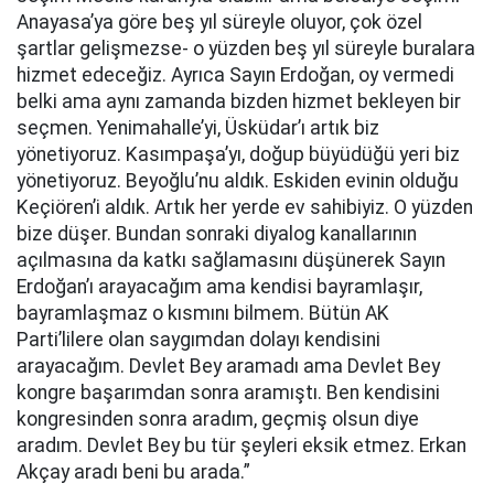
Anayasa’ya göre beş yıl süreyle oluyor, çok özel
şartlar gelişmezse- o yüzden beş yıl süreyle buralara
hizmet edeceğiz. Ayrıca Sayın Erdoğan, oy vermedi
belki ama aynı zamanda bizden hizmet bekleyen bir
seçmen. Yenimahalle’yi, Üsküdar’ı artık biz
yönetiyoruz. Kasımpaşa’yı, doğup büyüdüğü yeri biz
yönetiyoruz. Beyoğlu’nu aldık. Eskiden evinin olduğu
Keçiören’i aldık. Artık her yerde ev sahibiyiz. O yüzden
bize düşer. Bundan sonraki diyalog kanallarının
açılmasına da katkı sağlamasını düşünerek Sayın
Erdoğan’ı arayacağım ama kendisi bayramlaşır,
bayramlaşmaz o kısmını bilmem. Bütün AK
Parti’lilere olan saygımdan dolayı kendisini
arayacağım. Devlet Bey aramadı ama Devlet Bey
kongre başarımdan sonra aramıştı. Ben kendisini
kongresinden sonra aradım, geçmiş olsun diye
aradım. Devlet Bey bu tür şeyleri eksik etmez. Erkan
Akçay aradı beni bu arada.”