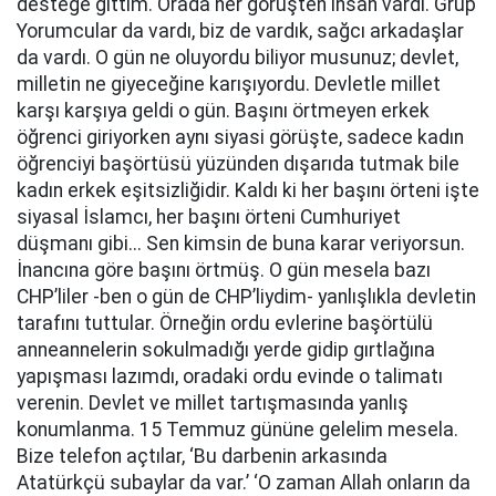
desteğe gittim. Orada her görüşten insan vardı. Grup
Yorumcular da vardı, biz de vardık, sağcı arkadaşlar
da vardı. O gün ne oluyordu biliyor musunuz; devlet,
milletin ne giyeceğine karışıyordu. Devletle millet
karşı karşıya geldi o gün. Başını örtmeyen erkek
öğrenci giriyorken aynı siyasi görüşte, sadece kadın
öğrenciyi başörtüsü yüzünden dışarıda tutmak bile
kadın erkek eşitsizliğidir. Kaldı ki her başını örteni işte
siyasal İslamcı, her başını örteni Cumhuriyet
düşmanı gibi... Sen kimsin de buna karar veriyorsun.
İnancına göre başını örtmüş. O gün mesela bazı
CHP’liler -ben o gün de CHP’liydim- yanlışlıkla devletin
tarafını tuttular. Örneğin ordu evlerine başörtülü
anneannelerin sokulmadığı yerde gidip gırtlağına
yapışması lazımdı, oradaki ordu evinde o talimatı
verenin. Devlet ve millet tartışmasında yanlış
konumlanma. 15 Temmuz gününe gelelim mesela.
Bize telefon açtılar, ‘Bu darbenin arkasında
Atatürkçü subaylar da var.’ ‘O zaman Allah onların da