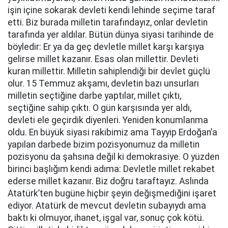
işin içine sokarak devleti kendi lehinde seçime taraf
etti. Biz burada milletin tarafındayız, onlar devletin
tarafında yer aldılar. Bütün dünya siyasi tarihinde de
böyledir: Er ya da geç devletle millet karşı karşıya
gelirse millet kazanır. Esas olan millettir. Devleti
kuran millettir. Milletin sahiplendiği bir devlet güçlü
olur. 15 Temmuz akşamı, devletin bazı unsurları
milletin seçtiğine darbe yaptılar, millet çıktı,
seçtiğine sahip çıktı. O gün karşısında yer aldı,
devleti ele geçirdik diyenleri. Yeniden konumlanma
oldu. En büyük siyasi rakibimiz ama Tayyip Erdoğan’a
yapılan darbede bizim pozisyonumuz da milletin
pozisyonu da şahsına değil ki demokrasiye. O yüzden
birinci başlığım kendi adıma: Devletle millet rekabet
ederse millet kazanır. Biz doğru taraftayız. Aslında
Atatürk’ten bugüne hiçbir şeyin değişmediğini işaret
ediyor. Atatürk de mevcut devletin subayıydı ama
baktı ki olmuyor, ihanet, işgal var, sonuç çok kötü.