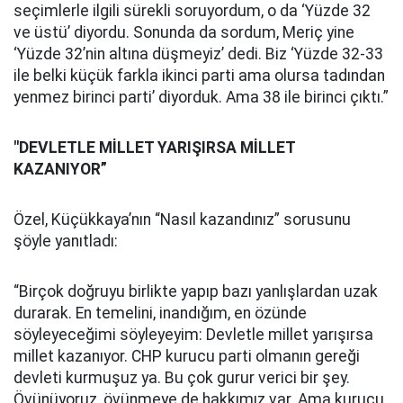
seçimlerle ilgili sürekli soruyordum, o da ‘Yüzde 32
ve üstü’ diyordu. Sonunda da sordum, Meriç yine
‘Yüzde 32’nin altına düşmeyiz’ dedi. Biz ‘Yüzde 32-33
ile belki küçük farkla ikinci parti ama olursa tadından
yenmez birinci parti’ diyorduk. Ama 38 ile birinci çıktı.”
"DEVLETLE MİLLET YARIŞIRSA MİLLET
KAZANIYOR”
Özel, Küçükkaya’nın “Nasıl kazandınız” sorusunu
şöyle yanıtladı:
“Birçok doğruyu birlikte yapıp bazı yanlışlardan uzak
durarak. En temelini, inandığım, en özünde
söyleyeceğimi söyleyeyim: Devletle millet yarışırsa
millet kazanıyor. CHP kurucu parti olmanın gereği
devleti kurmuşuz ya. Bu çok gurur verici bir şey.
Övünüyoruz, övünmeye de hakkımız var. Ama kurucu