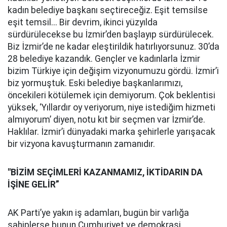
kadın belediye başkanı seçtireceğiz. Eşit temsilse
eşit temsil... Bir devrim, ikinci yüzyılda
sürdürülecekse bu İzmir’den başlayıp sürdürülecek.
Biz İzmir’de ne kadar eleştirildik hatırlıyorsunuz. 30’da
28 belediye kazandık. Gençler ve kadınlarla İzmir
bizim Türkiye için değişim vizyonumuzu gördü. İzmir’i
biz yormuştuk. Eski belediye başkanlarımızı,
öncekileri kötülemek için demiyorum. Çok beklentisi
yüksek, ‘Yıllardır oy veriyorum, niye istediğim hizmeti
almıyorum’ diyen, notu kıt bir seçmen var İzmir’de.
Haklılar. İzmir’i dünyadaki marka şehirlerle yarışacak
bir vizyona kavuşturmanın zamanıdır.
"BİZİM SEÇİMLERİ KAZANMAMIZ, İKTİDARIN DA
İŞİNE GELİR”
AK Parti’ye yakın iş adamları, bugün bir varlığa
sahiplerse bunun Cumhuriyet ve demokrasi