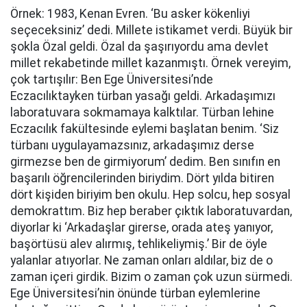
Örnek: 1983, Kenan Evren. ‘Bu asker kökenliyi
seçeceksiniz’ dedi. Millete istikamet verdi. Büyük bir
şokla Özal geldi. Özal da şaşırıyordu ama devlet
millet rekabetinde millet kazanmıştı. Örnek vereyim,
çok tartışılır: Ben Ege Üniversitesi’nde
Eczacılıktayken türban yasağı geldi. Arkadaşımızı
laboratuvara sokmamaya kalktılar. Türban lehine
Eczacılık fakültesinde eylemi başlatan benim. ‘Siz
türbanı uygulayamazsınız, arkadaşımız derse
girmezse ben de girmiyorum’ dedim. Ben sınıfın en
başarılı öğrencilerinden biriydim. Dört yılda bitiren
dört kişiden biriyim ben okulu. Hep solcu, hep sosyal
demokrattım. Biz hep beraber çıktık laboratuvardan,
diyorlar ki ‘Arkadaşlar girerse, orada ateş yanıyor,
başörtüsü alev alırmış, tehlikeliymiş.’ Bir de öyle
yalanlar atıyorlar. Ne zaman onları aldılar, biz de o
zaman içeri girdik. Bizim o zaman çok uzun sürmedi.
Ege Üniversitesi’nin önünde türban eylemlerine