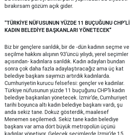
bırakırsam gözüm açık gider.
"TÜRKİYE NÜFUSUNUN YÜZDE 11
BUÇUĞUNU
CHP’Lİ
KADIN BELEDİYE BAŞKANLARI YÖNETECEK”
Biz bir gençlere sarıldık, bir de -dün kadının seçme ve
seçilme hakkını alışının 93’üncü yılıydı, yerel seçimler
açısından- kadınlara sarıldık. Kadın adayları bundan
sonra çok daha fazla adaylaştıracağız ama üç kat
belediye başkanı sayımızı artırdık kadınlarda.
Cumhuriyetin kurucu felsefesi: gençler ve kadınlar.
Türkiye nüfusunun yüzde 11 buçuğunu CHP’li kadın
belediye başkanları yönetecek. İzmir’de, Cumhuriyet
tarihi boyunca altı kadın belediye başkanı vardı, şu
anda sekiz tane. Dokuz gösterdik, maalesef
Menemen seçilemedi. Sekiz tane kadın belediye
başkanı var ama dört büyük metropolün üçünü
kadınlar yönetiyor. Gelecek seçimlerde İzmir’de 15