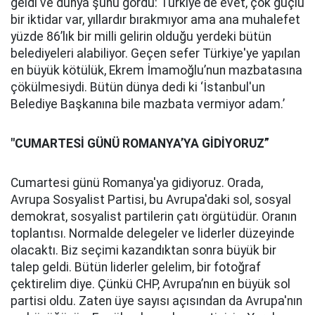
geldi ve dünya şunu gördü: Türkiye'de evet, çok güçlü
bir iktidar var, yıllardır bırakmıyor ama ana muhalefet
yüzde 86’lık bir milli gelirin olduğu yerdeki bütün
belediyeleri alabiliyor. Geçen sefer Türkiye'ye yapılan
en büyük kötülük, Ekrem İmamoğlu’nun mazbatasına
çökülmesiydi. Bütün dünya dedi ki ‘İstanbul'un
Belediye Başkanına bile mazbata vermiyor adam.’
"CUMARTESİ GÜNÜ ROMANYA’YA GİDİYORUZ”
Cumartesi günü Romanya'ya gidiyoruz. Orada,
Avrupa Sosyalist Partisi, bu Avrupa'daki sol, sosyal
demokrat, sosyalist partilerin çatı örgütüdür. Oranın
toplantısı. Normalde delegeler ve liderler düzeyinde
olacaktı. Biz seçimi kazandıktan sonra büyük bir
talep geldi. Bütün liderler gelelim, bir fotoğraf
çektirelim diye. Çünkü CHP, Avrupa’nın en büyük sol
partisi oldu. Zaten üye sayısı açısından da Avrupa'nın