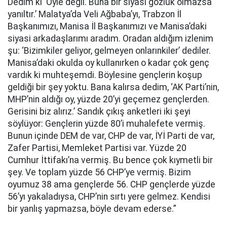
Dedim ki ‘Öyle değil. Buna bir siyasi gözlük olmazsa
yanıltır.’ Malatya’da Veli Ağbaba’yı, Trabzon İl
Başkanımızı, Manisa İl Başkanımızı ve Manisa’daki
siyasi arkadaşlarımı aradım. Oradan aldığım izlenim
şu: ‘Bizimkiler geliyor, gelmeyen onlarınkiler’ dediler.
Manisa’daki okulda oy kullanırken o kadar çok genç
vardık ki muhteşemdi. Böylesine gençlerin koşup
geldiği bir şey yoktu. Bana kalırsa dedim, ‘AK Parti’nin,
MHP’nin aldığı oy, yüzde 20’yi geçemez gençlerden.
Gerisini biz alırız.’ Sandık çıkış anketleri iki şeyi
söylüyor: Gençlerin yüzde 80’i muhalefete vermiş.
Bunun içinde DEM de var, CHP de var, İYİ Parti de var,
Zafer Partisi, Memleket Partisi var. Yüzde 20
Cumhur İttifakı’na vermiş. Bu bence çok kıymetli bir
şey. Ve toplam yüzde 56 CHP’ye vermiş. Bizim
oyumuz 38 ama gençlerde 56. CHP gençlerde yüzde
56’yı yakaladıysa, CHP’nin sırtı yere gelmez. Kendisi
bir yanlış yapmazsa, böyle devam ederse.”