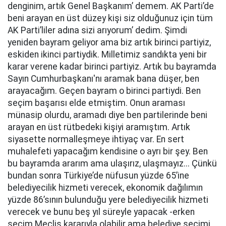
denginim, artık Genel Başkanım’ demem. AK Parti’de
beni arayan en üst düzey kişi siz olduğunuz için tüm
AK Parti’liler adına sizi arıyorum’ dedim. Şimdi
yeniden bayram geliyor ama biz artık birinci partiyiz,
eskiden ikinci partiydik. Milletimiz sandıkta yeni bir
karar verene kadar birinci partiyiz. Artık bu bayramda
Sayın Cumhurbaşkanı'nı aramak bana düşer, ben
arayacağım. Geçen bayram o birinci partiydi. Ben
seçim başarısı elde etmiştim. Onun araması
münasip olurdu, aramadı diye ben partilerinde beni
arayan en üst rütbedeki kişiyi aramıştım. Artık
siyasette normalleşmeye ihtiyaç var. En sert
muhalefeti yapacağım kendisine o ayrı bir şey. Ben
bu bayramda ararım ama ulaşırız, ulaşmayız... Çünkü
bundan sonra Türkiye’de nüfusun yüzde 65’ine
belediyecilik hizmeti verecek, ekonomik dağılımın
yüzde 86’sının bulunduğu yere belediyecilik hizmeti
verecek ve bunu beş yıl süreyle yapacak -erken
seçim Meclis kararıyla olabilir ama belediye seçimi