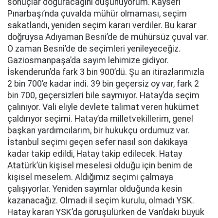
sonuçlar doğuracağını düşünüyorum. Kayseri
Pınarbaşı’nda çuvalda mühür olmaması, seçim
sakatlandı, yeniden seçim kararı verdiler. Bu karar
doğruysa Adıyaman Besni’de de mühürsüz çuval var.
O zaman Besni’de de seçimleri yenileyeceğiz.
Gaziosmanpaşa’da sayım lehimize gidiyor.
İskenderun’da fark 3 bin 900’dü. Şu an itirazlarımızla
2 bin 700’e kadar indi. 39 bin geçersiz oy var, fark 2
bin 700, geçersizleri bile saymıyor. Hatay’da seçim
çalınıyor. Vali eliyle devlete talimat veren hükümet
çaldırıyor seçimi. Hatay’da milletvekillerim, genel
başkan yardımcılarım, bir hukukçu ordumuz var.
İstanbul seçimi geçen sefer nasıl son dakikaya
kadar takip edildi, Hatay takip edilecek. Hatay
Atatürk’ün kişisel meselesi olduğu için benim de
kişisel meselem. Aldığımız seçimi çalmaya
çalışıyorlar. Yeniden sayımlar olduğunda kesin
kazanacağız. Olmadı il seçim kurulu, olmadı YSK.
Hatay kararı YSK’da görüşülürken de Van’daki büyük