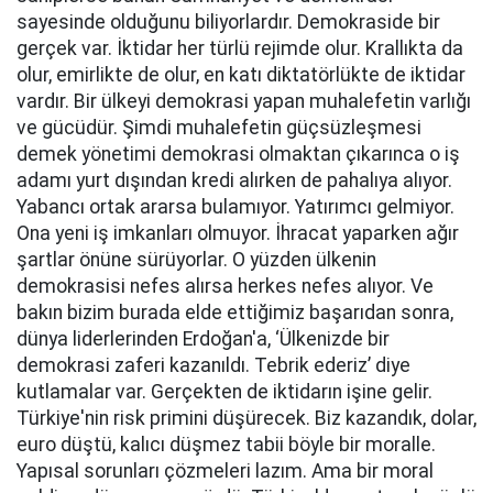
sayesinde olduğunu biliyorlardır. Demokraside bir
gerçek var. İktidar her türlü rejimde olur. Krallıkta da
olur, emirlikte de olur, en katı diktatörlükte de iktidar
vardır. Bir ülkeyi demokrasi yapan muhalefetin varlığı
ve gücüdür. Şimdi muhalefetin güçsüzleşmesi
demek yönetimi demokrasi olmaktan çıkarınca o iş
adamı yurt dışından kredi alırken de pahalıya alıyor.
Yabancı ortak ararsa bulamıyor. Yatırımcı gelmiyor.
Ona yeni iş imkanları olmuyor. İhracat yaparken ağır
şartlar önüne sürüyorlar. O yüzden ülkenin
demokrasisi nefes alırsa herkes nefes alıyor. Ve
bakın bizim burada elde ettiğimiz başarıdan sonra,
dünya liderlerinden Erdoğan'a, ‘Ülkenizde bir
demokrasi zaferi kazanıldı. Tebrik ederiz’ diye
kutlamalar var. Gerçekten de iktidarın işine gelir.
Türkiye'nin risk primini düşürecek. Biz kazandık, dolar,
euro düştü, kalıcı düşmez tabii böyle bir moralle.
Yapısal sorunları çözmeleri lazım. Ama bir moral