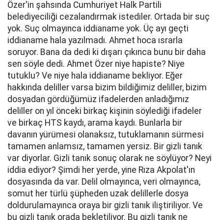
Özer'in şahsında Cumhuriyet Halk Partili
belediyeciliği cezalandırmak istediler. Ortada bir suç
yok. Suç olmayınca iddianame yok. Üç ayı geçti
iddianame hala yazılmadı. Ahmet hoca ısrarla
soruyor. Bana da dedi ki dışarı çıkınca bunu bir daha
sen söyle dedi. Ahmet Özer niye hapiste? Niye
tutuklu? Ve niye hala iddianame bekliyor. Eğer
hakkında deliller varsa bizim bildiğimiz deliller, bizim
dosyadan gördüğümüz ifadelerden anladığımız
deliller on yıl önceki birkaç kişinin söylediği ifadeler
ve birkaç HTS kaydı, arama kaydı. Bunlarla bir
davanın yürümesi olanaksız, tutuklamanın sürmesi
tamamen anlamsız, tamamen yersiz. Bir gizli tanık
var diyorlar. Gizli tanık sonuç olarak ne söylüyor? Neyi
iddia ediyor? Şimdi her yerde, yine Rıza Akpolat'ın
dosyasında da var. Delil olmayınca, veri olmayınca,
somut her türlü şüpheden uzak delillerle dosya
doldurulamayınca oraya bir gizli tanık iliştiriliyor. Ve
bu gizli tanık orada bekletiliyor. Bu gizli tanık ne