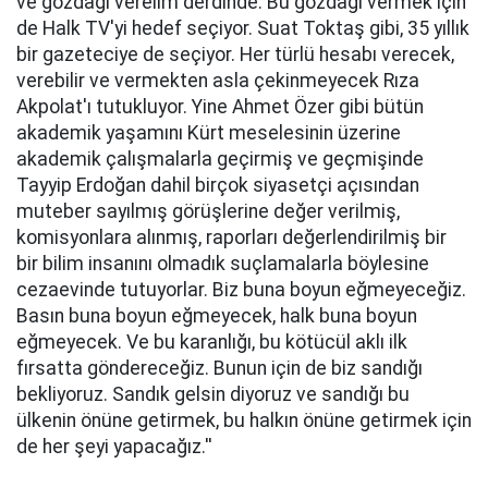
ve gözdağı verelim derdinde. Bu gözdağı vermek için
de Halk TV'yi hedef seçiyor. Suat Toktaş gibi, 35 yıllık
bir gazeteciye de seçiyor. Her türlü hesabı verecek,
verebilir ve vermekten asla çekinmeyecek Rıza
Akpolat'ı tutukluyor. Yine Ahmet Özer gibi bütün
akademik yaşamını Kürt meselesinin üzerine
akademik çalışmalarla geçirmiş ve geçmişinde
Tayyip Erdoğan dahil birçok siyasetçi açısından
muteber sayılmış görüşlerine değer verilmiş,
komisyonlara alınmış, raporları değerlendirilmiş bir
bir bilim insanını olmadık suçlamalarla böylesine
cezaevinde tutuyorlar. Biz buna boyun eğmeyeceğiz.
Basın buna boyun eğmeyecek, halk buna boyun
eğmeyecek. Ve bu karanlığı, bu kötücül aklı ilk
fırsatta göndereceğiz. Bunun için de biz sandığı
bekliyoruz. Sandık gelsin diyoruz ve sandığı bu
ülkenin önüne getirmek, bu halkın önüne getirmek için
de her şeyi yapacağız.''