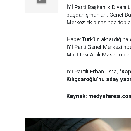
İYİ Parti Başkanlık Divanı ü
başdanışmanları, Genel Ba
Merkez ek binasında topland
HaberTürk'ün aktardığına 
İYİ Parti Genel Merkezi'nden
Mart'taki Altılı Masa topla
İYİ Partili Erhan Usta,
"Kap
Kılıçdaroğlu'nu aday yapm
Kaynak: medyafaresi.co