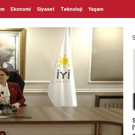
em
Ekonomi
Siyaset
Teknoloji
Yaşam
İ