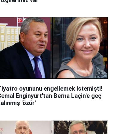
izgilerimiz var'
Tiyatro oyununu engellemek istemişti!
Cemal Enginyurt'tan Berna Laçin'e geç
alınmış 'özür'