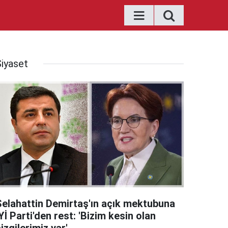
Siyaset
Selahattin Demirtaş'ın açık mektubuna
Yİ Parti'den rest: 'Bizim kesin olan