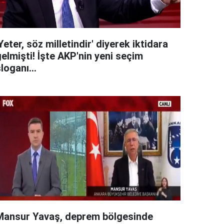
Yeter, söz milletindir' diyerek iktidara
elmişti! İşte AKP'nin yeni seçim
loganı...
Mansur Yavaş, deprem bölgesinde