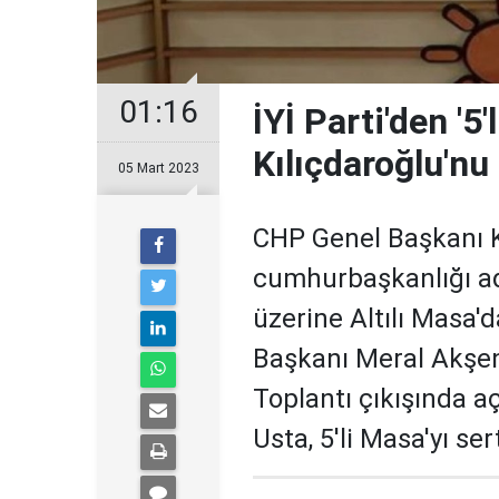
01:16
İYİ Parti'den '5'
Kılıçdaroğlu'n
05 Mart 2023
CHP Genel Başkanı K
cumhurbaşkanlığı a
üzerine Altılı Masa'd
Başkanı Meral Akşener
Toplantı çıkışında a
Usta, 5'li Masa'yı ser