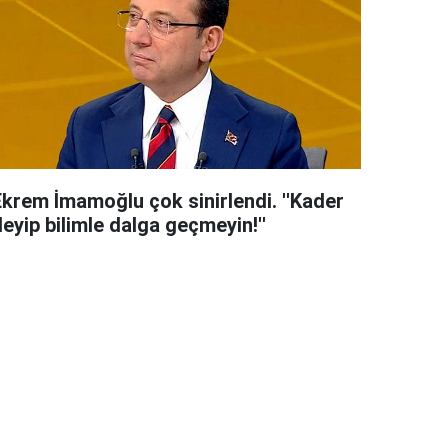
Ekrem İmamoğlu çok sinirlendi. ''Kader
eyip bilimle dalga geçmeyin!''