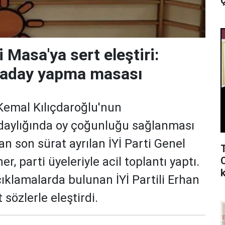
ç
li Masa'ya sert eleştiri:
u aday yapma masası
emal Kılıçdaroğlu'nun
daylığında oy çoğunluğu sağlanması
an son sürat ayrılan İYİ Parti Genel
, parti üyeleriyle acil toplantı yaptı.
k
çıklamalarda bulunan İYİ Partili Erhan
t sözlerle eleştirdi.