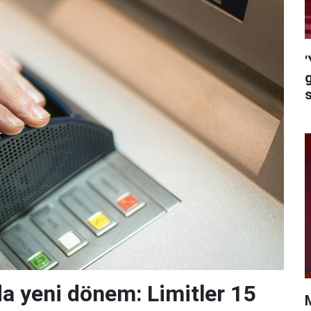
'
g
s
da yeni dönem: Limitler 15