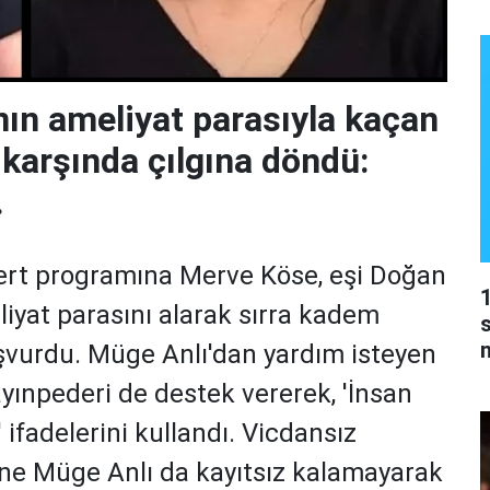
nın ameliyat parasıyla kaçan
karşında çılgına döndü:
.
Sert programına Merve Köse, eşi Doğan
liyat parasını alarak sırra kadem
s
aşvurdu. Müge Anlı'dan yardım isteyen
yınpederi de destek vererek, 'İnsan
' ifadelerini kullandı. Vicdansız
ne Müge Anlı da kayıtsız kalamayarak