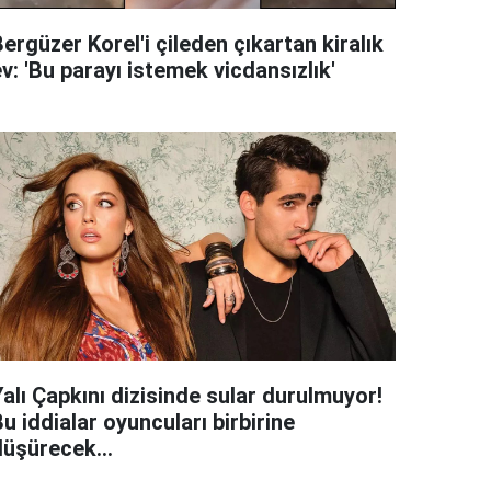
ergüzer Korel'i çileden çıkartan kiralık
v: 'Bu parayı istemek vicdansızlık'
alı Çapkını dizisinde sular durulmuyor!
u iddialar oyuncuları birbirine
düşürecek...