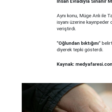
İnsan Evladıyla Sınanır M
Aynı konu, Müge Anlı ile Ta
isyanı üzerine kayınpeder 
veriştirdi.
"Oğlundan bıktığını"
belir
diyerek tepki gösterdi.
Kaynak: medyafaresi.co