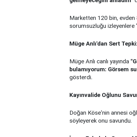
gelmeyeceğini anladım"
d
Marketten 120 bin, evden 
sorumsuzluğu izleyenlere 
Müge Anlı'dan Sert Tepk
Müge Anlı canlı yayında
"G
bulamıyorum: Görsem su
gösterdi.
Kayınvalide Oğlunu Sav
Doğan Köse'nin annesi oğl
söyleyerek onu savundu.