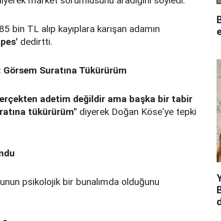
iyerek market sorumlusunu aradığını söyledi.
B
85 bin TL alıp kayıplara karışan adamın
e
'
pes'
dedirtti.
i: Görsem Suratına Tükürürüm
erçekten adetim değildir ama başka bir tabir
ratına tükürürüm"
diyerek Doğan Köse'ye tepki
undu
Y
unun psikolojik bir bunalımda olduğunu
B