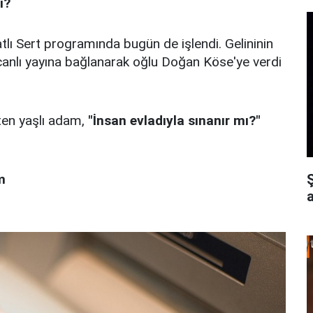
ı?
tlı Sert programında bugün de işlendi. Gelininin
canlı yayına bağlanarak oğlu Doğan Köse'ye verdi
ten yaşlı adam,
"İnsan evladıyla sınanır mı?"
m