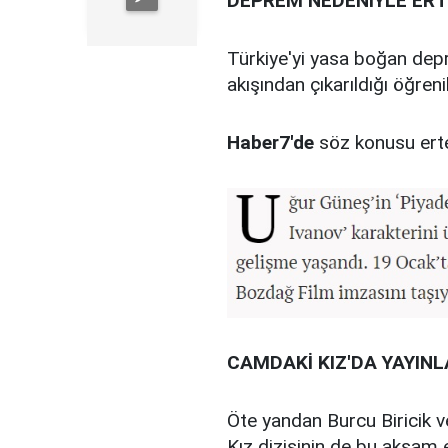
DEPREM NEDENİYLE ERT
Türkiye'yi yasa boğan depr
akışından çıkarıldığı öğrenil
Haber7'de
söz konusu ertel
CAMDAKİ KIZ'DA YAYI
Öte yandan Burcu Biricik v
Kız dizisinin de bu akşam 