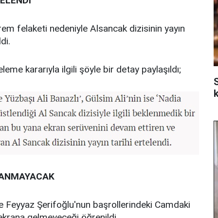
ELENDİ
em felaketi nedeniyle Alsancak dizisinin yayın
di.
eme kararıyla ilgili şöyle bir detay paylaşıldı;
k
NLANMAYACAK
e Feyyaz Şerifoğlu'nun başrollerindeki Camdaki
ekrana gelmeyeceği öğrenildi.