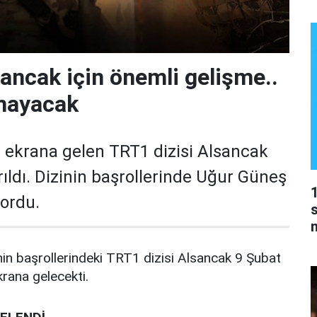
ancak için önemli gelişme..
lmayacak
ekrana gelen TRT1 dizisi Alsancak
rıldı. Dizinin başrollerinde Uğur Güneş
yordu.
s
in başrollerindeki TRT1 dizisi Alsancak 9 Şubat
ana gelecekti.