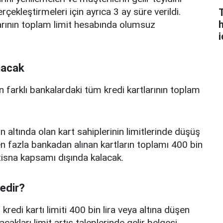
erçekleştirmeleri için ayrıca 3 ay süre verildi.
h
arının toplam limit hesabında olumsuz
i
nacak
n farklı bankalardaki tüm kredi kartlarının toplam
n altında olan kart sahiplerinin limitlerinde düşüş
 fazla bankadan alınan kartların toplamı 400 bin
istisna kapsamı dışında kalacak.
nedir?
edi kartı limiti 400 bin lira veya altına düşen
acakları limit artış taleplerinde gelir belgesi