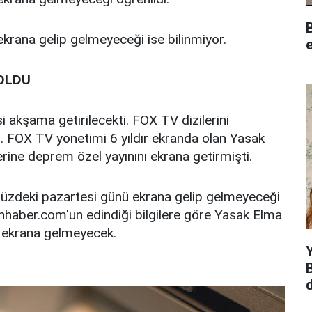
B
ekrana gelip gelmeyeceği ise bilinmiyor.
e
 OLDU
i akşama getirilecekti. FOX TV dizilerini
du. FOX TV yönetimi 6 yıldır ekranda olan Yasak
erine deprem özel yayınını ekrana getirmişti.
üzdeki pazartesi günü ekrana gelip gelmeyeceği
nhaber.com'un edindiği bilgilere göre Yasak Elma
a ekrana gelmeyecek.
Y
B