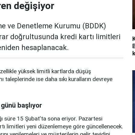
ren değişiyor
me ve Denetleme Kurumu (BDDK)
rar doğrultusunda kredi kartı limitleri
yeniden hesaplanacak.
k
zellikle yüksek limitli kartlarda düşüş
mı taleplerinde ise daha sıkı kuralların devreye
 günü başlıyor
ı süre 15 Şubat’ta sona eriyor. Pazartesi
rtı limitleri yeni düzenlemeye göre güncellenecek.
ını yenilemeleri ve müşterilerin gelir teyidini