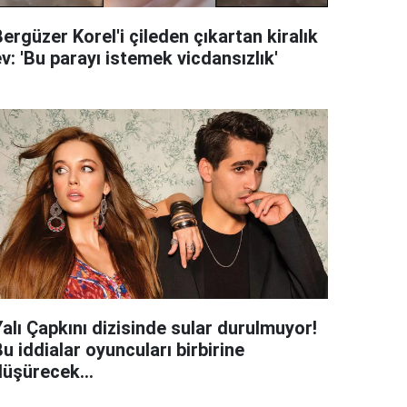
ergüzer Korel'i çileden çıkartan kiralık
v: 'Bu parayı istemek vicdansızlık'
alı Çapkını dizisinde sular durulmuyor!
u iddialar oyuncuları birbirine
düşürecek...