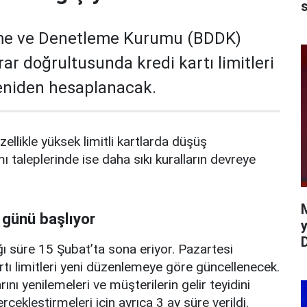
s
me ve Denetleme Kurumu (BDDK)
rar doğrultusunda kredi kartı limitleri
yeniden hesaplanacak.
zellikle yüksek limitli kartlarda düşüş
mı taleplerinde ise daha sıkı kuralların devreye
 günü başlıyor
y
ı süre 15 Şubat’ta sona eriyor. Pazartesi
rtı limitleri yeni düzenlemeye göre güncellenecek.
ını yenilemeleri ve müşterilerin gelir teyidini
erçekleştirmeleri için ayrıca 3 ay süre verildi.