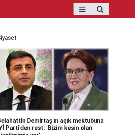
Siyaset
Selahattin Demirtaş'ın açık mektubuna
Yİ Parti'den rest: 'Bizim kesin olan