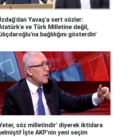
Özdağ'dan Yavaş'a sert sözler:
Atatürk'e ve Türk Milletine değil,
ılıçdaroğlu'na bağlılığını gösterdin'
Yeter, söz milletindir' diyerek iktidara
elmişti! İşte AKP'nin yeni seçim