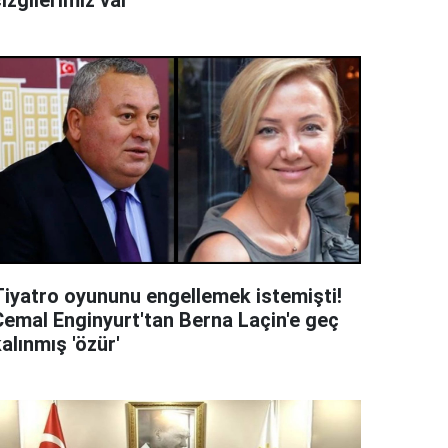
izgilerimiz var'
Tiyatro oyununu engellemek istemişti!
Cemal Enginyurt'tan Berna Laçin'e geç
alınmış 'özür'