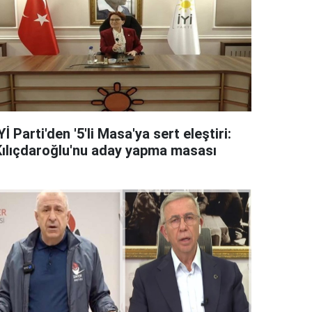
Yİ Parti'den '5'li Masa'ya sert eleştiri:
Kılıçdaroğlu'nu aday yapma masası