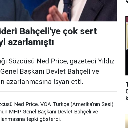
ç
deri Bahçeli'ye çok sert
yi azarlamıştı
ığı Sözcüsü Ned Price, gazeteci Yıldız
Genel Başkanı Devlet Bahçeli ve
n azarlanmasına isyan etti.
k
özcüsü Ned Price, VOA Türkçe (Amerika'nın Sesi)
u’nun MHP Genel Başkanı Devlet Bahçeli ve
rlanmasına tepki gösterdi.