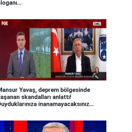
loganı...
Mansur Yavaş, deprem bölgesinde
aşanan skandalları anlattı!
Duyduklarınıza inanamayacaksınız...