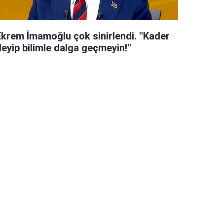
Ekrem İmamoğlu çok sinirlendi. ''Kader
eyip bilimle dalga geçmeyin!''