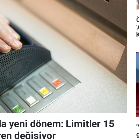
'
K
da yeni dönem: Limitler 15
'
ren değişiyor
g