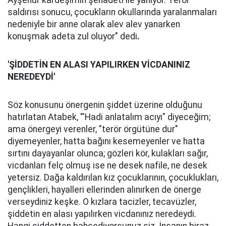
Ayşenur kardeşimin şehadeti ile yanıyor. Terör
saldırısı sonucu, çocukların okullarında yaralanmaları
nedeniyle bir anne olarak alev alev yanarken
konuşmak adeta zul oluyor" dedi
.
'ŞİDDETİN EN ALASI YAPILIRKEN VİCDANINIZ
NEREDEYDİ'
Söz konusunu önergenin şiddet üzerine olduğunu
hatırlatan Atabek, "'Hadi anlatalım acıyı" diyeceğim;
ama önergeyi verenler, "terör örgütüne dur"
diyemeyenler, hatta bağını kesemeyenler ve hatta
sırtını dayayanlar olunca; gözleri kör, kulakları sağır,
vicdanları felç olmuş ise ne desek nafile, ne desek
yetersiz. Dağa kaldırılan kız çocuklarının, çocuklukları,
gençlikleri, hayalleri ellerinden alınırken de önerge
verseydiniz keşke. O kızlara tacizler, tecavüzler,
şiddetin en alası yapılırken vicdanınız neredeydi.