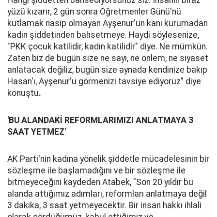
Hangi şiddetten bahsediyorsunuz siz. İnsanın biraz
yüzü kızarır, 2 gün sonra Öğretmenler Günü'nü
kutlamak nasip olmayan Ayşenur'un kanı kurumadan
kadın şiddetinden bahsetmeye. Haydi söylesenize,
"PKK çocuk katilidir, kadın katilidir" diye. Ne mümkün.
Zaten biz de bugün size ne sayı, ne önlem, ne siyaset
anlatacak değiliz, bugün size aynada kendinize bakıp
Hasan'ı, Ayşenur'u görmenizi tavsiye ediyoruz" diye
konuştu
.
'BU ALANDAKİ REFORMLARIMIZI ANLATMAYA 3
SAAT YETMEZ'
AK Parti'nin kadına yönelik şiddetle mücadelesinin bir
sözleşme ile başlamadığını ve bir sözleşme ile
bitmeyeceğini kaydeden Atabek, "Son 20 yıldır bu
alanda attığımız adımları, reformları anlatmaya değil
3 dakika, 3 saat yetmeyecektir. Bir insan hakkı ihlali