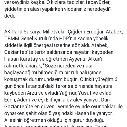
verseydiniz keşke. O kızlara tacizler, tecavüzler,
şiddetin en alası yapılırken vicdanınız neredeydi"
dedi
.
AK Parti Sakarya Milletvekili Çiğdem Erdoğan Atabek,
TBMM Genel Kurulu'nda HDP'nin kadına yönelik
şiddetle ilgili önergesi üzerine söz aldı. Atabek,
Gaziantep'te terör saldırısında hayatını kaybeden
Hasan Karataş ve öğretmen Ayşenur Alkan'ı
rahmetle anarak, "Söze nereden ve nasıl
başlayacağımı bilmediğim bir ruh hali içinde
konuşmak durumundayım bugün. Çünkü yüreğim 6
gün önce İstanbul'daki terör saldırısında hayatını
kaybeden Arzu ve evladı Yağmur, Yusuf ve evladı
Ecrin, Adem ve eşi Elif için alev alev yanıyor. Dün
Gaziantep'te en güvenli yerinde evinde oyuncakları ile
oynarken şehit olan 5 yaşındaki Hasan ile yanıyor.
Ailesinin öğretmen olduğu için gurur duyduğu