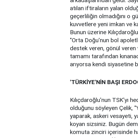
arkadaşlarından geldi. S
atılan iftiraların yalan old
geçerliliğin olmadığını o g
kuvvetlere yeni imkan ve ka
Bunun üzerine Kılıçdaroğ
"Orta Doğu'nun bol apoletl
destek veren, gönül veren 
tamamı tarafından kınanaca
arıyorsa kendi siyasetine 
'TÜRKİYE'NİN BAŞI ERDO
Kılıçdaroğlu'nun TSK'yı h
olduğunu söyleyen Çelik, "
yaparak, askeri vesayeti, y
koyan sizsiniz. Bugün demo
komuta zinciri içerisinde h