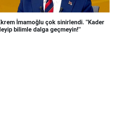
Ekrem İmamoğlu çok sinirlendi. ''Kader
eyip bilimle dalga geçmeyin!''