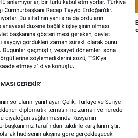
lü anlamıyorlar, bir türlü kabul etmiyorlar. Türkiye
aşı Cumhurbaşkanı Recep Tayyip Erdoğan'dır.
orlar. Bu sıfatının yanı sıra da orduların
 anayasal düzene bağlılık işleyişinin olması
d
evlet başkanına gösterilmesi gereken, devlet
i saygıyı gördükleri zaman sürekli olarak bunu
r. Bugünler geçmiştir, vesayet dönemleri sona
r örgütlerine söylemediklerini sözü, TSK'ya
saade etmeyiz" diye konuştu
.
MASI GEREKİR'
n sorularını yanıtlayan Çelik, Türkiye ve Suriye
eklenen diplomatik temasın ne zaman ve nerede
"Bu diyaloğun sağlanmasında Rusya'nın
başkanımız tarafından takdirle karşılanmıştır.
 olarak hadisenin akışına göre gerçekleşecek.