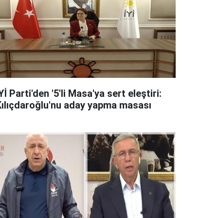
Yİ Parti'den '5'li Masa'ya sert eleştiri:
Kılıçdaroğlu'nu aday yapma masası