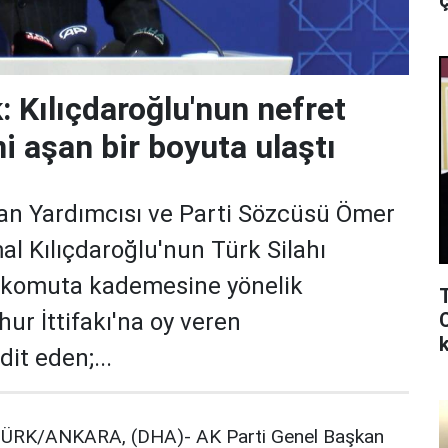
ç
k: Kılıçdaroğlu'nun nefret
ni aşan bir boyuta ulaştı
an Yardımcısı ve Parti Sözcüsü Ömer
al Kılıçdaroğlu'nun Türk Silahı
) komuta kademesine yönelik
mhur İttifakı'na oy veren
k
it eden;...
ÜRK/ANKARA, (DHA)- AK Parti Genel Başkan