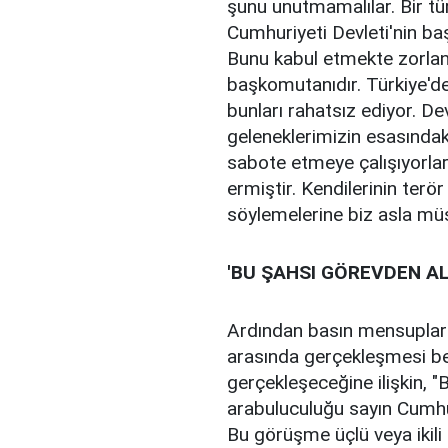
şunu unutmamalılar. Bir tür
Cumhuriyeti Devleti'nin b
Bunu kabul etmekte zorlanıy
başkomutanıdır. Türkiye'de
bunları rahatsız ediyor. D
geleneklerimizin esasındak
sabote etmeye çalışıyorla
ermiştir. Kendilerinin terö
söylemelerine biz asla mü
'BU ŞAHSI GÖREVDEN AL
Ardından basın mensuplarını
arasında gerçekleşmesi b
gerçekleşeceğine ilişkin, 
arabuluculuğu sayın Cumhur
Bu görüşme üçlü veya ikili