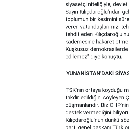
siyasetçi niteliğiyle, dev
Sayın Kılıçdaroğlu'ndan ge
toplumun bir kesimini süre
veren vatandaşlarımızı tehd
tehdit eden Kılıçdaroğlu'n
kademesine hakaret etme ş
Kuşkusuz demokrasilerde el
edilemez" diye konuştu
.
'YUNANİSTAN'DAKİ SİYA
TSK'nın ortaya koyduğu mü
takdir edildiğini söyleyen 
düşmanlarıdır. Biz CHP'nin
destek vermediğini biliyoru
Kılıçdaroğlu'nun dünkü sözl
parti genel başkanı Türk 