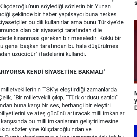
s
 Kılıçdaroğlu'nun söylediği sözlerin bir Yunan
ndiği şeklinde bir haber yapılsaydı buna herkes
siyasetçiler bu dili kullanırlar ama bunu Türkiye'de
munda olan bir siyasetçi tarafından dile
ddetle kınanması gereken bir meseledir. Köklü bir
 bu genel başkan tarafından bu hale düşürülmesi
ndan üzücüdür" ifadelerini kullandı
.
ARIYORSA KENDİ SİYASETİNE BAKMALI'
 milletvekillerinin TSK'yı eleştirdiği zamanlarda
lik, "Bir milletvekili çıkıp, "Türk ordusu satıldı"
y
dan buna karşı bir ses, herhangi bir eleştiri
liyetlerini ve ateş gücünü artıracak milli imkanlar
r karşısında bu milli imkanlarının geliştirilmesine
kıcı sözler yine Kılıçdaroğlu'ndan ve