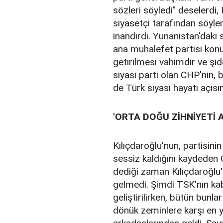
sözleri söyledi" deselerdi,
siyasetçi tarafından söyle
inandırdı. Yunanistan'daki 
ana muhalefet partisi konu
getirilmesi vahimdir ve şi
siyasi parti olan CHP'nin,
de Türk siyasi hayatı açısı
'ORTA DOĞU ZİHNİYETİ 
Kılıçdaroğlu'nun, partisinin
sessiz kaldığını kaydeden Çe
dediği zaman Kılıçdaroğlu'n
gelmedi. Şimdi TSK'nın kabi
geliştirilirken, bütün bunla
dönük zeminlere karşı en yı