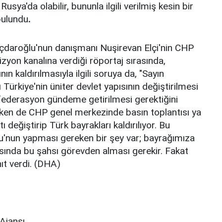
sya'da olabilir, bununla ilgili verilmiş kesin bir
bulundu
.
lıçdaroğlu'nun danışmanı Nuşirevan Elçi'nin CHP
zyon kanalına verdiği röportaj sırasında,
ın kaldırılmasıyla ilgili soruya da, "Sayın
Türkiye'nin üniter devlet yapısının değiştirilmesi
a federasyon gündeme getirilmesi gerektiğini
rken de CHP genel merkezinde basın toplantısı ya
 değiştirip Türk bayrakları kaldırılıyor. Bu
u'nun yapması gereken bir şey var; bayrağımıza
şısında bu şahsı görevden alması gerekir. Fakat
ıt verdi. (DHA)
Ajansı