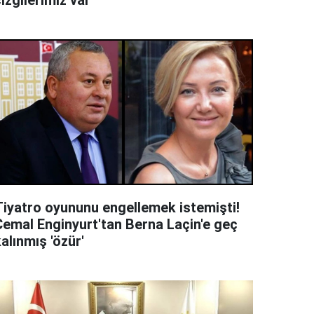
izgilerimiz var'
Tiyatro oyununu engellemek istemişti!
Cemal Enginyurt'tan Berna Laçin'e geç
alınmış 'özür'