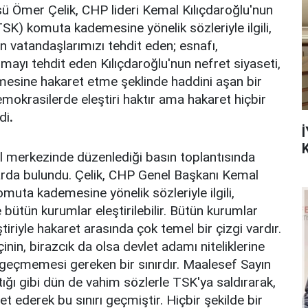
ü Ömer Çelik, CHP lideri Kemal Kılıçdaroğlu'nun
(TSK) komuta kademesine yönelik sözleriyle ilgili,
n vatandaşlarımızı tehdit eden; esnafı,
rmayı tehdit eden Kılıçdaroğlu'nun nefret siyaseti,
esine hakaret etme şeklinde haddini aşan bir
mokrasilerde eleştiri haktır ama hakaret hiçbir
di
.
İ
nel merkezinde düzenlediği basın toplantısında
arda bulundu. Çelik, CHP Genel Başkanı Kemal
muta kademesine yönelik sözleriyle ilgili,
ütün kurumlar eleştirilebilir. Bütün kurumlar
eştiriyle hakaret arasında çok temel bir çizgi vardır.
inin, birazcık da olsa devlet adamı niteliklerine
a geçmemesi gereken bir sınırdır. Maalesef Sayın
ığı gibi dün de vahim sözlerle TSK'ya saldırarak,
ederek bu sınırı geçmiştir. Hiçbir şekilde bir