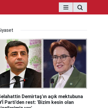
Siyaset
Selahattin Demirtaş'ın açık mektubuna
Yİ Parti'den rest: 'Bizim kesin olan