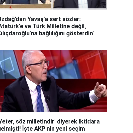
Özdağ'dan Yavaş'a sert sözler:
Atatürk'e ve Türk Milletine değil,
ılıçdaroğlu'na bağlılığını gösterdin'
Yeter, söz milletindir' diyerek iktidara
elmişti! İşte AKP'nin yeni seçim