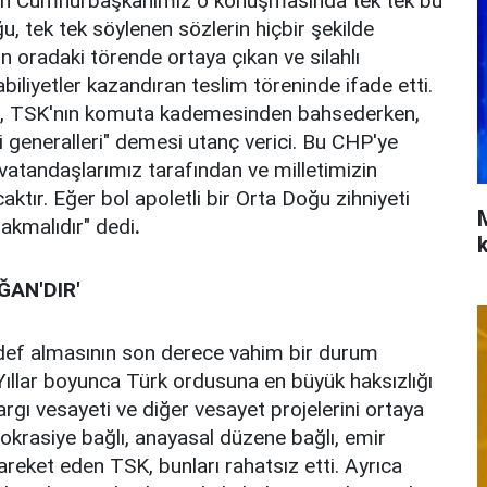
ayın Cumhurbaşkanımız o konuşmasında tek tek bu
uğu, tek tek söylenen sözlerin hiçbir şekilde
ün oradaki törende ortaya çıkan ve silahlı
biliyetler kazandıran teslim töreninde ifade etti.
lu, TSK'nın komuta kademesinden bahsederken,
i generalleri" demesi utanç verici. Bu CHP'ye
vatandaşlarımız tarafından ve milletimizin
ktır. Eğer bol apoletli bir Orta Doğu zihniyeti
bakmalıdır" dedi
.
ĞAN'DIR'
edef almasının son derece vahim bir durum
Yıllar boyunca Türk ordusuna en büyük haksızlığı
argı vesayeti ve diğer vesayet projelerini ortaya
krasiye bağlı, anayasal düzene bağlı, emir
areket eden TSK, bunları rahatsız etti. Ayrıca