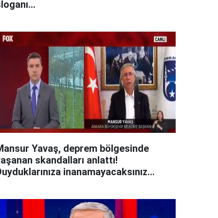
loganı...
Mansur Yavaş, deprem bölgesinde
aşanan skandalları anlattı!
Duyduklarınıza inanamayacaksınız...