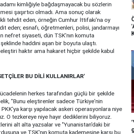
let adamı kimliğiyle bağdaşmayacak bu sözlerin
lmesi şaşırtıcı olmadı. Ama sonuç olarak
kli tehdit eden, örneğin Cumhur İttifakı'na oy
'
it eden; esnafı, öğretmenleri, polisi, jandarmayı
K
un nefret siyaseti, dün TSK'nın komuta
eklinde haddini aşan bir boyuta ulaştı.
eştiri haktır ama hakaret hiçbir şekilde kabul
SETÇİLER BU DİLİ KULLANIRLAR'
cadelenin herkes tarafından güçlü bir şekilde
Çelik, "Bunu eleştirenler sadece Türkiye'nin
 PKK'ya karşı yapılacak askeri operasyonlara niye
z. O tezkereye niye hayır dediklerini biliyoruz.
'
erini alt alta yazsalar ve "Yunanistan'daki bir
g
ordusuna ve TSK'nın komuta kademesine karşı bu