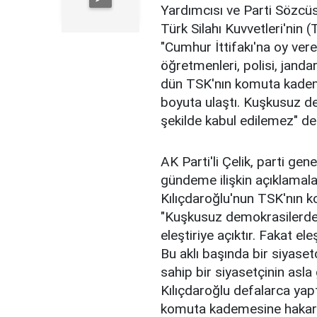
Yardımcısı ve Parti Sözcüs
Türk Silahı Kuvvetleri'nin 
"Cumhur İttifakı'na oy vere
öğretmenleri, polisi, janda
dün TSK'nın komuta kadem
boyuta ulaştı. Kuşkusuz de
şekilde kabul edilemez" de
AK Parti'li Çelik, parti ge
gündeme ilişkin açıklamal
Kılıçdaroğlu'nun TSK'nın ko
"Kuşkusuz demokrasilerde b
eleştiriye açıktır. Fakat el
Bu aklı başında bir siyasetç
sahip bir siyasetçinin asl
Kılıçdaroğlu defalarca yapt
komuta kademesine hakaret 