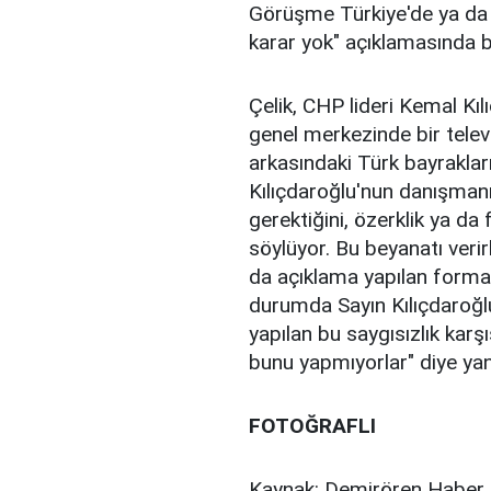
Görüşme Türkiye'de ya da Ru
karar yok" açıklamasında 
Çelik, CHP lideri Kemal Kı
genel merkezinde bir televi
arkasındaki Türk bayrakların
Kılıçdaroğlu'nun danışmanı 
gerektiğini, özerklik ya d
söylüyor. Bu beyanatı veri
da açıklama yapılan formatı
durumda Sayın Kılıçdaroğl
yapılan bu saygısızlık kar
bunu yapmıyorlar" diye yan
FOTOĞRAFLI
Kaynak: Demirören Haber 