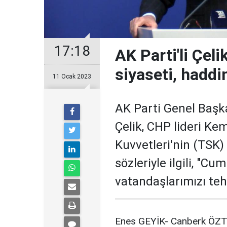
17:18
AK Parti'li Çeli
siyaseti, haddi
11 Ocak 2023
AK Parti Genel Başk
Çelik, CHP lideri Kem
Kuvvetleri'nin (TSK
sözleriyle ilgili, "Cu
vatandaşlarımızı tehd
Enes GEYİK- Canberk ÖZT