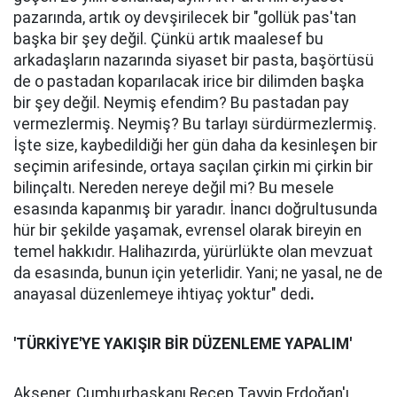
pazarında, artık oy devşirilecek bir "gollük pas'tan
başka bir şey değil. Çünkü artık maalesef bu
arkadaşların nazarında siyaset bir pasta, başörtüsü
de o pastadan koparılacak irice bir dilimden başka
bir şey değil. Neymiş efendim? Bu pastadan pay
vermezlermiş. Neymiş? Bu tarlayı sürdürmezlermiş.
İşte size, kaybedildiği her gün daha da kesinleşen bir
seçimin arifesinde, ortaya saçılan çirkin mi çirkin bir
bilinçaltı. Nereden nereye değil mi? Bu mesele
esasında kapanmış bir yaradır. İnancı doğrultusunda
hür bir şekilde yaşamak, evrensel olarak bireyin en
temel hakkıdır. Halihazırda, yürürlükte olan mevzuat
da esasında, bunun için yeterlidir. Yani; ne yasal, ne de
anayasal düzenlemeye ihtiyaç yoktur" dedi
.
'TÜRKİYE'YE YAKIŞIR BİR DÜZENLEME YAPALIM'
Akşener, Cumhurbaşkanı Recep Tayyip Erdoğan'ı