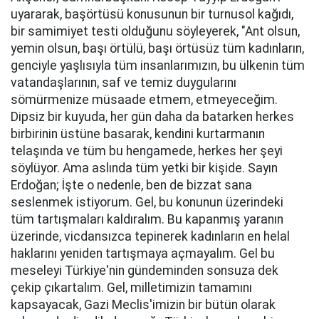
uyararak, başörtüsü konusunun bir turnusol kağıdı,
bir samimiyet testi olduğunu söyleyerek, "Ant olsun,
yemin olsun, başı örtülü, başı örtüsüz tüm kadınların,
genciyle yaşlısıyla tüm insanlarımızın, bu ülkenin tüm
vatandaşlarının, saf ve temiz duygularını
sömürmenize müsaade etmem, etmeyeceğim.
Dipsiz bir kuyuda, her gün daha da batarken herkes
birbirinin üstüne basarak, kendini kurtarmanın
telaşında ve tüm bu hengamede, herkes her şeyi
söylüyor. Ama aslında tüm yetki bir kişide. Sayın
Erdoğan; İşte o nedenle, ben de bizzat sana
seslenmek istiyorum. Gel, bu konunun üzerindeki
tüm tartışmaları kaldıralım. Bu kapanmış yaranın
üzerinde, vicdansızca tepinerek kadınların en helal
haklarını yeniden tartışmaya açmayalım. Gel bu
meseleyi Türkiye'nin gündeminden sonsuza dek
çekip çıkartalım. Gel, milletimizin tamamını
kapsayacak, Gazi Meclis'imizin bir bütün olarak