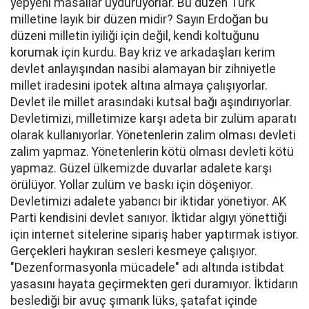
yepyeni masallar uyduruyorlar. Bu düzen Türk
milletine layık bir düzen midir? Sayın Erdoğan bu
düzeni milletin iyiliği için değil, kendi koltuğunu
korumak için kurdu. Bay kriz ve arkadaşları kerim
devlet anlayışından nasibi alamayan bir zihniyetle
millet iradesini ipotek altına almaya çalışıyorlar.
Devlet ile millet arasındaki kutsal bağı aşındırıyorlar.
Devletimizi, milletimize karşı adeta bir zulüm aparatı
olarak kullanıyorlar. Yönetenlerin zalim olması devleti
zalim yapmaz. Yönetenlerin kötü olması devleti kötü
yapmaz. Güzel ülkemizde duvarlar adalete karşı
örülüyor. Yollar zulüm ve baskı için döşeniyor.
Devletimizi adalete yabancı bir iktidar yönetiyor. AK
Parti kendisini devlet sanıyor. İktidar algıyı yönettiği
için internet sitelerine sipariş haber yaptırmak istiyor.
Gerçekleri haykıran sesleri kesmeye çalışıyor.
"Dezenformasyonla mücadele" adı altında istibdat
yasasını hayata geçirmekten geri duramıyor. İktidarın
beslediği bir avuç şımarık lüks, şatafat içinde