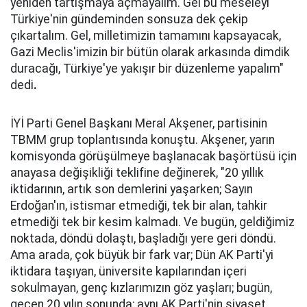
yeniden tartışmaya açmayalım. Gel bu meseleyi
Türkiye'nin gündeminden sonsuza dek çekip
çıkartalım. Gel, milletimizin tamamını kapsayacak,
Gazi Meclis'imizin bir bütün olarak arkasında dimdik
duracağı, Türkiye'ye yakışır bir düzenleme yapalım"
dedi
.
İYİ Parti Genel Başkanı Meral Akşener, partisinin
TBMM grup toplantısında konuştu. Akşener, yarın
komisyonda görüşülmeye başlanacak başörtüsü için
anayasa değişikliği teklifine değinerek, "20 yıllık
iktidarının, artık son demlerini yaşarken; Sayın
Erdoğan'ın, istismar etmediği, tek bir alan, tahkir
etmediği tek bir kesim kalmadı. Ve bugün, geldiğimiz
noktada, döndü dolaştı, başladığı yere geri döndü.
Ama arada, çok büyük bir fark var; Dün AK Parti'yi
iktidara taşıyan, üniversite kapılarından içeri
sokulmayan, genç kızlarımızın göz yaşları; bugün,
geçen 20 yılın sonunda; aynı AK Parti'nin siyaset