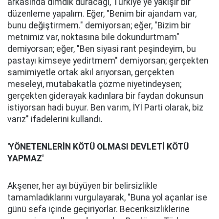
arkasında dimdik duracağı, Türkiye'ye yakışır bir
düzenleme yapalım. Eğer, "Benim bir ajandam var,
bunu değiştirmem." demiyorsan; eğer, "Bizim bir
metnimiz var, noktasına bile dokundurtmam"
demiyorsan; eğer, "Ben siyasi rant peşindeyim, bu
pastayı kimseye yedirtmem" demiyorsan; gerçekten
samimiyetle ortak akıl arıyorsan, gerçekten
meseleyi, mutabakatla çözme niyetindeysen;
gerçekten giderayak kadınlara bir faydan dokunsun
istiyorsan hadi buyur. Ben varım, İYİ Parti olarak, biz
varız" ifadelerini kullandı
.
'YÖNETENLERİN KÖTÜ OLMASI DEVLETİ KÖTÜ
YAPMAZ'
Akşener, her ayı büyüyen bir belirsizlikle
tamamladıklarını vurgulayarak, "Buna yol açanlar ise
günü sefa içinde geçiriyorlar. Beceriksizliklerine