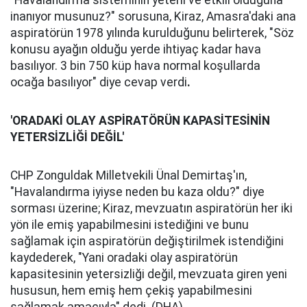
"Havalandırma sisteminin yeterli ve etkili olduğuna
inanıyor musunuz?" sorusuna, Kiraz, Amasra'daki ana
aspiratörün 1978 yılında kurulduğunu belirterek, "Söz
konusu ayağın olduğu yerde ihtiyaç kadar hava
basılıyor. 3 bin 750 küp hava normal koşullarda
ocağa basılıyor" diye cevap verdi
.
'ORADAKİ OLAY ASPİRATÖRÜN KAPASİTESİNİN
YETERSİZLİĞİ DEĞİL'
CHP Zonguldak Milletvekili Ünal Demirtaş'ın,
"Havalandırma iyiyse neden bu kaza oldu?" diye
sorması üzerine; Kiraz, mevzuatın aspiratörün her iki
yön ile emiş yapabilmesini istediğini ve bunu
sağlamak için aspiratörün değiştirilmek istendiğini
kaydederek, "Yani oradaki olay aspiratörün
kapasitesinin yetersizliği değil, mevzuata giren yeni
hususun, hem emiş hem çekiş yapabilmesini