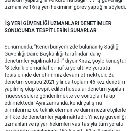
denetim yapıldığını ve kuruma bağlı 177 iş güvenliği
uzmanı ve 16 iş yeri hekiminin görev yaptığını söyledi
.
'İŞ YERİ GÜVENLİĞİ UZMANLARI DENETİMLER
SONUCUNDA TESPİTLERİNİ SUNARLAR'
Sunumunda, "Kendi bünyemizde bulunan İş Sağlığı
Güvenliği Daire Başkanlığı tarafından da iç
denetimler yapılmaktadır" diyen Kiraz, şöyle konuştu
:
"8 teknik elemanla her hafta yeraltı ve yerüstü
tesislerinde denetimimiz devam etmektedir. Bu
denetim sonucu 2021 yılında toplam 46 kez denetim
yapılmış olup tespit edilen hususlar denetim yapılan
müesseselere gönderilmekte ve sonuçları takip
edilmektedir. Aynı zamanda, kendi çalışma
birimlerimiz de teknik eleman ve daimi nezaretçilerle
birlikte de denetimler yapılmaktadır. Yine, iş güvenliği
uzmanları ve iş yeri hekimleri vasıtasıyla tüm yeraltı