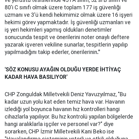
ve yerüstü tesislerinde 45'i A sınıfı, 52'si B sınıfı ve
80'i C sınıfı olmak üzere toplam 177 iş güvenliği
uzmanı ve 3'ü kendi hekimimiz olmak üzere 16 işyeri
hekimi görev yapmaktadır. İş güvenliği uzmanları ve
iş yeri hekimleri yapmış oldukları denetimler
sonucunda tespit ve önerilerini noter onaylı deftere
yazarak işveren vekiline sunarlar, tespitlerin yapılıp
yapılmadığını takip ederler, önerilerinin
."
'SÖZ KONUSU AYAĞIN OLDUĞU YERDE İHTİYAÇ
KADAR HAVA BASILIYOR'
CHP Zonguldak Milletvekili Deniz Yavuzyılmaz, "Bu
kadar uzun yolu kat eden temiz hava var. Havanın
izlediği yol boyunca havanın hız kontrolleri hangi
cihazlarla yapılıyor. Bu hız kontrolü yapılan bölgelerde
hangi aralıklarla işçiler ve personel var?" diye
sorarken, CHP İzmir Milletvekili Kani Beko ise