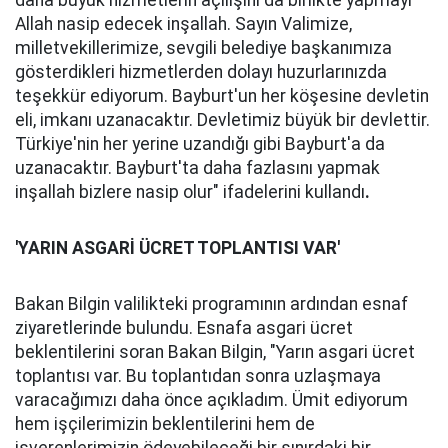
daha büyük hizmetlerin açılışını da birlikte yapmayı
Allah nasip edecek inşallah. Sayın Valimize,
milletvekillerimize, sevgili belediye başkanımıza
gösterdikleri hizmetlerden dolayı huzurlarınızda
teşekkür ediyorum. Bayburt'un her köşesine devletin
eli, imkanı uzanacaktır. Devletimiz büyük bir devlettir.
Türkiye'nin her yerine uzandığı gibi Bayburt'a da
uzanacaktır. Bayburt'ta daha fazlasını yapmak
inşallah bizlere nasip olur" ifadelerini kullandı
.
'YARIN ASGARİ ÜCRET TOPLANTISI VAR'
Bakan Bilgin valilikteki programının ardından esnaf
ziyaretlerinde bulundu. Esnafa asgari ücret
beklentilerini soran Bakan Bilgin, "Yarın asgari ücret
toplantısı var. Bu toplantıdan sonra uzlaşmaya
varacağımızı daha önce açıkladım. Ümit ediyorum
hem işçilerimizin beklentilerini hem de