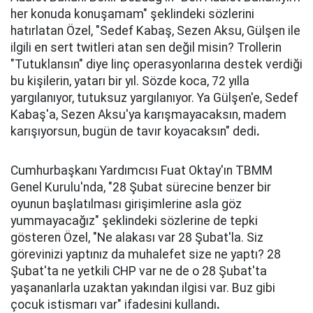
her konuda konuşamam" şeklindeki sözlerini
hatırlatan Özel, "Sedef Kabaş, Sezen Aksu, Gülşen ile
ilgili en sert twitleri atan sen değil misin? Trollerin
"Tutuklansın" diye linç operasyonlarına destek verdiği
bu kişilerin, yatarı bir yıl. Sözde koca, 72 yılla
yargılanıyor, tutuksuz yargılanıyor. Ya Gülşen'e, Sedef
Kabaş'a, Sezen Aksu'ya karışmayacaksın, madem
karışıyorsun, bugün de tavır koyacaksın" dedi
.
Cumhurbaşkanı Yardımcısı Fuat Oktay'ın TBMM
Genel Kurulu'nda, "28 Şubat sürecine benzer bir
oyunun başlatılması girişimlerine asla göz
yummayacağız" şeklindeki sözlerine de tepki
gösteren Özel, "Ne alakası var 28 Şubat'la. Siz
görevinizi yaptınız da muhalefet size ne yaptı? 28
Şubat'ta ne yetkili CHP var ne de o 28 Şubat'ta
yaşananlarla uzaktan yakından ilgisi var. Buz gibi
çocuk istismarı var" ifadesini kullandı
.